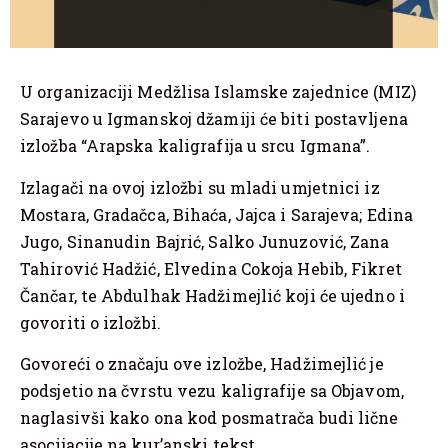
U organizaciji Medžlisa Islamske zajednice (MIZ)
Sarajevo u Igmanskoj džamiji će biti postavljena
izložba “Arapska kaligrafija u srcu Igmana”.
Izlagači na ovoj izložbi su mladi umjetnici iz
Mostara, Gradačca, Bihaća, Jajca i Sarajeva; Edina
Jugo, Sinanudin Bajrić, Salko Junuzović, Zana
Tahirović Hadžić, Elvedina Cokoja Hebib, Fikret
Čančar, te Abdulhak Hadžimejlić koji će ujedno i
govoriti o izložbi.
Govoreći o značaju ove izložbe, Hadžimejlić je
podsjetio na čvrstu vezu kaligrafije sa Objavom,
naglasivši kako ona kod posmatrača budi lične
asocijacije na kur’anski tekst.