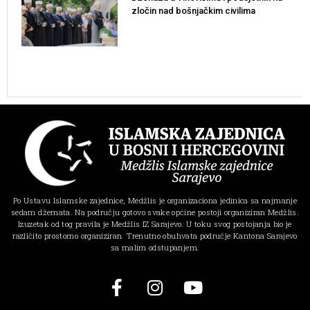
zločin nad bošnjačkim civilima
Po Ustavu Islamske zajednice, Medžlis je organizaciona jedinica sa najmanje
sedam džemata. Na području gotovo svake općine postoji organiziran Medžlis.
Izuzetak od tog pravila je Medžlis IZ Sarajevo. U toku svog postojanja bio je
različito prostorno organiziran. Trenutno obuhvata područje Kantona Sarajevo
sa malim odstupanjem.