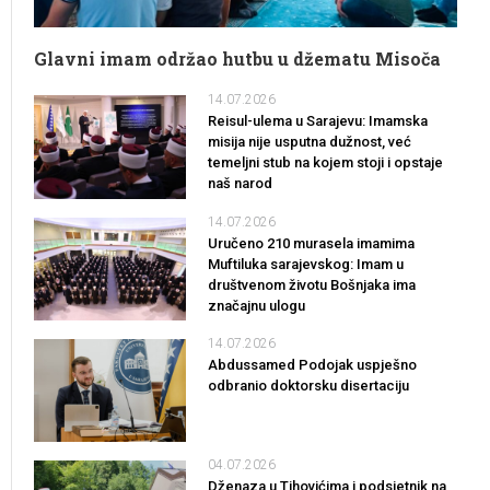
Glavni imam održao hutbu u džematu Misoča
14.07.2026
Reisul-ulema u Sarajevu: Imamska
misija nije usputna dužnost, već
temeljni stub na kojem stoji i opstaje
naš narod
14.07.2026
Uručeno 210 murasela imamima
Muftiluka sarajevskog: Imam u
društvenom životu Bošnjaka ima
značajnu ulogu
14.07.2026
Abdussamed Podojak uspješno
odbranio doktorsku disertaciju
04.07.2026
Dženaza u Tihovićima i podsjetnik na