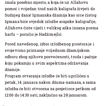
imala posebno mjesto, a koja će uz Allahovu
pomoć i vrijedan trud naših kaligrafa živjeti do
Sudnjeg dana! Igmanska džamija kao srce čistog
Igmana biće svjedok izložbe arapske kaligrafije,
Allahove čiste riječi i velikog aška insana prema
harfu – poručio je Hadžimejlić.
Pored navedenog, izbor izložbenog prostora je i
svojevrsno priznanje vrijednom džamijskom
odboru zbog njihove posvećenosti, truda i pažnje
koju pokazuju u svim aspektima održavanja
džamije.
Program otvaranja izložbe će biti upriličen u
petak, 14. januara nakon džuma-namaza, a sama
izložba će biti otvorena za posjetioce petkom od
12:00 do 14:30 sati; zaključno sa 28 januarom.