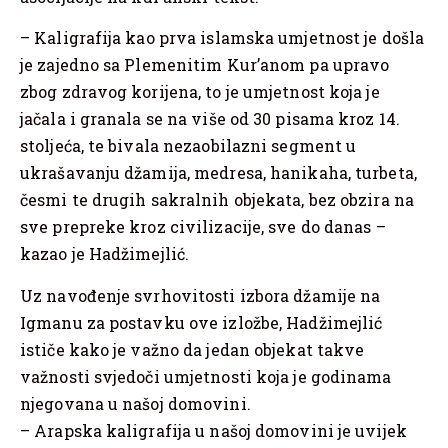
– Kaligrafija kao prva islamska umjetnost je došla
je zajedno sa Plemenitim Kur’anom pa upravo
zbog zdravog korijena, to je umjetnost koja je
jačala i granala se na više od 30 pisama kroz 14.
stoljeća, te bivala nezaobilazni segment u
ukrašavanju džamija, medresa, hanikaha, turbeta,
česmi te drugih sakralnih objekata, bez obzira na
sve prepreke kroz civilizacije, sve do danas –
kazao je Hadžimejlić.
Uz navođenje svrhovitosti izbora džamije na
Igmanu za postavku ove izložbe, Hadžimejlić
ističe kako je važno da jedan objekat takve
važnosti svjedoči umjetnosti koja je godinama
njegovana u našoj domovini.
– Arapska kaligrafija u našoj domovini je uvijek