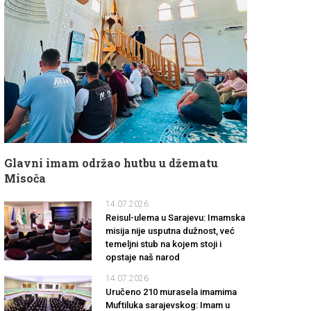
Glavni imam održao hutbu u džematu
Misoča
14.07.2026
Reisul-ulema u Sarajevu: Imamska
misija nije usputna dužnost, već
temeljni stub na kojem stoji i
opstaje naš narod
14.07.2026
Uručeno 210 murasela imamima
Muftiluka sarajevskog: Imam u