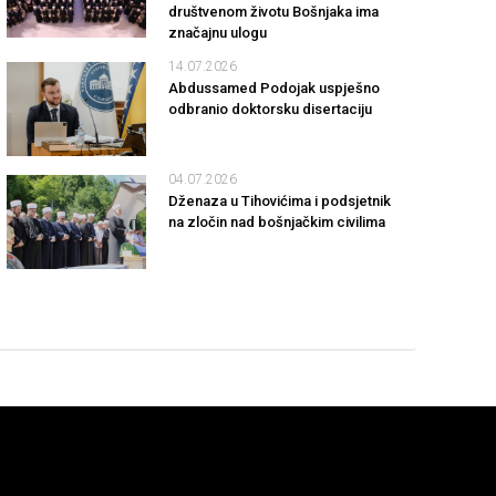
društvenom životu Bošnjaka ima
značajnu ulogu
14.07.2026
Abdussamed Podojak uspješno
odbranio doktorsku disertaciju
04.07.2026
Dženaza u Tihovićima i podsjetnik
na zločin nad bošnjačkim civilima