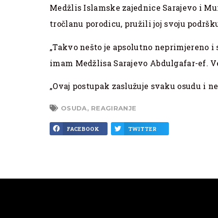
Medžlis Islamske zajednice Sarajevo i Muf
tročlanu porodicu, pružili joj svoju podršku
„Takvo nešto je apsolutno neprimjereno i su
imam Medžlisa Sarajevo Abdulgafar-ef. Ve
„Ovaj postupak zaslužuje svaku osudu i ne
OSUDA
,
REAGIRANJE
FACEBOOK
TWITTER