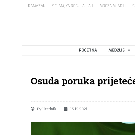
RAMAZAN
SELAM, YA RESULALLAH
MREŽA MLADIH
S
POČETNA
MEDŽLIS
Osuda poruka prijeteć
By
Urednik
15.12.2021.