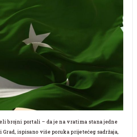
li brojni portali – da je na vratima stana jedne
i Grad, ispisano više poruka prijetećeg sadržaja,