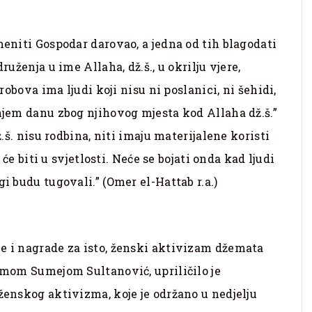
meniti Gospodar darovao, a jedna od tih blagodati
ruženja u ime Allaha, dž.š., u okrilju vjere,
robova ima ljudi koji nisu ni poslanici, ni šehidi,
dnjem danu zbog njihovog mjesta kod Allaha dž.š.”
ž.š. nisu rodbina, niti imaju materijalene koristi
i će biti u svjetlosti. Neće se bojati onda kad ljudi
i budu tugovali.” (Omer el-Hattab r.a.)
e i nagrade za isto, ženski aktivizam džemata
limom Sumejom Sultanović, upriličilo je
ženskog aktivizma, koje je održano u nedjelju