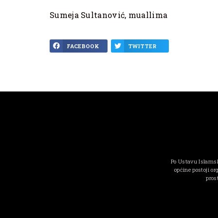
Sumeja Sultanović, muallima
FACEBOOK
TWITTER
Po Ustavu Islamsk
općine postoji or
pros