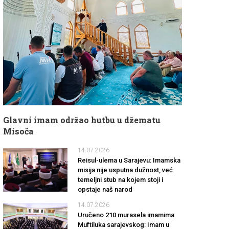
Glavni imam održao hutbu u džematu
Misoča
14.07.2026
Reisul-ulema u Sarajevu: Imamska
misija nije usputna dužnost, već
temeljni stub na kojem stoji i
opstaje naš narod
14.07.2026
Uručeno 210 murasela imamima
Muftiluka sarajevskog: Imam u