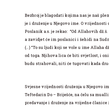
Bezbroj je blagodati kojima nas je naš ple
je i druženje u Njegovo ime. O vrijednosti d
Poslanik a.s. je rekao: “Od Allahovih dž.š. 
a zavidjet će im poslanici i šehidi na Su
(…) “To su ljudi koji se vole u ime Allaha d
od toga. Njihova lica će biti svjetlost, i on
budu strahovali, niti će tugovati kada drug
Svjesne vrijednosti druženja u Njegovo im
Teftedarin Do – Briješće, na čelu sa mual
predavanje i druženje za vrijedne članice 