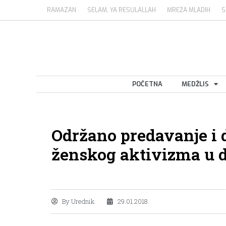
RAMAZAN
SELAM, YA RESULALLAH
MREŽA MLADIH
S
POČETNA
MEDŽLIS
Održano predavanje i 
ženskog aktivizma u 
By
Urednik
29.01.2018.