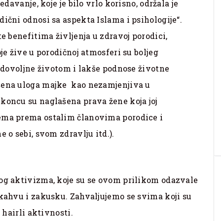
edavanje, koje je bilo vrlo korisno, održala je
ični odnosi sa aspekta Islama i psihologije“.
te benefitima življenja u zdravoj porodici,
je žive u porodičnoj atmosferi su boljeg
zadovoljne životom i lakše podnose životne
ašena uloga majke kao nezamjenjiva u
koncu su naglašena prava žene koja joj
zema prema ostalim članovima porodice i
 o sebi, svom zdravlju itd.).
kog aktivizma, koje su se ovom prilikom odazvale
 kahvu i zakusku. Zahvaljujemo se svima koji su
 hairli aktivnosti.