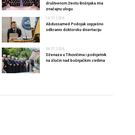
društvenom životu Bošnjaka ima
značajnu ulogu
14.07.2026
Abdussamed Podojak uspješno
odbranio doktorsku disertaciju
04.07.2026
Dženaza u Tihovićima i podsjetnik
na zločin nad bošnjačkim civilima