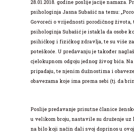
28.01.2018. godine poslije jacije namaza. Pr
psihologinja Jasna Subašić na temu: „Porod
Govoreći o vrijednosti porodičnog života, 
psihologinja Subašić je istakla da osobe ko
psihičkog i fizičkog zdravlja, te su više 
poteškoće. U predavanju je također nagl
cjelokupnom odgoju jednog živog bića. Na 
pripadaju, te njenim dužnostima i obave
obavezama koje ima prema sebi (tj. da brine
Poslije predavanje prisutne članice žens
u velikom broju, nastavile su druženje uz
na bilo koji način dali svoj doprinos u ovoj