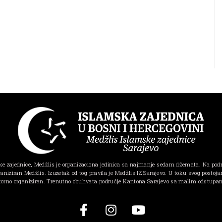
e zajednice, Medžlis je organizaciona jedinica sa najmanje sedam džemata. Na pod
ganiziran Medžlis. Izuzetak od tog pravila je Medžlis IZ Sarajevo. U toku svog postojanj
torno organiziran. Trenutno obuhvata područje Kantona Sarajevo sa malim odstupa