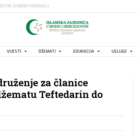
EKTOR ZA BRAK I PORODICU
VIJESTI
DŽEMATI
EDUKACIJA
USLUGE
druženje za članice
džematu Teftedarin do