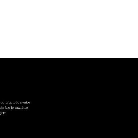
ručju gotovo svake
a bio je različito
njem.