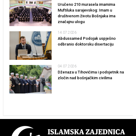
Uručeno 210 murasela imamima
Muftiluka sarajevskog: Imam u
društvenom životu Bošnjaka ima
značajnu ulogu
14.07.2026
Abdussamed Podojak uspješno
odbranio doktorsku disertaciju
04.07.2026
Dženaza u Tihovićima i podsjetnik na
zločin nad bošnjačkim civilima