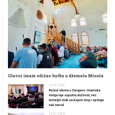
Glavni imam održao hutbu u džematu Misoča
14.07.2026
Reisul-ulema u Sarajevu: Imamska
misija nije usputna dužnost, već
temeljni stub na kojem stoji i opstaje
naš narod
14.07.2026