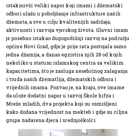
istaknuvši veliki napor koji imami i džematski
odbori ulažu u poboljšanje infrastrukture naših
džemata, a sve u cilju kvalitenijih sadržaja,
aktivnosti i razvoja vjerskog života. Glavni imam
je posebno istakao dugogodišnji razvoj na području
općine Novi Grad, gdje je prije rata postojala samo
jedna džamija, a danas egzistira njih 28 od kojih
nekoliko u statusu islamskog centra sa velikim
kapacitetima, što je zasluga nesebičnog zalaganja
i truda naših džematlija, džematskih odbora i
vrijednih imama. Pozvao je, na kraju, sve imame
da ulože dodatni napor u razvoj Škole hifza i
Mreže mladih, dva projekta koji su osmišljeni
kako dodana vrijednost na mekteb i gdje su ciljna
grupa nadarena djeca i srednjoškolci.