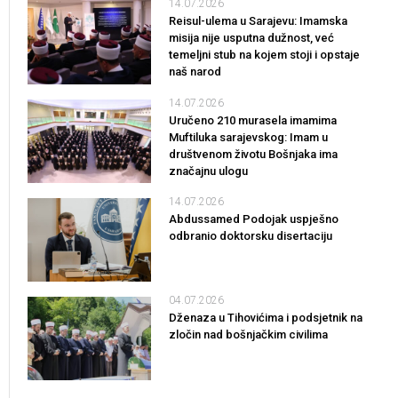
14.07.2026
Reisul-ulema u Sarajevu: Imamska
misija nije usputna dužnost, već
temeljni stub na kojem stoji i opstaje
naš narod
14.07.2026
Uručeno 210 murasela imamima
Muftiluka sarajevskog: Imam u
društvenom životu Bošnjaka ima
značajnu ulogu
14.07.2026
Abdussamed Podojak uspješno
odbranio doktorsku disertaciju
04.07.2026
Dženaza u Tihovićima i podsjetnik na
zločin nad bošnjačkim civilima