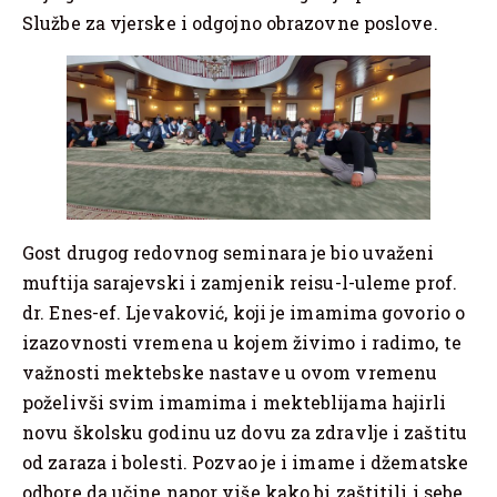
Službe za vjerske i odgojno obrazovne poslove.
Gost drugog redovnog seminara je bio uvaženi
muftija sarajevski i zamjenik reisu-l-uleme prof.
dr. Enes-ef. Ljevaković, koji je imamima govorio o
izazovnosti vremena u kojem živimo i radimo, te
važnosti mektebske nastave u ovom vremenu
poželivši svim imamima i mekteblijama hajirli
novu školsku godinu uz dovu za zdravlje i zaštitu
od zaraza i bolesti. Pozvao je i imame i džematske
odbore da učine napor više kako bi zaštitili i sebe