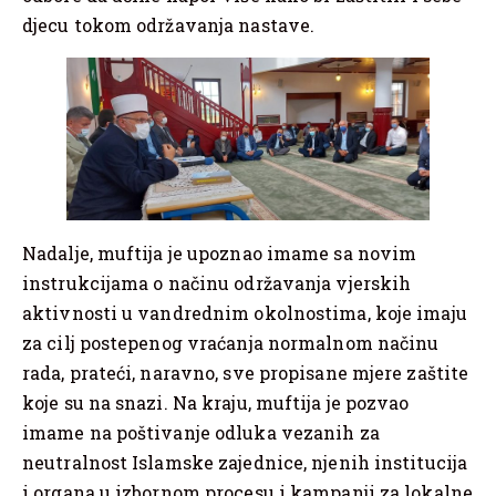
djecu tokom održavanja nastave.
Nadalje, muftija je upoznao imame sa novim
instrukcijama o načinu održavanja vjerskih
aktivnosti u vandrednim okolnostima, koje imaju
za cilj postepenog vraćanja normalnom načinu
rada, prateći, naravno, sve propisane mjere zaštite
koje su na snazi. Na kraju, muftija je pozvao
imame na poštivanje odluka vezanih za
neutralnost Islamske zajednice, njenih institucija
i organa u izbornom procesu i kampanji za lokalne