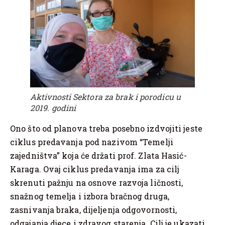
Aktivnosti Sektora za brak i porodicu u
2019. godini
Ono što od planova treba posebno izdvojiti jeste
ciklus predavanja pod nazivom “Temelji
zajedništva” koja će držati prof. Zlata Hasić-
Karaga. Ovaj ciklus predavanja ima za cilj
skrenuti pažnju na osnove razvoja ličnosti,
snažnog temelja i izbora bračnog druga,
zasnivanja braka, dijeljenja odgovornosti,
odgajanja djece i zdravog starenja. Cilj je ukazati