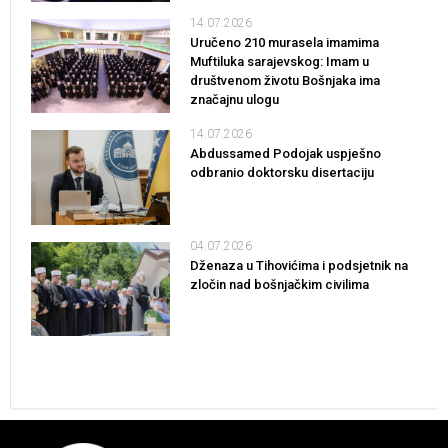
14.07.2026
Uručeno 210 murasela imamima
Muftiluka sarajevskog: Imam u
društvenom životu Bošnjaka ima
značajnu ulogu
14.07.2026
Abdussamed Podojak uspješno
odbranio doktorsku disertaciju
04.07.2026
Dženaza u Tihovićima i podsjetnik na
zločin nad bošnjačkim civilima