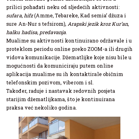
prilici pohađati neku od sljedećih aktivnosti:
sufara
,
hifz
(Amme, Tebareke, Kad semia’ džuza i
sure An-Nur s tefsirom),
Arapski jezik kroz Kur’an
,
halku hadisa
,
predavanja
.
Mualime su aktivnosti kontinuirano održavale i u
proteklom periodu online preko ZOOM-a ili drugih
vidova komunikacije. Džematlijke koje nisu bile u
mogućnosti da komuniciraju putem online
aplikacija mualime su ih kontaktirale običnim
telefonskim pozivom, viberom i sl.
Također, raduje i nastavak redovnih posjeta
starijim džematlijkama, što je kontinuirana
praksa već nekoliko godina.