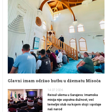
Glavni imam održao hutbu u džematu Misoča
14.07.2026
Reisul-ulema u Sarajevu: Imamska
misija nije usputna dužnost, već
temeljni stub na kojem stoji i opstaje
naš narod