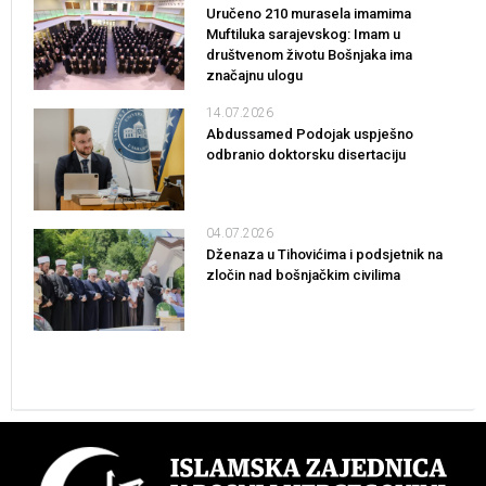
Uručeno 210 murasela imamima
Muftiluka sarajevskog: Imam u
društvenom životu Bošnjaka ima
značajnu ulogu
14.07.2026
Abdussamed Podojak uspješno
odbranio doktorsku disertaciju
04.07.2026
Dženaza u Tihovićima i podsjetnik na
zločin nad bošnjačkim civilima