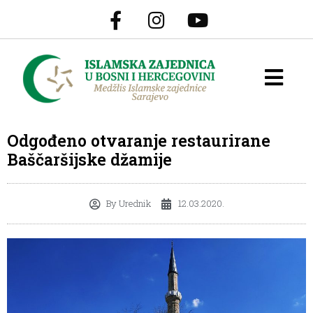
Odgođeno otvaranje restaurirane
Baščaršijske džamije
By
Urednik
12.03.2020.