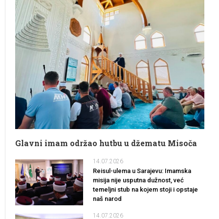
Glavni imam održao hutbu u džematu Misoča
14.07.2026
Reisul-ulema u Sarajevu: Imamska
misija nije usputna dužnost, već
temeljni stub na kojem stoji i opstaje
naš narod
14.07.2026