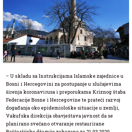
– U skladu sa Instrukcijama Islamske zajednice u
Bosni i Hercegovini za postupanje u slučajevima
širenja koronavirusa i preporukama Kriznog štaba
Federacije Bosne i Hercegovine te prateći razvoj
događanja oko epidemiološke situacije u zemlji,
Vakufska direkcija obavještava javnost da se
planirano svečano otvaranje restaurirane
Baščaršijske džamije zakazano za 21.03.2020.