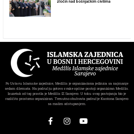
zločin nad bošnjačkim civilima
Po Ustavu Islamske zajednice, Medžlis je organizaciona jedinica sa najmanje
sedam džemata. Na području gotovo svake općine postoji organiziran Medžlis.
Izuzetak od tog pravila je Medžlis IZ Sarajevo. U toku svog postojanja bio je
različito prostorno organiziran. Trenutno obuhvata područje Kantona Sarajevo
sa malim odstupanjem.