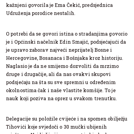
kažnjeni govorila je Ema Čekić, predsjednica
Udruženja porodice nestalih.
O potrebi da se govori istina o stradanjima govorio
je i Općinski načelnik Edin Smajić, podsjećajući da
je upravo zaborav najveći neprijatelj Bosne i
Hercegovine, Bosanaca i Bošnjaka kroz historiju.
Naglasio je da ne smijemo dozvoliti da mrzimo
druge i drugačije, ali da nas ovakvi skupovi
podsjećaju na šta su sve spremni u određenim
okolnostima čak i naše vlastite komšije. To je
nauk koji poziva na oprez u svakom trenutku.
Delegacije su položile cvijeće i na spomen obilježju
Tihovići koje svjedoči o 30 mučki ubijenih