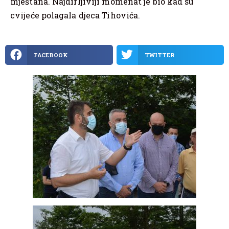
mještana. Najdirljiviji momenat je bio kad su
cvijeće polagala djeca Tihovića.
FACEBOOK
TWITTER