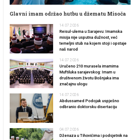
Glavni imam održao hutbu u džematu Misoča
14.07.2026
Reisul-ulema u Sarajevu: Imamska
misija nije usputna dužnost, već
temeljni stub na kojem stoji i opstaje
naš narod
14.07.2026
Uručeno 210 murasela imamima
Muftiluka sarajevskog: Imam u
društvenom životu Bošnjaka ima
značajnu ulogu
14.07.2026
Abdussamed Podojak uspješno
odbranio doktorsku disertaciju
04.07.2026
Dženaza u Tihovićima i podsjetnik na