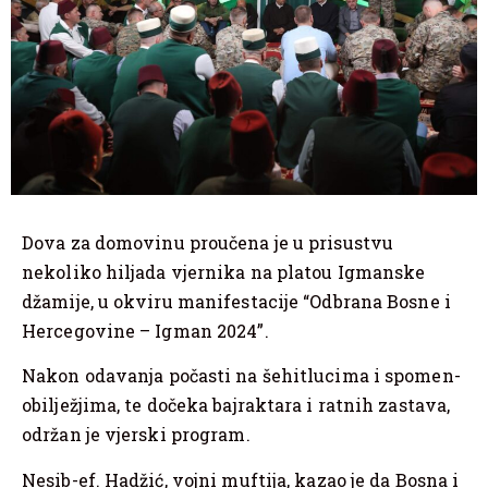
Dova za domovinu proučena je u prisustvu
nekoliko hiljada vjernika na platou Igmanske
džamije, u okviru manifestacije “Odbrana Bosne i
Hercegovine – Igman 2024”.
Nakon odavanja počasti na šehitlucima i spomen-
obilježjima, te dočeka bajraktara i ratnih zastava,
održan je vjerski program.
Nesib-ef. Hadžić, vojni muftija, kazao je da Bosna i