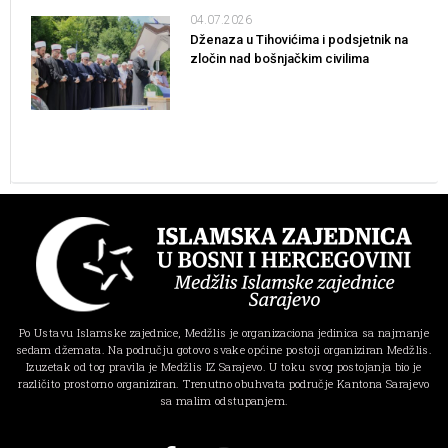
04.07.2026
Dženaza u Tihovićima i podsjetnik na
zločin nad bošnjačkim civilima
Po Ustavu Islamske zajednice, Medžlis je organizaciona jedinica sa najmanje
sedam džemata. Na području gotovo svake općine postoji organiziran Medžlis.
Izuzetak od tog pravila je Medžlis IZ Sarajevo. U toku svog postojanja bio je
različito prostorno organiziran. Trenutno obuhvata područje Kantona Sarajevo
sa malim odstupanjem.