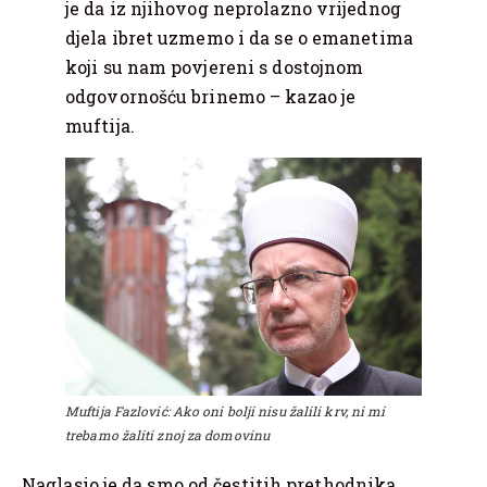
je da iz njihovog neprolazno vrijednog
djela ibret uzmemo i da se o emanetima
koji su nam povjereni s dostojnom
odgovornošću brinemo – kazao je
muftija.
Muftija Fazlović: Ako oni bolji nisu žalili krv, ni mi
trebamo žaliti znoj za domovinu
Naglasio je da smo od čestitih prethodnika