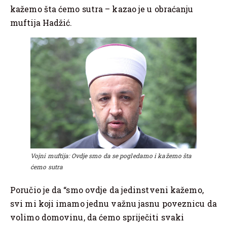
kažemo šta ćemo sutra – kazao je u obraćanju
muftija Hadžić.
Vojni muftija: Ovdje smo da se pogledamo i kažemo šta
ćemo sutra
Poručio je da “smo ovdje da jedinstveni kažemo,
svi mi koji imamo jednu važnu jasnu poveznicu da
volimo domovinu, da ćemo spriječiti svaki