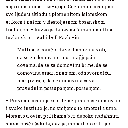
sigurnom domu i zavičaju. Cijenimo i poštujmo
sve ljude u skladu s plemenitom islamskom
etikom i našom višestoljetnom bosanskom
tradicijom – kazao je danas na Igmanu muftija
tuzlanski dr. Vahid-ef. Fazlović.
Muftija je poručio da se domovina voli,
da se za domovinu moli najljepšim
dovama, da se za domovinu brine, da se
domovina gradi, znanjem, odgovornošću,
marljivošću, da se domovina čuva,
pravednim postupanjem, poštenjem.
– Pravda i poštenje su u temeljima naše domovine
i svake institucije, ne smijemo to smetati s uma.
Moramo u ovim prilikama biti duboko nadahnuti
spremnošću šehida, gazija, mnogih dobrih ljudi