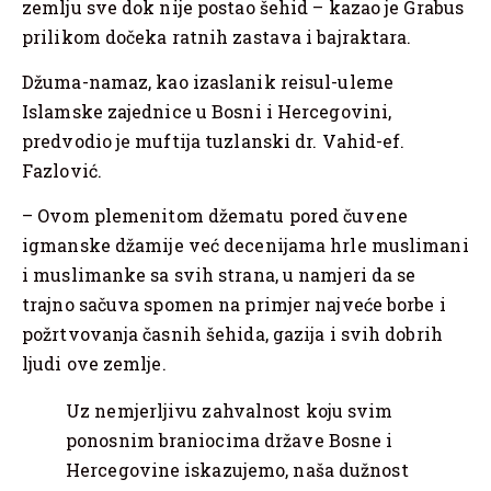
zemlju sve dok nije postao šehid – kazao je Grabus
prilikom dočeka ratnih zastava i bajraktara.
Džuma-namaz, kao izaslanik reisul-uleme
Islamske zajednice u Bosni i Hercegovini,
predvodio je muftija tuzlanski dr. Vahid-ef.
Fazlović.
– Ovom plemenitom džematu pored čuvene
igmanske džamije već decenijama hrle muslimani
i muslimanke sa svih strana, u namjeri da se
trajno sačuva spomen na primjer najveće borbe i
požrtvovanja časnih šehida, gazija i svih dobrih
ljudi ove zemlje.
Uz nemjerljivu zahvalnost koju svim
ponosnim braniocima države Bosne i
Hercegovine iskazujemo, naša dužnost