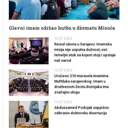
Glavni imam održao hutbu u džematu Misoča
14.07.2026
Reisul-ulema u Sarajevu: Imamska
misija nije usputna dužnost, već
temeljni stub na kojem stoji i opstaje
naš narod
14.07.2026
Uručeno 210 murasela imamima
Muftiluka sarajevskog: Imam u
društvenom životu Bošnjaka ima
značajnu ulogu
14.07.2026
Abdussamed Podojak uspješno
odbranio doktorsku disertaciju