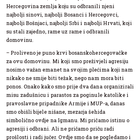
Hercegovina zemlja koju su odbranili njeni
najbolji sinovi, najbolji Bosanci i Hercegovci,
najbolji Bošnjaci, najbolji Srbi i najbolji Hrvati, koji
su stali zajedno, rame uz rame i odbranili
domovinu.
– Proliveno je puno krvi bosanskohercegovačke
za ovu domovinu. Mi koji smo preživjeli agresiju
nosimo važan emanet na svojim plećima koji nam
nikako ne smije biti težak, nego nam mora biti
ponos. Onako kako smo prije dva dana organizirali
misu zadušnicu i parastos za poginule katolike i
pravoslavne pripadnike Armije i MUP-a, danas
smo obišli bijele nišane, mezarja šehida
simbolično ovdje na Igmanu. Mi pričamo istinu o
agresiji i odbrani. Ali ne pričamo priču radi
prošlosti i radi jučer. Ovdje smo da se pogledamo i