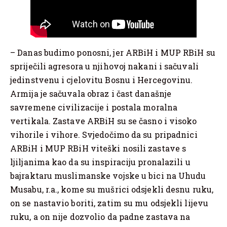
– Danas budimo ponosni, jer ARBiH i MUP RBiH su
spriječili agresora u njihovoj nakani i sačuvali
jedinstvenu i cjelovitu Bosnu i Hercegovinu.
Armija je sačuvala obraz i čast današnje
savremene civilizacije i postala moralna
vertikala. Zastave ARBiH su se časno i visoko
vihorile i vihore. Svjedočimo da su pripadnici
ARBiH i MUP RBiH viteški nosili zastave s
ljiljanima kao da su inspiraciju pronalazili u
bajraktaru muslimanske vojske u bici na Uhudu
Musabu, r.a., kome su mušrici odsjekli desnu ruku,
on se nastavio boriti, zatim su mu odsjekli lijevu
ruku, a on nije dozvolio da padne zastava na