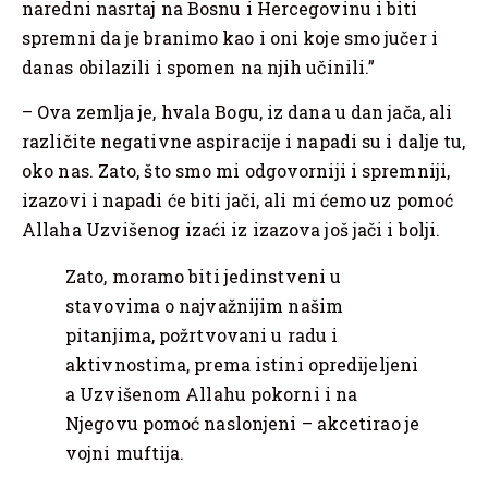
naredni nasrtaj na Bosnu i Hercegovinu i biti
spremni da je branimo kao i oni koje smo jučer i
danas obilazili i spomen na njih učinili.”
– Ova zemlja je, hvala Bogu, iz dana u dan jača, ali
različite negativne aspiracije i napadi su i dalje tu,
oko nas. Zato, što smo mi odgovorniji i spremniji,
izazovi i napadi će biti jači, ali mi ćemo uz pomoć
Allaha Uzvišenog izaći iz izazova još jači i bolji.
Zato, moramo biti jedinstveni u
stavovima o najvažnijim našim
pitanjima, požrtvovani u radu i
aktivnostima, prema istini opredijeljeni
a Uzvišenom Allahu pokorni i na
Njegovu pomoć naslonjeni – akcetirao je
vojni muftija.