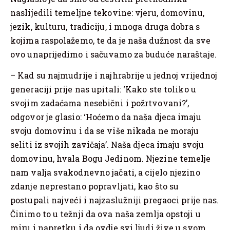
naslijedili temeljne tekovine: vjeru, domovinu,
jezik, kulturu, tradiciju, i mnoga druga dobra s
kojima raspolažemo, te da je naša dužnost da sve
ovo unaprijedimo i sačuvamo za buduće naraštaje.
– Kad su najmudrije i najhrabrije u jednoj vrijednoj
generaciji prije nas upitali: ‘Kako ste toliko u
svojim zadaćama nesebični i požrtvovani?’,
odgovor je glasio: ‘Hoćemo da naša djeca imaju
svoju domovinu i da se više nikada ne moraju
seliti iz svojih zavičaja’. Naša djeca imaju svoju
domovinu, hvala Bogu Jedinom. Njezine temelje
nam valja svakodnevno jačati, a cijelo njezino
zdanje neprestano popravljati, kao što su
postupali najveći i najzaslužniji pregaoci prije nas.
Činimo to u težnji da ova naša zemlja opstoji u
miru i napretku i da ovdje svi ljudi žive u svom