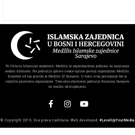
Po Ustavu Islamske zajednice, Medžlis je organizaciona jedinica sa najmanje
sedam džemata. Na području gotovo svake općine postoji organiziran Medžlis.
Izuzetak od tog pravila je Medžlis IZ Sarajevo. U toku svog postojanja bio je
različito prostorno organiziran. Trenutno obuhvata područje Kantona Sarajevo
sa malim odstupanjem.
© Copyright 2019, Sva prava zadržana. Web developed:
#LevelUpYourMedia