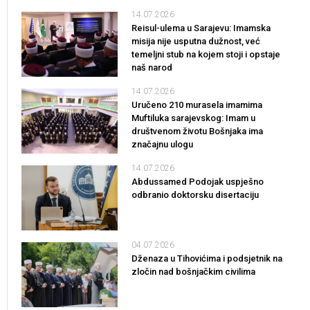
14.07.2026
Reisul-ulema u Sarajevu: Imamska
misija nije usputna dužnost, već
temeljni stub na kojem stoji i opstaje
naš narod
14.07.2026
Uručeno 210 murasela imamima
Muftiluka sarajevskog: Imam u
društvenom životu Bošnjaka ima
značajnu ulogu
14.07.2026
Abdussamed Podojak uspješno
odbranio doktorsku disertaciju
04.07.2026
Dženaza u Tihovićima i podsjetnik na
zločin nad bošnjačkim civilima