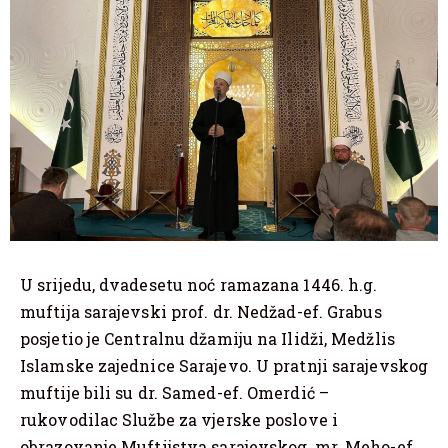
U srijedu, dvadesetu noć ramazana 1446. h.g.
muftija sarajevski prof. dr. Nedžad-ef. Grabus
posjetio je Centralnu džamiju na Ilidži, Medžlis
Islamske zajednice Sarajevo. U pratnji sarajevskog
muftije bili su dr. Samed-ef. Omerdić –
rukovodilac Službe za vjerske poslove i
obrazovanje Muftijstva sarajevskog, mr. Meho-ef.