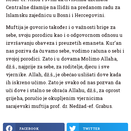
Centralne džamije na Ilidži na predanom radu za
Islamsku zajednicu u Bosni i Hercegovini.
Muftija je govorio također i o važnosti brige za
sebe, svoju porodicu kao i o odgovornom odnosu u
izvršavanju obaveza i preuzetih emaneta. Kur’an
nas poziva da čuvamo sebe, vodimo računa o sebi i
svojoj porodici. Zato i u dovama Molimo Allaha,
dž.š., najprije za sebe, za roditelje, djecu i sve
vjernike. Allah, dž.š., je obećao uslišati dove kada
ih iskreno učimo. Zato je svako od nas pozvan da
uči dove i stalno se obraća Allahu, dž.š., za oprost
grijeha, poručio je okupljenim vjernicima
sarajevski muftija prof. dr. Nedžad-ef. Grabus.
FACEBOOK
TWITTER