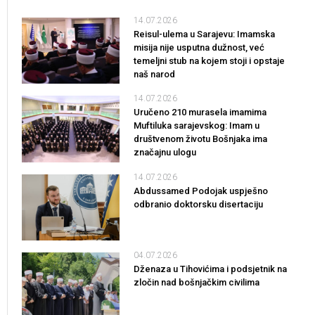
14.07.2026
Reisul-ulema u Sarajevu: Imamska
misija nije usputna dužnost, već
temeljni stub na kojem stoji i opstaje
naš narod
14.07.2026
Uručeno 210 murasela imamima
Muftiluka sarajevskog: Imam u
društvenom životu Bošnjaka ima
značajnu ulogu
14.07.2026
Abdussamed Podojak uspješno
odbranio doktorsku disertaciju
04.07.2026
Dženaza u Tihovićima i podsjetnik na
zločin nad bošnjačkim civilima