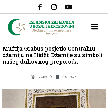
Muftija Grabus posjetio Centralnu
džamiju na Ilidži: Džamije su simboli
našeg duhovnog preporoda
By
Urednik
21.03.2025.