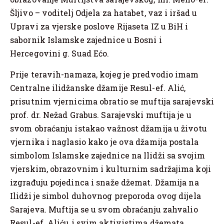
Šljivo – voditelj Odjela za hatabet, vaz i iršad u
Upravi za vjerske poslove Rijaseta IZ u BiH i
sabornik Islamske zajednice u Bosni i
Hercegovini g. Suad Ećo.
Prije teravih-namaza, kojeg je predvodio imam
Centralne ilidžanske džamije Resul-ef. Alić,
prisutnim vjernicima obratio se muftija sarajevski
prof. dr. Nežad Grabus. Sarajevski muftija je u
svom obraćanju istakao važnost džamija u životu
vjernika i naglasio kako je ova džamija postala
simbolom Islamske zajednice na Ilidži sa svojim
vjerskim, obrazovnim i kulturnim sadržajima koji
izgrađuju pojedinca i snaže džemat. Džamija na
Ilidži je simbol duhovnog preporoda ovog dijela
Sarajeva. Muftija se u svom obraćanju zahvalio
Resul-ef. Aliću i svim aktivistima džemata