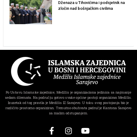
Dženaza u Tihovićima i podsjetnik na
zločin nad bošnjačkim civilima
Po Ustavu Islamske zajednice, Medžlis je organizaciona jedinica sa najmanje
sedam džemata. Na području gotovo svake općine postoji organiziran Medžlis.
Izuzetak od tog pravila je Medžlis IZ Sarajevo. U toku svog postojanja bio je
različito prostorno organiziran. Trenutno obuhvata područje Kantona Sarajevo
sa malim odstupanjem.