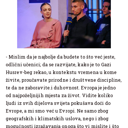
‌- Mislim da je najbolje da budete to što već jeste,
odlični učenici; da se razvijate, kako je to Gazi
Husrev-beg rekao, u kontekstu vremena u kome
živite, proučavate prirodne i društvene discipline,
te da ne zaboravite.i duhovnost. Evropa je jedno
od najpoželjnijih mjesta za život. Vidite koliko
ljudi iz svih dijelova svijeta pokušava doći do
Evrope, a mi smo već u Evropi. Ne samo zbog
geografskih i klimatskih uslova, nego i zbog
mogućnosti izražavanja onoga što vi mislite i što