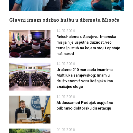
Glavni imam održao hutbu u džematu Misoča
14.07.2026
Reisul-ulema u Sarajevu: Imamska
misija nije usputna dužnost, već
temeljni stub na kojem stoji i opstaje
naš narod
14.07.2026
Uručeno 210 murasela imamima
Muftiluka sarajevskog: Imam u
društvenom životu Bošnjaka ima
značajnu ulogu
14.07.2026
Abdussamed Podojak uspješno
odbranio doktorsku disertaciju
04.07.2026