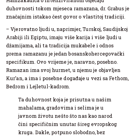
Hamzakadića o intenziviranom osjećaju
duhovnosti tokom mjeseca ramazana, dr. Grabus je
značajnim istakao čest govor o vlastitoj tradiciji.
– Vjerovatno ljudi u, naprimjer, Turskoj, Saudijskoj
Arabiji ili Egiptu, imaju više karija i više ljudi u
džamijama, ali ta tradicija mukabele i odnos
prema ramazanu je jedan bosanskohercegovački
specifikum. Ovo vrijeme je, naravno, posebno.
Ramazan ima svoj hurmet, u njemu je objavljen
Kur’an, a ima i posebne događaje u vezi sa Fethom,
Bedrom i Lejletul-kadrom.
Ta duhovnost koja je prisutna u našim
mahalama, gradovima i selima je u
javnom životu nešto što nas kao narod
čini specifičnim unutar šireg evropskog
kruga. Dakle, potpuno slobodno, bez