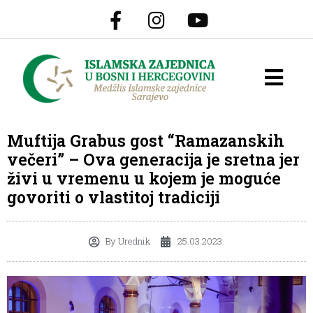
Muftija Grabus gost “Ramazanskih
večeri” – Ova generacija je sretna jer
živi u vremenu u kojem je moguće
govoriti o vlastitoj tradiciji
By
Urednik
25.03.2023.