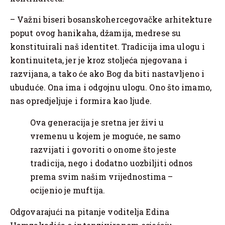
– Važni biseri bosanskohercegovačke arhitekture
poput ovog hanikaha, džamija, medrese su
konstituirali naš identitet. Tradicija ima ulogu i
kontinuiteta, jer je kroz stoljeća njegovana i
razvijana, a tako će ako Bog da biti nastavljeno i
ubuduće. Ona ima i odgojnu ulogu. Ono što imamo,
nas opredjeljuje i formira kao ljude.
Ova generacija je sretna jer živi u
vremenu u kojem je moguće, ne samo
razvijati i govoriti o onome što jeste
tradicija, nego i dodatno uozbiljiti odnos
prema svim našim vrijednostima –
ocijenio je muftija.
Odgovarajući na pitanje voditelja Edina