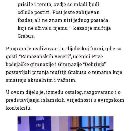
prisile i tereta, ovdje se mladi ljudi
odluče postiti. Post jeste zahtjevan
ibadet, ali ne znam niti jednog postača
koji ne uživa u njemu – kazao je muftija
Grabus.
Program je realizovan i u dijaloškoj formi, gdje su
gosti “Ramazanskih večeri”, učenici Prve
bošnjačke gimnazije i Gimnazije “Dobrinja”
postavljali pitanja muftiji Grabusu o temama koje
smatraju aktuelnim i važnim.
U ovom dijelu je, između ostalog, razgovarano i o
predstavljanju islamskih vrijednosti u evropskom
kontekstu.