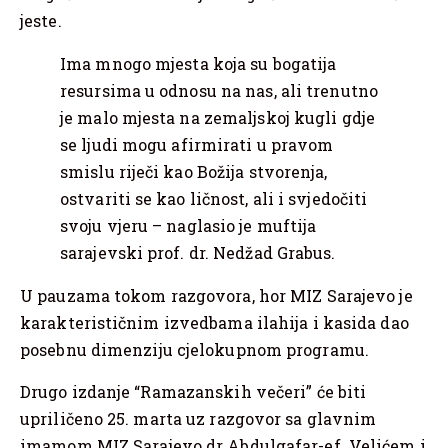
jeste.
Ima mnogo mjesta koja su bogatija
resursima u odnosu na nas, ali trenutno
je malo mjesta na zemaljskoj kugli gdje
se ljudi mogu afirmirati u pravom
smislu riječi kao Božija stvorenja,
ostvariti se kao ličnost, ali i svjedočiti
svoju vjeru – naglasio je muftija
sarajevski prof. dr. Nedžad Grabus.
U pauzama tokom razgovora, hor MIZ Sarajevo je
karakterističnim izvedbama ilahija i kasida dao
posebnu dimenziju cjelokupnom programu.
Drugo izdanje “Ramazanskih večeri” će biti
upriličeno 25. marta uz razgovor sa glavnim
imamom MIZ Sarajevo dr Abdulgafar-ef. Velićem i