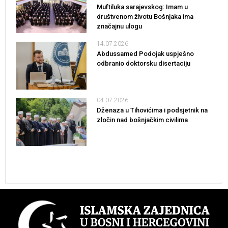
Muftiluka sarajevskog: Imam u
društvenom životu Bošnjaka ima
značajnu ulogu
14.07.2026
Abdussamed Podojak uspješno
odbranio doktorsku disertaciju
04.07.2026
Dženaza u Tihovićima i podsjetnik na
zločin nad bošnjačkim civilima