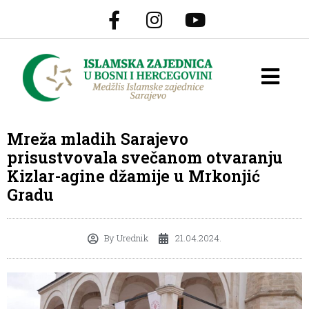
Mreža mladih Sarajevo
prisustvovala svečanom otvaranju
Kizlar-agine džamije u Mrkonjić
Gradu
By
Urednik
21.04.2024.