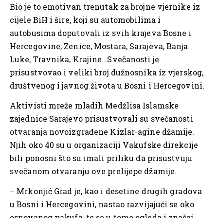
Bio je to emotivan trenutak za brojne vjernike iz
cijele BiH i šire, koji su automobilima i
autobusima doputovali iz svih krajeva Bosne i
Hercegovine, Zenice, Mostara, Sarajeva, Banja
Luke, Travnika, Krajine…Svečanosti je
prisustvovao i veliki broj dužnosnika iz vjerskog,
društvenog i javnog života u Bosni i Hercegovini.
Aktivisti mreže mladih Medžlisa Islamske
zajednice Sarajevo prisustvovali su svečanosti
otvaranja novoizgrađene Kizlar-agine džamije.
Njih oko 40 su u organizaciji Vakufske direkcije
bili ponosni što su imali priliku da prisustvuju
svečanom otvaranju ove prelijepe džamije.
– Mrkonjić Grad je, kao i desetine drugih gradova
u Bosni i Hercegovini, nastao razvijajući se oko
osnovanog vakufa, te se u tome ogleda i značaj