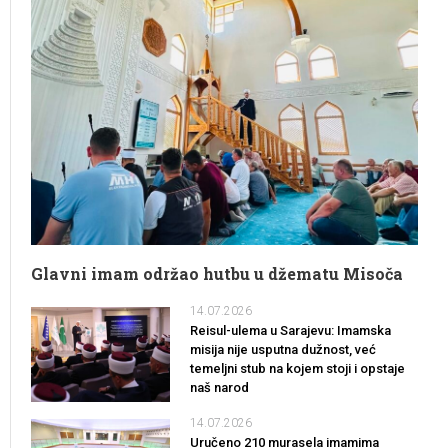
Glavni imam održao hutbu u džematu Misoča
14.07.2026
Reisul-ulema u Sarajevu: Imamska
misija nije usputna dužnost, već
temeljni stub na kojem stoji i opstaje
naš narod
14.07.2026
Uručeno 210 murasela imamima