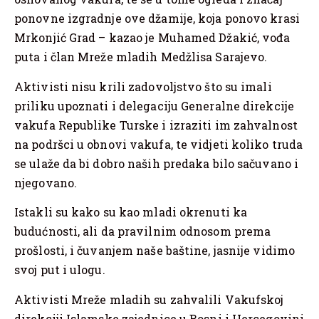
ponovne izgradnje ove džamije, koja ponovo krasi
Mrkonjić Grad – kazao je Muhamed Džakić, vođa
puta i član Mreže mladih Medžlisa Sarajevo.
Aktivisti nisu krili zadovoljstvo što su imali
priliku upoznati i delegaciju Generalne direkcije
vakufa Republike Turske i izraziti im zahvalnost
na podršci u obnovi vakufa, te vidjeti koliko truda
se ulaže da bi dobro naših predaka bilo sačuvano i
njegovano.
Istakli su kako su kao mladi okrenuti ka
budućnosti, ali da pravilnim odnosom prema
prošlosti, i čuvanjem naše baštine, jasnije vidimo
svoj put i ulogu.
Aktivisti Mreže mladih su zahvalili Vakufskoj
direkciji Islamske zajednice u Bosni i Hercegovini