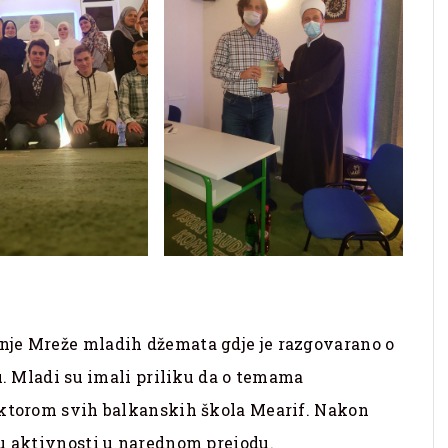
nje Mreže mladih džemata gdje je razgovarano o
u. Mladi su imali priliku da o temama
ektorom svih balkanskih škola Mearif. Nakon
su aktivnosti u narednom preiodu.