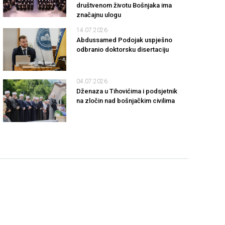
društvenom životu Bošnjaka ima
značajnu ulogu
14.07.2026
Abdussamed Podojak uspješno
odbranio doktorsku disertaciju
04.07.2026
Dženaza u Tihovićima i podsjetnik
na zločin nad bošnjačkim civilima