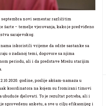
 septembra novi semestar različitim
e šarte – temelje vjerovanja, kako je predviđeno
stva sarajevskog.
inama iskoristili vrijeme da održe sastanke sa
aju o zadanoj temi, dogovore sa njima
om periodu, ali i da predstave Mrežu starijim
a.
02.10.2020. godine, poslije akšam-namaza u
nak koordinatora na kojem su fromirani timovi
 ubuduće djelovati. To je rezultat potreba, ali i
je sprovedenu anketu, a sve u cilju efikasnijeg i