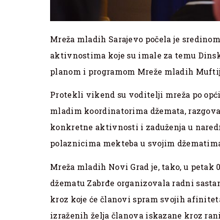
Mreža mladih Sarajevo počela je sredinom
aktivnostima koje su imale za temu Dinsk
planom i programom Mreže mladih Muftij
Protekli vikend su voditelji mreža po opć
mladim koordinatorima džemata, razgovar
konkretne aktivnosti i zaduženja u naredn
polaznicima mekteba u svojim džematim
Mreža mladih Novi Grad je, tako, u petak 
džematu Zabrđe organizovala radni sasta
kroz koje će članovi spram svojih afiniteta
izraženih želja članova iskazane kroz rani