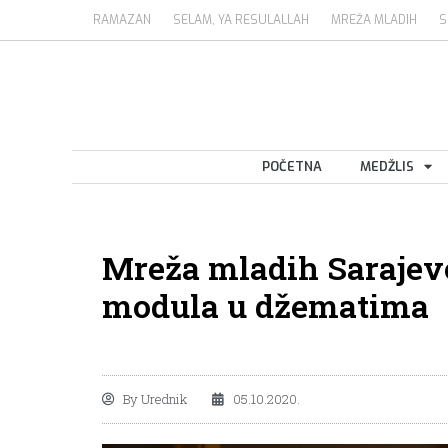
RAMAZAN
SELAM, YA RESULALLAH
MREŽA MLADIH
S
POČETNA
MEDŽLIS
Mreža mladih Sarajevo
modula u džematima
By
Urednik
05.10.2020.