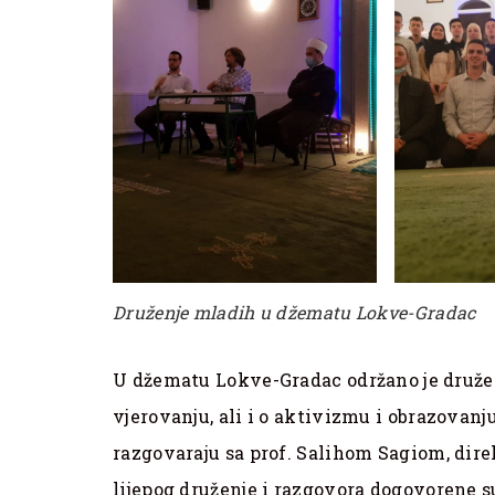
Druženje mladih u džematu Lokve-Gradac
U džematu Lokve-Gradac održano je druže
vjerovanju, ali i o aktivizmu i obrazovanj
razgovaraju sa prof. Salihom Sagiom, dir
lijepog druženje i razgovora dogovorene 