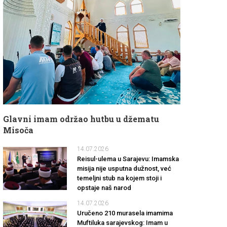
Glavni imam održao hutbu u džematu
Misoča
14.07.2026
Reisul-ulema u Sarajevu: Imamska
misija nije usputna dužnost, već
temeljni stub na kojem stoji i
opstaje naš narod
14.07.2026
Uručeno 210 murasela imamima
Muftiluka sarajevskog: Imam u