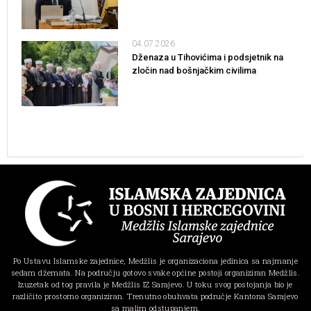
04.07.2026
Dženaza u Tihovićima i podsjetnik na
zločin nad bošnjačkim civilima
Po Ustavu Islamske zajednice, Medžlis je organizaciona jedinica sa najmanje
sedam džemata. Na području gotovo svake općine postoji organiziran Medžlis.
Izuzetak od tog pravila je Medžlis IZ Sarajevo. U toku svog postojanja bio je
različito prostorno organiziran. Trenutno obuhvata područje Kantona Sarajevo
sa malim odstupanjem.