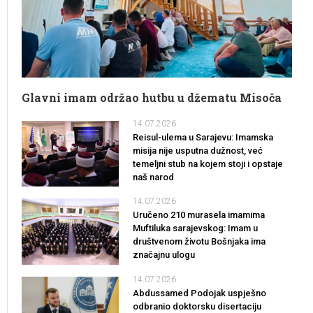
Glavni imam održao hutbu u džematu Misoča
14.07.2026
Reisul-ulema u Sarajevu: Imamska
misija nije usputna dužnost, već
temeljni stub na kojem stoji i opstaje
naš narod
14.07.2026
Uručeno 210 murasela imamima
Muftiluka sarajevskog: Imam u
društvenom životu Bošnjaka ima
značajnu ulogu
14.07.2026
Abdussamed Podojak uspješno
odbranio doktorsku disertaciju