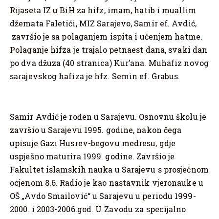
Rijaseta IZ u BiH za hifz, imam, hatib i muallim
džemata Faletići, MIZ Sarajevo, Samir ef. Avdić,
završio je sa polaganjem ispita i učenjem hatme.
Polaganje hifza je trajalo petnaest dana, svaki dan
po dva džuza (40 stranica) Kur’ana. Muhafiz novog
sarajevskog hafiza je hfz. Semin ef. Grabus.
Samir Avdić je rođen u Sarajevu. Osnovnu školu je
završio u Sarajevu 1995. godine, nakon čega
upisuje Gazi Husrev-begovu medresu, gdje
uspješno maturira 1999. godine. Završio je
Fakultet islamskih nauka u Sarajevu s prosječnom
ocjenom 8.6. Radio je kao nastavnik vjeronauke u
OŠ „Avdo Smailović“ u Sarajevu u periodu 1999-
2000. i 2003-2006.god. U Zavodu za specijalno