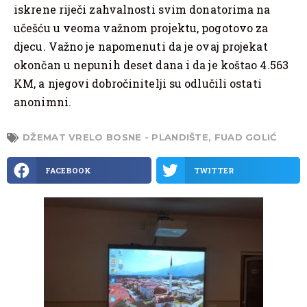
iskrene riječi zahvalnosti svim donatorima na
učešću u veoma važnom projektu, pogotovo za
djecu. Važno je napomenuti da je ovaj projekat
okončan u nepunih deset dana i da je koštao 4.563
KM, a njegovi dobročinitelji su odlučili ostati
anonimni.
DŽEMAT VRELO BOSNE - PLANDIŠTE
,
FUAD GOLIĆ
FACEBOOK
TWITTER