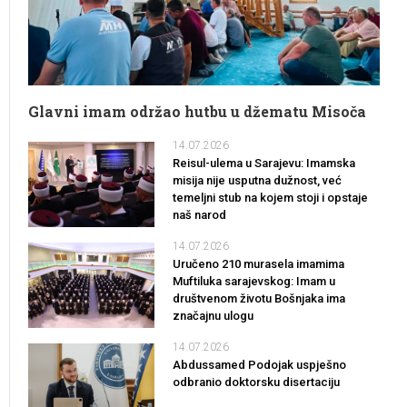
Glavni imam održao hutbu u džematu Misoča
14.07.2026
Reisul-ulema u Sarajevu: Imamska
misija nije usputna dužnost, već
temeljni stub na kojem stoji i opstaje
naš narod
14.07.2026
Uručeno 210 murasela imamima
Muftiluka sarajevskog: Imam u
društvenom životu Bošnjaka ima
značajnu ulogu
14.07.2026
Abdussamed Podojak uspješno
odbranio doktorsku disertaciju