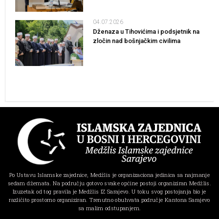
04.07.2026
Dženaza u Tihovićima i podsjetnik na
zločin nad bošnjačkim civilima
Po Ustavu Islamske zajednice, Medžlis je organizaciona jedinica sa najmanje
sedam džemata. Na području gotovo svake općine postoji organiziran Medžlis.
Izuzetak od tog pravila je Medžlis IZ Sarajevo. U toku svog postojanja bio je
različito prostorno organiziran. Trenutno obuhvata područje Kantona Sarajevo
sa malim odstupanjem.