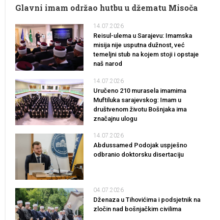
Glavni imam održao hutbu u džematu Misoča
14.07.2026
Reisul-ulema u Sarajevu: Imamska
misija nije usputna dužnost, već
temeljni stub na kojem stoji i opstaje
naš narod
14.07.2026
Uručeno 210 murasela imamima
Muftiluka sarajevskog: Imam u
društvenom životu Bošnjaka ima
značajnu ulogu
14.07.2026
Abdussamed Podojak uspješno
odbranio doktorsku disertaciju
04.07.2026
Dženaza u Tihovićima i podsjetnik na
zločin nad bošnjačkim civilima