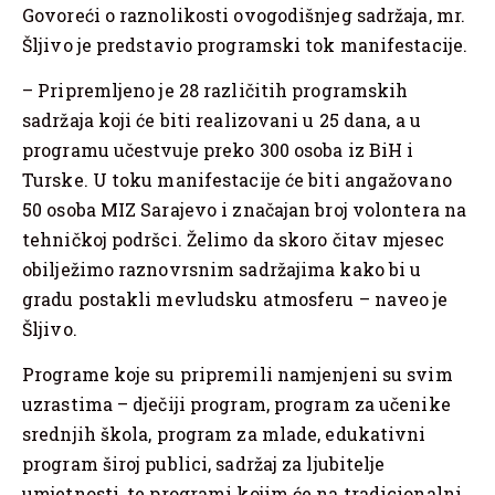
Govoreći o raznolikosti ovogodišnjeg sadržaja, mr.
Šljivo je predstavio programski tok manifestacije.
– Pripremljeno je 28 različitih programskih
sadržaja koji će biti realizovani u 25 dana, a u
programu učestvuje preko 300 osoba iz BiH i
Turske. U toku manifestacije će biti angažovano
50 osoba MIZ Sarajevo i značajan broj volontera na
tehničkoj podršci. Želimo da skoro čitav mjesec
obilježimo raznovrsnim sadržajima kako bi u
gradu postakli mevludsku atmosferu – naveo je
Šljivo.
Programe koje su pripremili namjenjeni su svim
uzrastima – dječiji program, program za učenike
srednjih škola, program za mlade, edukativni
program široj publici, sadržaj za ljubitelje
umjetnosti, te programi kojim će na tradicionalni