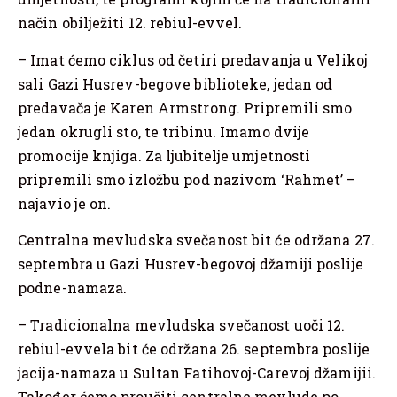
način obilježiti 12. rebiul-evvel.
– Imat ćemo ciklus od četiri predavanja u Velikoj
sali Gazi Husrev-begove biblioteke, jedan od
predavača je Karen Armstrong. Pripremili smo
jedan okrugli sto, te tribinu. Imamo dvije
promocije knjiga. Za ljubitelje umjetnosti
pripremili smo izložbu pod nazivom ‘Rahmet’ –
najavio je on.
Centralna mevludska svečanost bit će održana 27.
septembra u Gazi Husrev-begovoj džamiji poslije
podne-namaza.
– Tradicionalna mevludska svečanost uoči 12.
rebiul-evvela bit će održana 26. septembra poslije
jacija-namaza u Sultan Fatihovoj-Carevoj džamijii.
Također ćemo proučiti centralne mevlude po