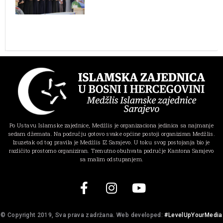
Po Ustavu Islamske zajednice, Medžlis je organizaciona jedinica sa najmanje
sedam džemata. Na području gotovo svake općine postoji organiziran Medžlis.
Izuzetak od tog pravila je Medžlis IZ Sarajevo. U toku svog postojanja bio je
različito prostorno organiziran. Trenutno obuhvata područje Kantona Sarajevo
sa malim odstupanjem.
© Copyright 2019, Sva prava zadržana. Web developed:
#LevelUpYourMedia