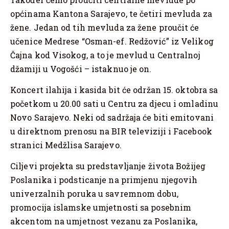
općinama Kantona Sarajevo, te četiri mevluda za
žene. Jedan od tih mevluda za žene proučit će
učenice Medrese “Osman-ef. Redžović” iz Velikog
Čajna kod Visokog, a to je mevlud u Centralnoj
džamiji u Vogošći – istaknuo je on.
Koncert ilahija i kasida bit će održan 15. oktobra sa
početkom u 20.00 sati u Centru za djecu i omladinu
Novo Sarajevo. Neki od sadržaja će biti emitovani
u direktnom prenosu na BIR televiziji i Facebook
stranici Medžlisa Sarajevo.
Ciljevi projekta su predstavljanje života Božijeg
Poslanika i podsticanje na primjenu njegovih
univerzalnih poruka u savremnom dobu,
promocija islamske umjetnosti sa posebnim
akcentom na umjetnost vezanu za Poslanika,