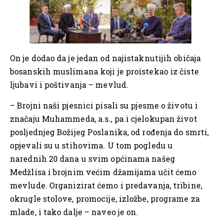
On je dodao da je jedan od najistaknutijih običaja
bosanskih muslimana koji je proistekao iz čiste
ljubavi i poštivanja – mevlud.
– Brojni naši pjesnici pisali su pjesme o životu i
značaju Muhammeda, a.s., pa i cjelokupan život
posljednjeg Božijeg Poslanika, od rođenja do smrti,
opjevali su u stihovima. U tom pogledu u
narednih 20 dana u svim općinama našeg
Medžlisa i brojnim većim džamijama učit ćemo
mevlude. Organizirat ćemo i predavanja, tribine,
okrugle stolove, promocije, izložbe, programe za
mlade, i tako dalje – naveo je on.