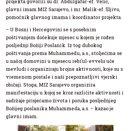
projekta govorili su dr. Abdulgafar-ef. Velić,
glavni imam MIZ Sarajevo, i mr. Malik-ef. Šljivo,
pomoćnik glavnog imama i koordinator projekta.
– U Bosni i Hercegovini se s posebnim
poštivanjem dočekuje mjesec u kojem je rođen
posljednji Božiji Poslanik. Iz tog dubokog
poštivanja prema Muhammedu, a.s., stoljećima se
u našoj domovini u mjesecu rebi’ul-evvelu uče
mevludi i organiziraju brojne aktivnosti, koje su s
vremenom postale i naši prepoznatljivi vjerski
običaji. Stoga, MIZ Sarajevo organizira
manifestaciju u kojoj se kroz različite aktivnosti i
sadržaje prisjećamo života i poruka posljednjeg
Božijeg poslanika Muhammeda, a.s. – kazao je
glavni imam.