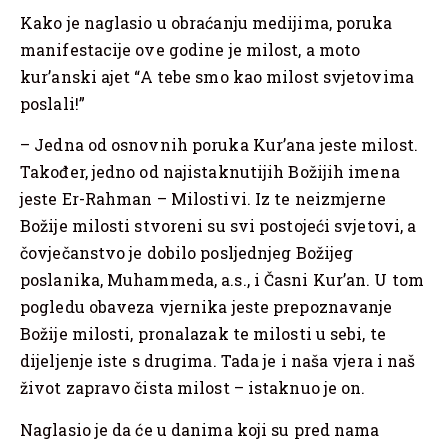
Kako je naglasio u obraćanju medijima, poruka
manifestacije ove godine je milost, a moto
kur’anski ajet “A tebe smo kao milost svjetovima
poslali!”
– Jedna od osnovnih poruka Kur’ana jeste milost.
Također, jedno od najistaknutijih Božijih imena
jeste Er-Rahman – Milostivi. Iz te neizmjerne
Božije milosti stvoreni su svi postojeći svjetovi, a
čovječanstvo je dobilo posljednjeg Božijeg
poslanika, Muhammeda, a.s., i Časni Kur’an. U tom
pogledu obaveza vjernika jeste prepoznavanje
Božije milosti, pronalazak te milosti u sebi, te
dijeljenje iste s drugima. Tada je i naša vjera i naš
život zapravo čista milost – istaknuo je on.
Naglasio je da će u danima koji su pred nama