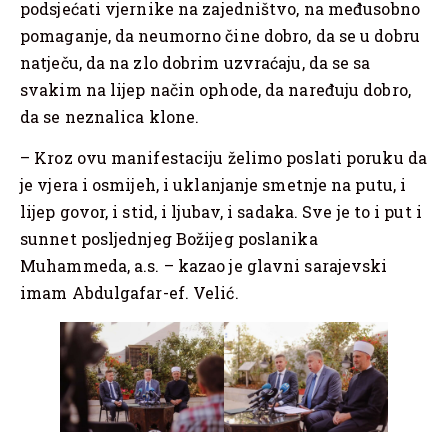
podsjećati vjernike na zajedništvo, na međusobno
pomaganje, da neumorno čine dobro, da se u dobru
natječu, da na zlo dobrim uzvraćaju, da se sa
svakim na lijep način ophode, da naređuju dobro,
da se neznalica klone.
– Kroz ovu manifestaciju želimo poslati poruku da
je vjera i osmijeh, i uklanjanje smetnje na putu, i
lijep govor, i stid, i ljubav, i sadaka. Sve je to i put i
sunnet posljednjeg Božijeg poslanika
Muhammeda, a.s. – kazao je glavni sarajevski
imam Abdulgafar-ef. Velić.