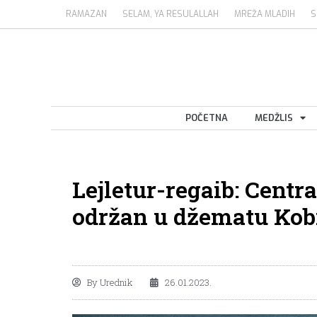
RAMAZAN
SELAM, YA RESULALLAH
MREŽA MLADIH
S
POČETNA
MEDŽLIS
Lejletur-regaib: Cent
održan u džematu Kobi
By
Urednik
26.01.2023.