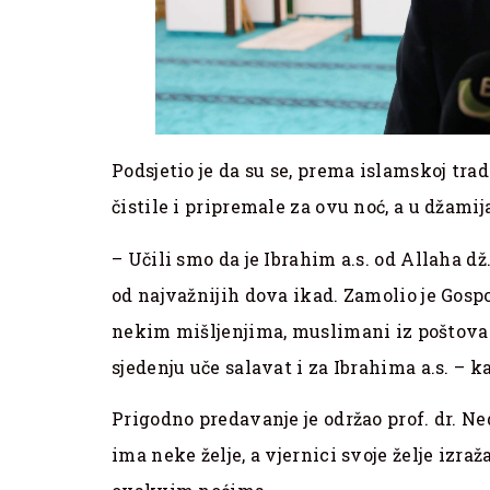
Podsjetio je da su se, prema islamskoj tra
čistile i pripremale za ovu noć, a u džamij
– Učili smo da je Ibrahim a.s. od Allaha d
od najvažnijih dova ikad. Zamolio je Go
nekim mišljenjima, muslimani iz poštovanj
sjedenju uče salavat i za Ibrahima a.s. – ka
Prigodno predavanje je održao prof. dr. Ne
ima neke želje, a vjernici svoje želje izr