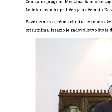
Centralni program Medžlisa Islamske zaj
Lejletur-regaib upriličen je u džematu Kob
Pozdravnim riječima obratio se imam dže
prisutnima, izrazio je zadovoljstvo što j