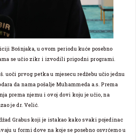
diciji Bošnjaka, u ovom periodu kuće posebno
ama se učio zikr i izvodili prigodni programi.
ž.š. uoči prvog petka u mjesecu redžebu učio jednu
spodara da nama pošalje Muhammeda a.s. Prema
a prema njemu i ovoj dovi koju je učio, na
zao je dr. Velić.
džad Grabus koji je istakao kako svaki pojedinac
ažavaju u formi dove na koje se posebno osvrćemo u