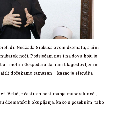
 prof. dr. Nedžada Grabusa ovom džematu, a čini
mubarek noći. Podsjećam nas i na dovu koju je
žeba i molim Gospodara da nam blagoslovljenim
hairli dočekamo ramazan – kazao je efendija
f. Velić je čestitao nastupanje mubarek noći,
ksu džematskih okupljanja, kako u posebnim, tako