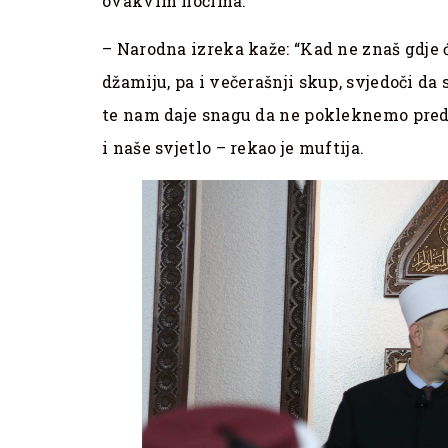
ovakvim noćima.
– Narodna izreka kaže: “Kad ne znaš gdje ć
džamiju, pa i večerašnji skup, svjedoči da 
te nam daje snagu da ne pokleknemo pred i
i naše svjetlo – rekao je muftija.