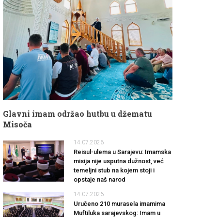
Glavni imam održao hutbu u džematu
Misoča
14.07.2026
Reisul-ulema u Sarajevu: Imamska
misija nije usputna dužnost, već
temeljni stub na kojem stoji i
opstaje naš narod
14.07.2026
Uručeno 210 murasela imamima
Muftiluka sarajevskog: Imam u