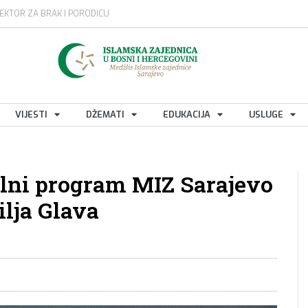
EKTOR ZA BRAK I PORODICU
VIJESTI
DŽEMATI
EDUKACIJA
USLUGE
ralni program MIZ Sarajevo
lja Glava