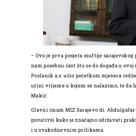
– Ovo je prva posjeta muftije sarajevskog
nam posebnu čast što se do događa u ovoj 
Poslanik a.s. učio početkom mjeseca red
učini vrijeme u kojem se nalazimo, te da 
Makić.
Glavni imam MIZ Sarajevo dr. Abdulgafar-e
poručivši kako je značajno održavati pra
i u svakodnevnim prilikama.