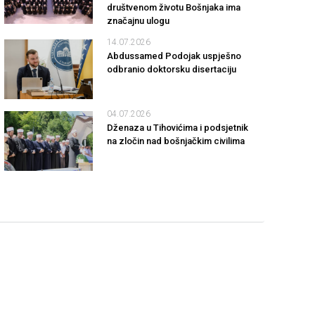
društvenom životu Bošnjaka ima
značajnu ulogu
14.07.2026
Abdussamed Podojak uspješno
odbranio doktorsku disertaciju
04.07.2026
Dženaza u Tihovićima i podsjetnik
na zločin nad bošnjačkim civilima