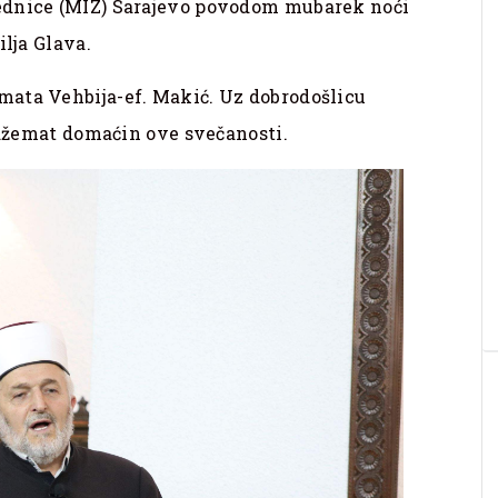
ednice (MIZ) Sarajevo povodom mubarek noći
ilja Glava.
mata Vehbija-ef. Makić. Uz dobrodošlicu
e džemat domaćin ove svečanosti.