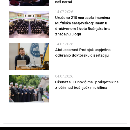
naš narod
14.07.2026
Uručeno 210 murasela imamima
Muftiluka sarajevskog: Imam u
društvenom životu Bošnjaka ima
značajnu ulogu
14.07.2026
Abdussamed Podojak uspješno
odbranio doktorsku disertaciju
04.07.2026
Dženaza u Tihovićima i podsjetnik na
zločin nad bošnjačkim civilima