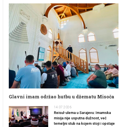
Glavni imam održao hutbu u džematu Misoča
14.07.2026
Reisul-ulema u Sarajevu: Imamska
misija nije usputna dužnost, već
temeljni stub na kojem stoji i opstaje