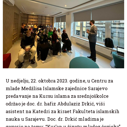
U nedjelju, 22. oktobra 2023. godine, u Centru za
mlade Medžlisa Islamske zajednice Sarajevo
predavanje na Kursu islama za srednjoškolce
održao je doc. dr. hafiz Abdulaziz Drkić, viši
asistent na Katedri za kiraet Fakulteta islamskih
nauka u Sarajevu. Doc. dr. Drkić mladima je
govorio na temu: “Kur’an u životu mladog čovjeka”