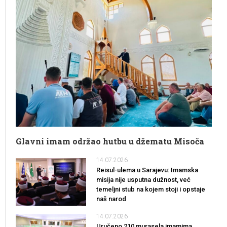
Glavni imam održao hutbu u džematu Misoča
14.07.2026
Reisul-ulema u Sarajevu: Imamska
misija nije usputna dužnost, već
temeljni stub na kojem stoji i opstaje
naš narod
14.07.2026
Uručeno 210 murasela imamima