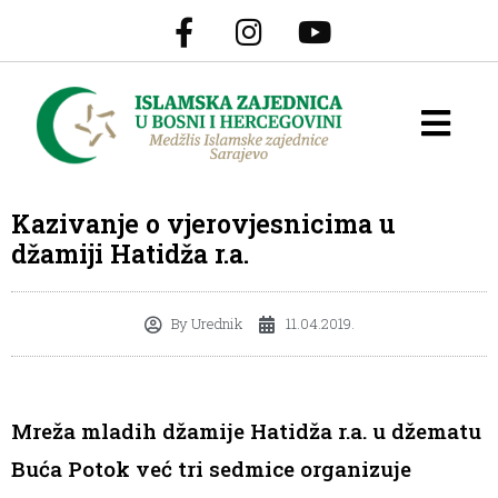
Kazivanje o vjerovjesnicima u
džamiji Hatidža r.a.
By
Urednik
11.04.2019.
Mreža mladih džamije Hatidža r.a. u džematu
Buća Potok već tri sedmice organizuje