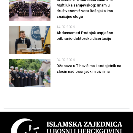
Muftiluka sarajevskog: Imam u
društvenom životu Bošnjaka ima
značajnu ulogu
14.07.2026
Abdussamed Podojak uspješno
odbranio doktorsku disertaciju
04.07.2026
Dženaza u Tihovićima i podsjetnik na
zločin nad bošnjačkim civilima