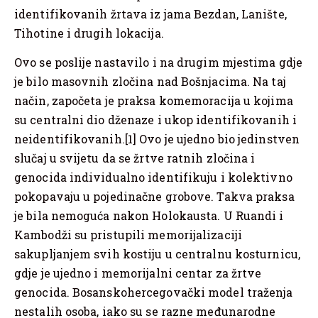
identifikovanih žrtava iz jama Bezdan, Lanište,
Tihotine i drugih lokacija.
Ovo se poslije nastavilo i na drugim mjestima gdje
je bilo masovnih zločina nad Bošnjacima. Na taj
način, započeta je praksa komemoracija u kojima
su centralni dio dženaze i ukop identifikovanih i
neidentifikovanih.[1] Ovo je ujedno bio jedinstven
slučaj u svijetu da se žrtve ratnih zločina i
genocida individualno identifikuju i kolektivno
pokopavaju u pojedinačne grobove. Takva praksa
je bila nemoguća nakon Holokausta. U Ruandi i
Kambodži su pristupili memorijalizaciji
sakupljanjem svih kostiju u centralnu kosturnicu,
gdje je ujedno i memorijalni centar za žrtve
genocida. Bosanskohercegovački model traženja
nestalih osoba, iako su se razne međunarodne