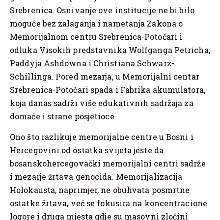
Srebrenica. Osnivanje ove institucije ne bi bilo
moguće bez zalaganja i nametanja Zakona o
Memorijalnom centru Srebrenica-Potočari i
odluka Visokih predstavnika Wolfganga Petricha,
Paddyja Ashdowna i Christiana Schwarz-
Schillinga. Pored mezarja, u Memorijalni centar
Srebrenica-Potočari spada i Fabrika akumulatora,
koja danas sadrži više edukativnih sadržaja za
domaće i strane posjetioce.
Ono što razlikuje memorijalne centre u Bosni i
Hercegovini od ostatka svijeta jeste da
bosanskohercegovački memorijalni centri sadrže
i mezarje žrtava genocida. Memorijalizacija
Holokausta, naprimjer, ne obuhvata posmrtne
ostatke žrtava, već se fokusira na koncentracione
logore i druga mjesta gdje su masovni zločini