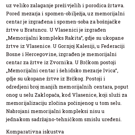
uz veliko zalaganje preživjelih i porodica žrtava.
Pored mezarja i spomen-obilježja, uz memorijalni
centar je izgrađena i spomen-soba za bošnjačke
žrtve u Bratuncu. U Vlasenici je izgrađen
„Memorijalni kompleks Rakita“, gdje su ukopane
žrtve iz Vlasenice. U Gornjoj Kalesiji, u Federaciji
Bosne i Hercegovine, izgrađen je memorijalni
centar za žrtve iz Zvornika. U Brčkom postoji
„Memorijalni centar i šehidsko mezarje Ivica“,
gdje su ukopane žrtve iz Brčkog. Postoji i
odredjeni broj manjih memorijalnih centara, poput
onog u selu Zaklopača, kod Vlasenice, koji služi za
memorijalizaciju zločina počinjenog u tom selu.
Nabrojani memorijalni kompleksi nisu u
jednakom sadržajno-tehničkom smislu uređeni.
Komparativna iskustva