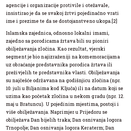
agencije i organizacije protivile i otežavale,
insistirao je da se svakoj žrtvi pojedinačno vrati
ime i prezime te da se dostojanstveno ukopa.[2]
Islamska zajednica, odnosno lokalni imami,
zajedno sa porodicama žrtava bili su pioniri
obilježavanja zločina. Kao rezultat, vjerski
segment je bio najizraženiji na komemoracijama
uz obraćanje predstavnika porodica žrtava ili
preživjelih te predstavnika vlasti. Obilježavanja
su najčešće održavana na godišnjicu zločina (npr.
10. juli u Biljanima kod Ključa) ili na datum koji se
uzima kao početak zločina u nekom gradu (npr. 12.
maj u Bratuncu). U pojedinim mjestima, postoji i
više obilježavanja. Naprimjer u Prijedoru se
obilježava Dan bijelih traka; Dan osnivanja logora
Trnopolje; Dan osnivanja logora Keraterm; Dan