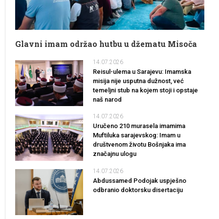
Glavni imam održao hutbu u džematu Misoča
14.07.2026
Reisul-ulema u Sarajevu: Imamska
misija nije usputna dužnost, već
temeljni stub na kojem stoji i opstaje
naš narod
14.07.2026
Uručeno 210 murasela imamima
Muftiluka sarajevskog: Imam u
društvenom životu Bošnjaka ima
značajnu ulogu
14.07.2026
Abdussamed Podojak uspješno
odbranio doktorsku disertaciju