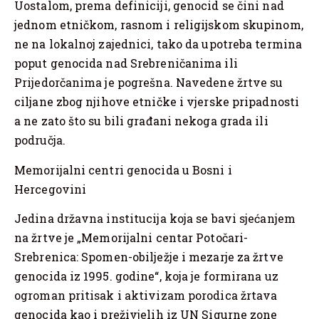
Uostalom, prema definiciji, genocid se čini nad
jednom etničkom, rasnom i religijskom skupinom,
ne na lokalnoj zajednici, tako da upotreba termina
poput genocida nad Srebreničanima ili
Prijedorčanima je pogrešna. Navedene žrtve su
ciljane zbog njihove etničke i vjerske pripadnosti
a ne zato što su bili građani nekoga grada ili
područja.
Memorijalni centri genocida u Bosni i
Hercegovini
Jedina državna institucija koja se bavi sjećanjem
na žrtve je „Memorijalni centar Potočari-
Srebrenica: Spomen-obilježje i mezarje za žrtve
genocida iz 1995. godine“, koja je formirana uz
ogroman pritisak i aktivizam porodica žrtava
genocida kao i preživjelih iz UN Sigurne zone