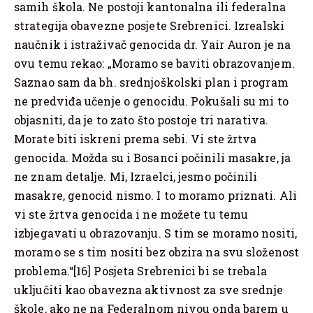
samih škola. Ne postoji kantonalna ili federalna
strategija obavezne posjete Srebrenici. Izrealski
naučnik i istraživač genocida dr. Yair Auron je na
ovu temu rekao: „Moramo se baviti obrazovanjem.
Saznao sam da bh. srednjoškolski plan i program
ne predviđa učenje o genocidu. Pokušali su mi to
objasniti, da je to zato što postoje tri narativa.
Morate biti iskreni prema sebi. Vi ste žrtva
genocida. Možda su i Bosanci počinili masakre, ja
ne znam detalje. Mi, Izraelci, jesmo počinili
masakre, genocid nismo. I to moramo priznati. Ali
vi ste žrtva genocida i ne možete tu temu
izbjegavati u obrazovanju. S tim se moramo nositi,
moramo se s tim nositi bez obzira na svu složenost
problema.“[16] Posjeta Srebrenici bi se trebala
uključiti kao obavezna aktivnost za sve srednje
škole, ako ne na Federalnom nivou onda barem u