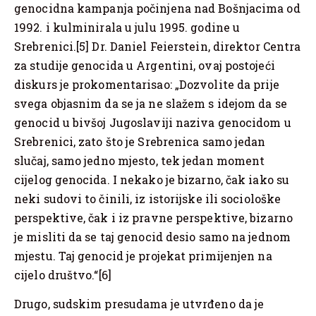
genocidna kampanja počinjena nad Bošnjacima od
1992. i kulminirala u julu 1995. godine u
Srebrenici.[5] Dr. Daniel Feierstein, direktor Centra
za studije genocida u Argentini, ovaj postojeći
diskurs je prokomentarisao: „Dozvolite da prije
svega objasnim da se ja ne slažem s idejom da se
genocid u bivšoj Jugoslaviji naziva genocidom u
Srebrenici, zato što je Srebrenica samo jedan
slučaj, samo jedno mjesto, tek jedan moment
cijelog genocida. I nekako je bizarno, čak iako su
neki sudovi to činili, iz istorijske ili sociološke
perspektive, čak i iz pravne perspektive, bizarno
je misliti da se taj genocid desio samo na jednom
mjestu. Taj genocid je projekat primijenjen na
cijelo društvo.“[6]
Drugo, sudskim presudama je utvrđeno da je