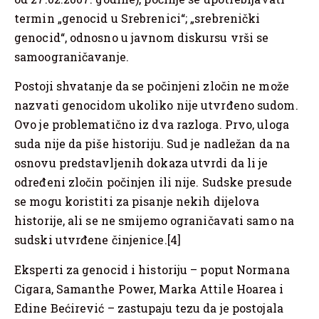
termin „genocid u Srebrenici“; „srebrenički
genocid“, odnosno u javnom diskursu vrši se
samoograničavanje.
Postoji shvatanje da se počinjeni zločin ne može
nazvati genocidom ukoliko nije utvrđeno sudom.
Ovo je problematično iz dva razloga. Prvo, uloga
suda nije da piše historiju. Sud je nadležan da na
osnovu predstavljenih dokaza utvrdi da li je
određeni zločin počinjen ili nije. Sudske presude
se mogu koristiti za pisanje nekih dijelova
historije, ali se ne smijemo ograničavati samo na
sudski utvrđene činjenice.[4]
Eksperti za genocid i historiju – poput Normana
Cigara, Samanthe Power, Marka Attile Hoarea i
Edine Bećirević – zastupaju tezu da je postojala