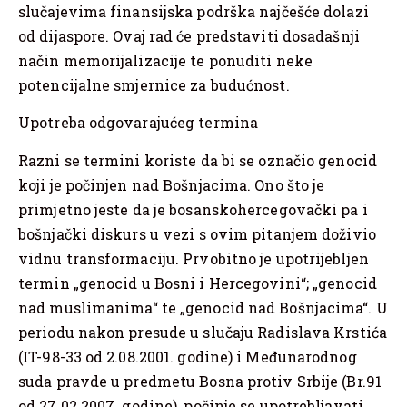
slučajevima finansijska podrška najčešće dolazi
od dijaspore. Ovaj rad će predstaviti dosadašnji
način memorijalizacije te ponuditi neke
potencijalne smjernice za budućnost.
Upotreba odgovarajućeg termina
Razni se termini koriste da bi se označio genocid
koji je počinjen nad Bošnjacima. Ono što je
primjetno jeste da je bosanskohercegovački pa i
bošnjački diskurs u vezi s ovim pitanjem doživio
vidnu transformaciju. Prvobitno je upotrijebljen
termin „genocid u Bosni i Hercegovini“; „genocid
nad muslimanima“ te „genocid nad Bošnjacima“. U
periodu nakon presude u slučaju Radislava Krstića
(IT-98-33 od 2.08.2001. godine) i Međunarodnog
suda pravde u predmetu Bosna protiv Srbije (Br.91
od 27.02.2007. godine), počinje se upotrebljavati