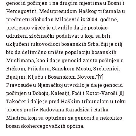
genocid počinjen i na drugim mjestima u Bosni i
Hercegovini. Međupresudom Haškog tribunala u
predmetu Slobodan Milošević iz 2004. godine,
pretresno vijeće je utvrdilo da „je postojao
udruženi zločinački poduhvat u koji su bili
uključeni rukovodioci bosanskih Srba, čiji je cilj
bio da delimično unište populaciju bosanskih
Muslimana, kao i da je genocid zaista počinjen u
Brčkom, Prijedoru, Sanskom Mostu, Srebrenici,
Bijeljini, Ključu i Bosanskom Novom.“[7]
Pravosuđe u Njemačkoj utvrdilo je da je genocid
počinjen u Doboju, Kalesiji, Foči i Kotor-Varoši.[8]
Također i dalje je pred Haškim tribunalom u toku
proces protiv Radovana Karadžića i Ratka
Mladića, koji su optuženi za genocid u nekoliko
bosanskohercegovačkih općina.