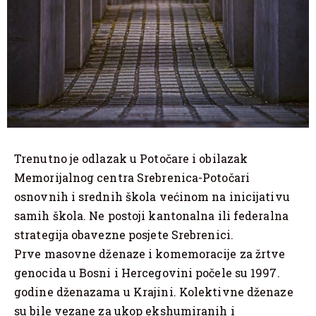
Trenutno je odlazak u Potočare i obilazak
Memorijalnog centra Srebrenica-Potočari
osnovnih i srednih škola većinom na inicijativu
samih škola. Ne postoji kantonalna ili federalna
strategija obavezne posjete Srebrenici.
Prve masovne dženaze i komemoracije za žrtve
genocida u Bosni i Hercegovini počele su 1997.
godine dženazama u Krajini. Kolektivne dženaze
su bile vezane za ukop ekshumiranih i