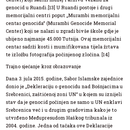
genocid u Ruandi.[13] U Ruandi postoje i drugi
memorijalni centri poput „Murambi memorijalni
centar genocida“ (Murambi Genocide Memorial
Center) koji se nalazi u zgradi bivše škole gdje je
ubijeno najmanje 45.000 Tutsija. Ovaj memorijalni
centar sadrži kosti i mumifikovana tijela žrtava
te izložbu fotografija počinjenog zločina. [14]
Trajno sjećanje kroz obrazovanje
Dana 3. jula 2015. godine, Sabor Islamske zajednice
donio je „Dekleraciju o genocidu nad Bošnjacima u
Srebrenici, zaštićenoj zoni UN“ u kojem su iznijeli
stav da je genocid počinjen ne samo u UN enklavi
Srebrenica već i u drugim gradovima kako je to
utvrđeno Međupresudom Haškog tribunala iz
2004. godine. Jedna od tačaka ove Deklaracije