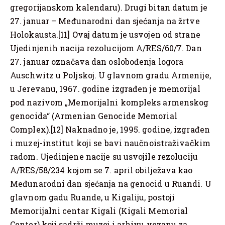
gregorijanskom kalendaru). Drugi bitan datum je
27. januar – Međunarodni dan sjećanja na žrtve
Holokausta.[11] Ovaj datum je usvojen od strane
Ujedinjenih nacija rezolucijom A/RES/60/7. Dan
27. januar označava dan oslobođenja logora
Auschwitz u Poljskoj. U glavnom gradu Armenije,
u Jerevanu, 1967. godine izgrađen je memorijal
pod nazivom „Memorijalni kompleks armenskog
genocida“ (Armenian Genocide Memorial
Complex).[12] Naknadno je, 1995. godine, izgrađen
i muzej-institut koji se bavi naučnoistraživačkim
radom. Ujedinjene nacije su usvojile rezoluciju
A/RES/58/234 kojom se 7. april obilježava kao
Međunarodni dan sjećanja na genocid u Ruandi. U
glavnom gadu Ruande, u Kigaliju, postoji
Memorijalni centar Kigali (Kigali Memorial
Center) koji sadrži muzej i arhivu vezanu za