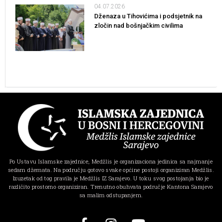
04.07.2026
Dženaza u Tihovićima i podsjetnik na
zločin nad bošnjačkim civilima
Po Ustavu Islamske zajednice, Medžlis je organizaciona jedinica sa najmanje
sedam džemata. Na području gotovo svake općine postoji organiziran Medžlis.
Izuzetak od tog pravila je Medžlis IZ Sarajevo. U toku svog postojanja bio je
različito prostorno organiziran. Trenutno obuhvata područje Kantona Sarajevo
sa malim odstupanjem.