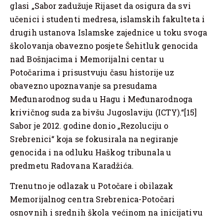
glasi „Sabor zadužuje Rijaset da osigura da svi
učenici i studenti medresa, islamskih fakulteta i
drugih ustanova Islamske zajednice u toku svoga
školovanja obavezno posjete Šehitluk genocida
nad Bošnjacima i Memorijalni centar u
Potočarima i prisustvuju času historije uz
obavezno upoznavanje sa presudama
Međunarodnog suda u Hagu i Međunarodnoga
krivičnog suda za bivšu Jugoslaviju (ICTY).“[15]
Sabor je 2012. godine donio „Rezoluciju o
Srebrenici“ koja se fokusirala na negiranje
genocida i na odluku Haškog tribunala u
predmetu Radovana Karadžića.
Trenutno je odlazak u Potočare i obilazak
Memorijalnog centra Srebrenica-Potočari
osnovnih i srednih škola većinom na inicijativu