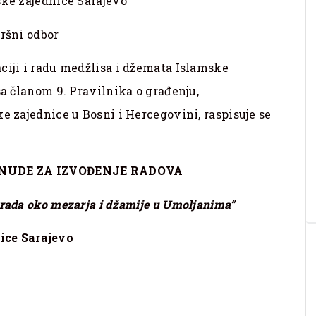
ke zajednice Sarajevo
ršni odbor
ciji i radu medžlisa i džemata Islamske
sa članom 9. Pravilnika o građenju,
e zajednice u Bosni i Hercegovini, raspisuje se
ONUDE ZA IZVOĐENJE RADOVA
rada oko mezarja i džamije u Umoljanima”
ice Sarajevo