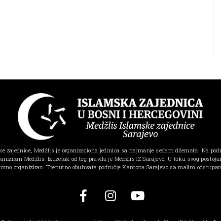
e zajednice, Medžlis je organizaciona jedinica sa najmanje sedam džemata. Na pod
ganiziran Medžlis. Izuzetak od tog pravila je Medžlis IZ Sarajevo. U toku svog postojanj
torno organiziran. Trenutno obuhvata područje Kantona Sarajevo sa malim odstupa