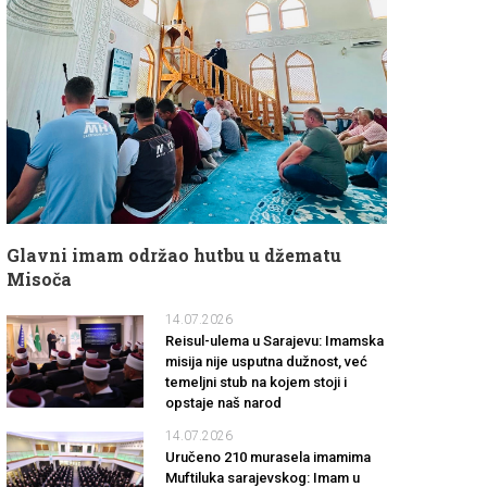
Glavni imam održao hutbu u džematu
Misoča
14.07.2026
Reisul-ulema u Sarajevu: Imamska
misija nije usputna dužnost, već
temeljni stub na kojem stoji i
opstaje naš narod
14.07.2026
Uručeno 210 murasela imamima
Muftiluka sarajevskog: Imam u