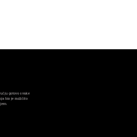
ručju gotovo svake
a bio je različito
njem.