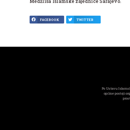
Medžlisa Islamske zajednice Sarajevo.
FACEBOOK
TWITTER
Po Ustavu Islamsk
općine postoji or
pros