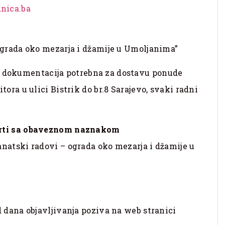
nica.ba
da oko mezarja i džamije u Umoljanima”
 dokumentacija potrebna za dostavu ponude
ora u ulici Bistrik do br.8 Sarajevo, svaki radni
erti sa obaveznom naznakom
ski radovi – ograda oko mezarja i džamije u
na objavljivanja poziva na web stranici