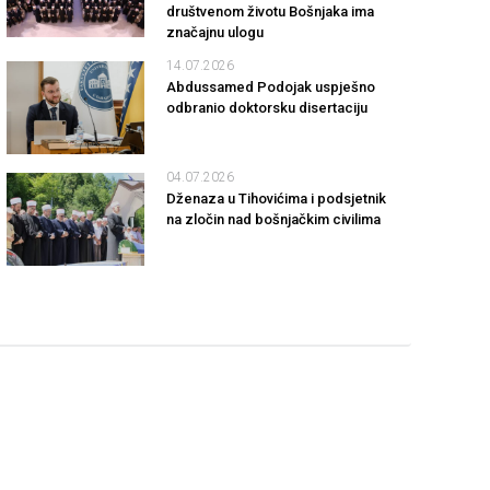
društvenom životu Bošnjaka ima
značajnu ulogu
14.07.2026
Abdussamed Podojak uspješno
odbranio doktorsku disertaciju
04.07.2026
Dženaza u Tihovićima i podsjetnik
na zločin nad bošnjačkim civilima