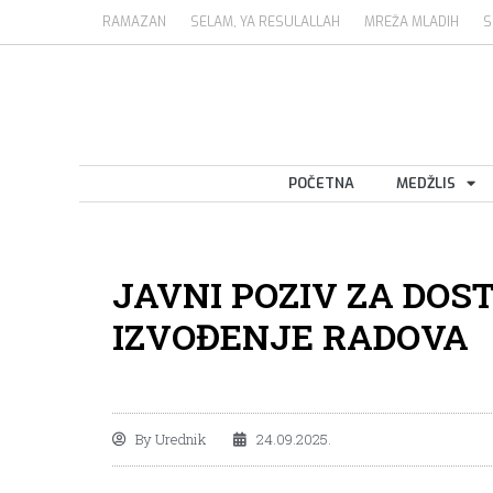
RAMAZAN
SELAM, YA RESULALLAH
MREŽA MLADIH
S
POČETNA
MEDŽLIS
JAVNI POZIV ZA DOS
IZVOĐENJE RADOVA
By
Urednik
24.09.2025.