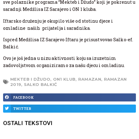
sve polaznike programa “Mekteb i Džudo” koji je pokrenut u
saradnji Medžlisa IZ Sarajevo i ON 1 kluba.
Iftarsko druženju je okupilo više od stotinu djece i
omladine naših prijatelja i saradnika.
Ispred Medžlisa IZ Sarajevo Iftaru je prisustvovao Salko-ef.
Balkić.
Ovo je još jedna u nizu aktivnosti koju sa izuzetnim
zadovoljstvom organiziramo za našu djecu i omladinu.
MEKTEB I DŽUDO
,
ON1 KLUB
,
RAMAZAN
,
RAMAZAN
2019
,
SALKO BALKIĆ
FACEBOOK
TWITTER
OSTALI TEKSTOVI