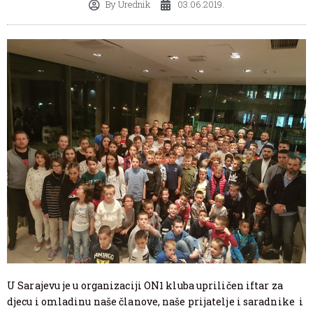
By
Urednik
03.06.2019.
U Sarajevu je u organizaciji ON1 kluba upriličen iftar za
djecu i omladinu naše članove, naše prijatelje i saradnike i