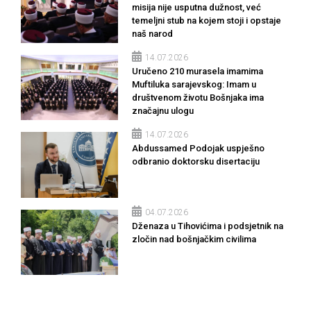
misija nije usputna dužnost, već
temeljni stub na kojem stoji i opstaje
naš narod
14.07.2026
Uručeno 210 murasela imamima
Muftiluka sarajevskog: Imam u
društvenom životu Bošnjaka ima
značajnu ulogu
14.07.2026
Abdussamed Podojak uspješno
odbranio doktorsku disertaciju
04.07.2026
Dženaza u Tihovićima i podsjetnik na
zločin nad bošnjačkim civilima