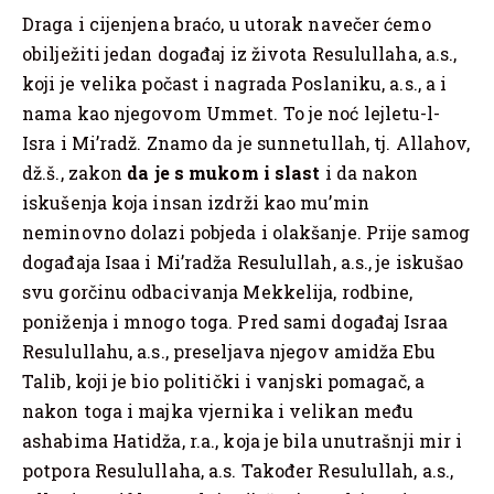
Draga i cijenjena braćo, u utorak navečer ćemo
obilježiti jedan događaj iz života Resulullaha, a.s.,
koji je velika počast i nagrada Poslaniku, a.s., a i
nama kao njegovom Ummet. To je noć lejletu-l-
Isra i Mi’radž. Znamo da je sunnetullah, tj. Allahov,
dž.š., zakon
da je s mukom i slast
i da nakon
iskušenja koja insan izdrži kao mu’min
neminovno dolazi pobjeda i olakšanje. Prije samog
događaja Isaa i Mi’radža Resulullah, a.s., je iskušao
svu gorčinu odbacivanja Mekkelija, rodbine,
poniženja i mnogo toga. Pred sami događaj Israa
Resulullahu, a.s., preseljava njegov amidža Ebu
Talib, koji je bio politički i vanjski pomagač, a
nakon toga i majka vjernika i velikan među
ashabima Hatidža, r.a., koja je bila unutrašnji mir i
potpora Resulullaha, a.s. Također Resulullah, a.s.,