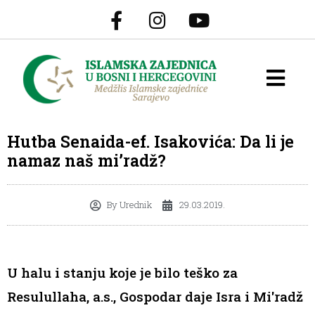
Hutba Senaida-ef. Isakovića: Da li je
namaz naš mi’radž?
By
Urednik
29.03.2019.
U halu i stanju koje je bilo teško za
Resulullaha, a.s., Gospodar daje Isra i Mi'radž