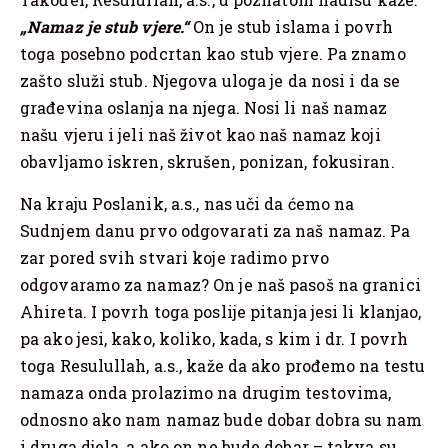
„Namaz je stub vjere.“
On je stub islama i povrh
toga posebno podcrtan kao stub vjere. Pa znamo
zašto služi stub. Njegova uloga je da nosi i da se
građevina oslanja na njega. Nosi li naš namaz
našu vjeru i jeli naš život kao naš namaz koji
obavljamo iskren, skrušen, ponizan, fokusiran.
Na kraju Poslanik, a.s., nas uči da ćemo na
Sudnjem danu prvo odgovarati za naš namaz. Pa
zar pored svih stvari koje radimo prvo
odgovaramo za namaz? On je naš pasoš na granici
Ahireta. I povrh toga poslije pitanja jesi li klanjao,
pa ako jesi, kako, koliko, kada, s kim i dr. I povrh
toga Resulullah, a.s., kaže da ako prođemo na testu
namaza onda prolazimo na drugim testovima,
odnosno ako nam namaz bude dobar dobra su nam
i druga djela, a ako on ne bude dobar – takva su