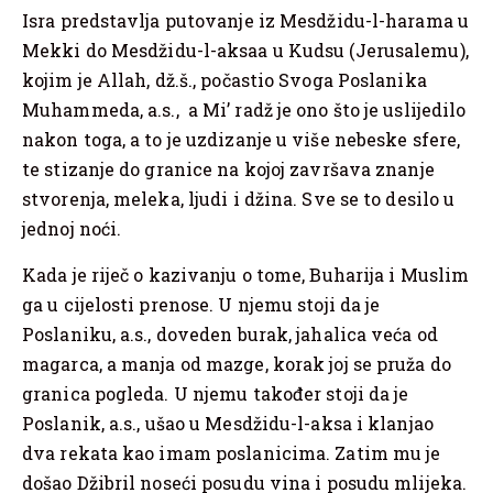
Isra predstavlja putovanje iz Mesdžidu-l-harama u
Mekki do Mesdžidu-l-aksaa u Kudsu (Jerusalemu),
kojim je Allah, dž.š., počastio Svoga Poslanika
Muhammeda, a.s., a Mi’ radž je ono što je uslijedilo
nakon toga, a to je uzdizanje u više nebeske sfere,
te stizanje do granice na kojoj završava znanje
stvorenja, meleka, ljudi i džina. Sve se to desilo u
jednoj noći.
Kada je riječ o kazivanju o tome, Buharija i Muslim
ga u cijelosti prenose. U njemu stoji da je
Poslaniku, a.s., doveden burak, jahalica veća od
magarca, a manja od mazge, korak joj se pruža do
granica pogleda. U njemu također stoji da je
Poslanik, a.s., ušao u Mesdžidu-l-aksa i klanjao
dva rekata kao imam poslanicima. Zatim mu je
došao Džibril noseći posudu vina i posudu mlijeka.