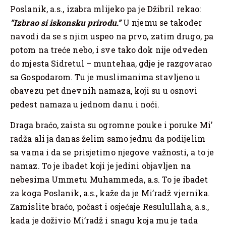
Poslanik, a.s., izabra mlijeko pa je Džibril rekao:
”Izbrao si iskonsku prirodu.”
U njemu se također
navodi da se s njim uspeo na prvo, zatim drugo, pa
potom na treće nebo, i sve tako dok nije odveden
do mjesta Sidretul – muntehaa, gdje je razgovarao
sa Gospodarom. Tu je muslimanima stavljeno u
obavezu pet dnevnih namaza, koji su u osnovi
pedest namaza u jednom danu i noći.
Draga braćo, zaista su ogromne pouke i poruke Mi’
radža ali ja danas želim samo jednu da podijelim
sa vama i da se prisjetimo njegove važnosti, a to je
namaz. To je ibadet koji je jedini objavljen na
nebesima Ummetu Muhammeda, a.s. To je ibadet
za koga Poslanik, a.s., kaže da je Mi’radž vjernika.
Zamislite braćo, počast i osjećaje Resulullaha, a.s.,
kada je doživio Mi’radž i snagu koja mu je tada