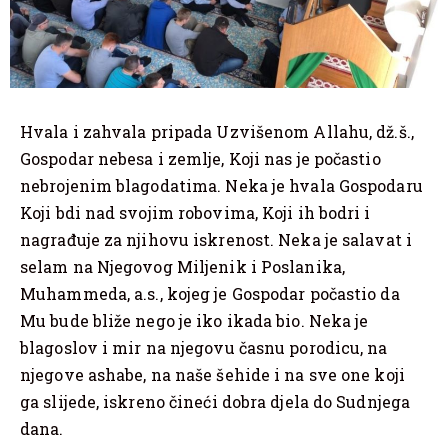
Hvala i zahvala pripada Uzvišenom Allahu, dž.š.,
Gospodar nebesa i zemlje, Koji nas je počastio
nebrojenim blagodatima. Neka je hvala Gospodaru
Koji bdi nad svojim robovima, Koji ih bodri i
nagrađuje za njihovu iskrenost. Neka je salavat i
selam na Njegovog Miljenik i Poslanika,
Muhammeda, a.s., kojeg je Gospodar počastio da
Mu bude bliže nego je iko ikada bio. Neka je
blagoslov i mir na njegovu časnu porodicu, na
njegove ashabe, na naše šehide i na sve one koji
ga slijede, iskreno čineći dobra djela do Sudnjega
dana.