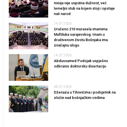
misija nije usputna dužnost, već
temeljni stub na kojem stoji i opstaje
naš narod
14.07.2026
Uručeno 210 murasela imamima
Muftiluka sarajevskog: Imam u
društvenom životu Bošnjaka ima
značajnu ulogu
14.07.2026
Abdussamed Podojak uspješno
odbranio doktorsku disertaciju
04.07.2026
Dženaza u Tihovićima i podsjetnik na
zločin nad bošnjačkim civilima