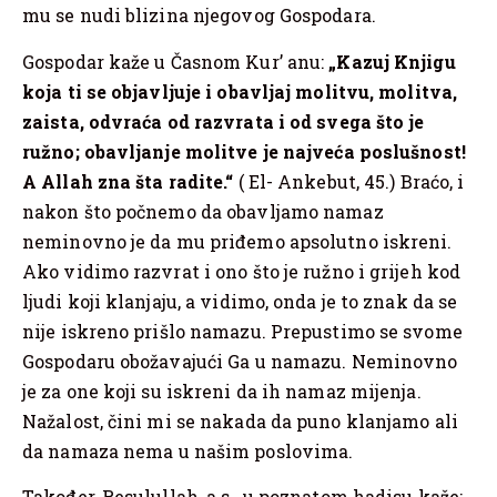
mu se nudi blizina njegovog Gospodara.
Gospodar kaže u Časnom Kur’ anu:
„Kazuj Knjigu
koja ti se objavljuje i obavljaj molitvu, molitva,
zaista, odvraća od razvrata i od svega što je
ružno; obavljanje molitve je najveća poslušnost!
A Allah zna šta radite.“
( El- Ankebut, 45.) Braćo, i
nakon što počnemo da obavljamo namaz
neminovno je da mu priđemo apsolutno iskreni.
Ako vidimo razvrat i ono što je ružno i grijeh kod
ljudi koji klanjaju, a vidimo, onda je to znak da se
nije iskreno prišlo namazu. Prepustimo se svome
Gospodaru obožavajući Ga u namazu. Neminovno
je za one koji su iskreni da ih namaz mijenja.
Nažalost, čini mi se nakada da puno klanjamo ali
da namaza nema u našim poslovima.
Također, Resulullah, a.s., u poznatom hadisu kaže: