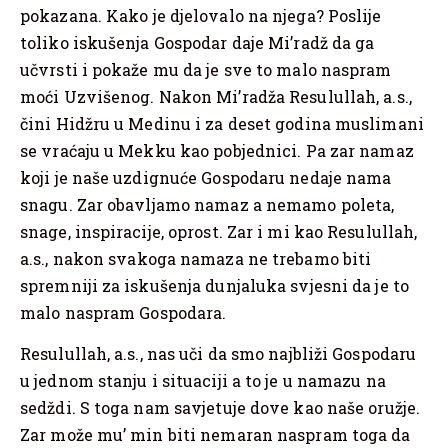
pokazana. Kako je djelovalo na njega? Poslije
toliko iskušenja Gospodar daje Mi’radž da ga
učvrsti i pokaže mu da je sve to malo naspram
moći Uzvišenog. Nakon Mi’radža Resulullah, a.s.,
čini Hidžru u Medinu i za deset godina muslimani
se vraćaju u Mekku kao pobjednici. Pa zar namaz
koji je naše uzdignuće Gospodaru nedaje nama
snagu. Zar obavljamo namaz a nemamo poleta,
snage, inspiracije, oprost. Zar i mi kao Resulullah,
a.s., nakon svakoga namaza ne trebamo biti
spremniji za iskušenja dunjaluka svjesni da je to
malo naspram Gospodara.
Resulullah, a.s., nas uči da smo najbliži Gospodaru
u jednom stanju i situaciji a to je u namazu na
sedždi. S toga nam savjetuje dove kao naše oružje.
Zar može mu’ min biti nemaran naspram toga da