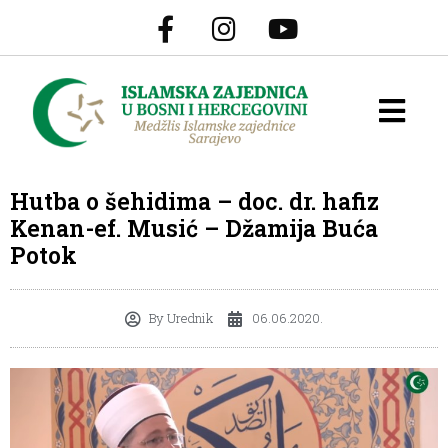
Hutba o šehidima – doc. dr. hafiz
Kenan-ef. Musić – Džamija Buća
Potok
By
Urednik
06.06.2020.