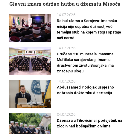
Glavni imam održao hutbu u džematu Misoča
14.07.2026
Reisul-ulema u Sarajevu: Imamska
misija nije usputna dužnost, već
temeljni stub na kojem stoji i opstaje
naš narod
14.07.2026
Uručeno 210 murasela imamima
Muftiluka sarajevskog: Imam u
društvenom životu Bošnjaka ima
značajnu ulogu
14.07.2026
Abdussamed Podojak uspješno
odbranio doktorsku disertaciju
04.07.2026
Dženaza u Tihovićima i podsjetnik na
zločin nad bošnjačkim civilima