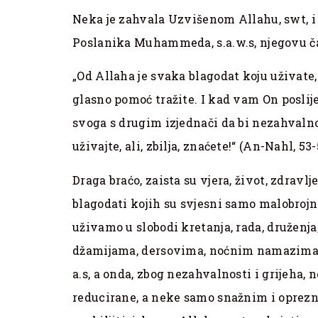
Neka je zahvala Uzvišenom Allahu, swt, i
Poslanika Muhammeda, s.a.w.s, njegovu ča
„Od Allaha je svaka blagodat koju uživate,
glasno pomoć tražite. I kad vam On poslije
svoga s drugim izjednači da bi nezahvaln
uživajte, ali, zbilja, znaćete!“ (An-Nahl, 53-
Draga braćo, zaista su vjera, život, zdravl
blagodati kojih su svjesni samo malobroj
uživamo u slobodi kretanja, rada, druženj
džamijama, dersovima, noćnim namazima, 
a.s, a onda, zbog nezahvalnosti i grijeha,
reducirane, a neke samo snažnim i oprez