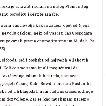
 neka je salawat i selam na našeg Plemenitog
snu porodicu i čestite ashabe.
 a čim vas nevolja kakva zadesi, opet od Njega
 nevolju otkloni, neki od vas isti čas Gospodara
ost pokazali prema onome što smo im Mi dali. Pa
55)
je, sloboda, rad i opskrba od najvećih Allahovih
ni. Koliko smo samo imali mogućnosti da
a, izvršavanja islamskih obreda; namaza u
posjeti Časnoj Kabi, Rewdi i mezaru Poslanika,
 neke od tih blagodati nam budu uskraćene, druge
nim dozvoljene. Zar se, kao muslimani nećemo