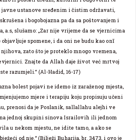
 i javne ustanove sređenim i čistim održavati,
, skrušena i bogobojazna pa da sa poštovanjem i
, a.s, slušamo: „Zar nije vrijeme da se vjernicima
e objavljuje spomene, i da oni ne budu kao onī
a njihova, zato što je proteklo mnogo vremena,
vjernici. Znajte da Allah daje život već mrtvoj
te razumjeli.“ (Al-Hadid, 16-17)
razna bolest pojavi ne idemo iz zaraženog mjesta,
mjenjujemo mjere i terapiju koju propisuju učeni
u, prenosi da je Poslanik, sallallahu alejhi ve
ana jednoj skupini sinova Israilovih ili jednom
avila u nekom mjestu, ne idite tamo, a ako se
ežeći od nje.“ (Bilježi Buharija, br. 3473, i ovo je