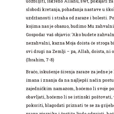
uozbiljiti, iskreno Allahu, swt, pokajati za
slobodi kretanja, pohađanja nastave u šk
uzdržanosti i straha od zaraze i bolesti. 
kojima nas je obasuo, budimo Mu zahvalni k
Gospodar vaš objavio: ’Ako budete zahvalni,
nezahvalni, kazna Moja doista će stroga bit
svi drugi na Zemlji – pa, Allah, doista, ni 
(Ibrahim, 7-8)
Braćo, iskušenje širenja zaraze za jedne je
imana i znanja da na najljepši način post
zajedničkim namazom, hoćemo li svoje pos
obavljati, hoćemo li se istinski poštovati,
pokoriti, blagodati priznati te se za grije
prave vjernike i čestite ljude odgajati, ho