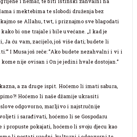
 grijehe i nemar, te biti istinski zahvalni na
olama i mektebima te slobodi druženja bez
Pokajmo se Allahu, twt, i priznajmo sve blagodati
ako bi one trajale i bile uvećane. „I kad je
 Ja ću vam, zacijelo, još više dati; budete li
i.’” I Musa još reče: ”Ako budete nezahvalni i vi i
o kome nije ovisan i On je jedini hvale dostojan.”
 kazna, a za druge ispit. Hoćemo li imati sabura,
upimo?! Hoćemo li naše džamije ukrasiti
love odgovorno, marljivo i najstručnije
 voljeti i sarađivati, hoćemo li se Gospodaru
he i propuste pokajati, hoćemo li svoju djecu kao
ćemo li postati uredni, kulturni i odgovorni te