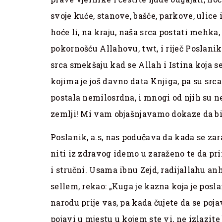
svoje kuće, stanove, bašče, parkove, ulice
hoće li, na kraju, naša srca postati mehka
pokornošću Allahovu, twt, i riječ Poslanika
srca smekšaju kad se Allah i Istina koja s
kojima je još davno data Knjiga, pa su src
postala nemilosrdna, i mnogi od njih su ne
zemlji! Mi vam objašnjavamo dokaze da bis
Poslanik, a.s, nas podučava da kada se za
niti iz zdravog idemo u zaraženo te da pri
i stručni. Usama ibnu Zejd, radijallahu anh
sellem, rekao: „Kuga je kazna koja je posl
narodu prije vas, pa kada čujete da se poj
pojavi u mjestu u kojem ste vi, ne izlazite bj