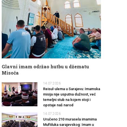
Glavni imam održao hutbu u džematu
Misoča
14.07.2026
Reisul-ulema u Sarajevu: Imamska
misija nije usputna dužnost, već
temeljni stub na kojem stoji i
opstaje naš narod
14.07.2026
Uručeno 210 murasela imamima
Muftiluka sarajevskog: Imam u