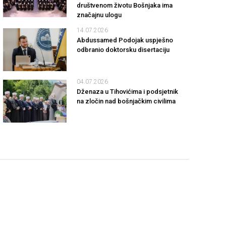
društvenom životu Bošnjaka ima
značajnu ulogu
14.07.2026
Abdussamed Podojak uspješno
odbranio doktorsku disertaciju
04.07.2026
Dženaza u Tihovićima i podsjetnik
na zločin nad bošnjačkim civilima