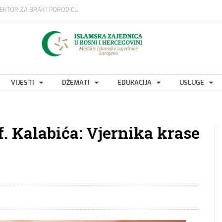
EKTOR ZA BRAK I PORODICU
VIJESTI
DŽEMATI
EDUKACIJA
USLUGE
. Kalabića: Vjernika krase