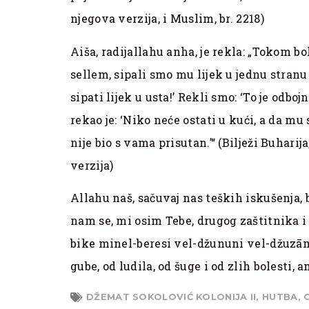
njegova verzija, i Muslim, br. 2218)
Aiša, radijallahu anha, je rekla: „Tokom b
sellem, sipali smo mu lijek u jednu stranu
sipati lijek u usta!’ Rekli smo: ‘To je odbo
rekao je: ‘Niko neće ostati u kući, a da mu 
nije bio s vama prisutan.’“ (Bilježi Buharija,
verzija)
Allahu naš, sačuvaj nas teških iskušenja,
nam se, mi osim Tebe, drugog zaštitnik
bike minel-beresi vel-džununi vel-džuzāmi
gube, od ludila, od šuge i od zlih bolesti
DŽEMAT SOKOLOVIĆ KOLONIJA II
,
HUTBA
,