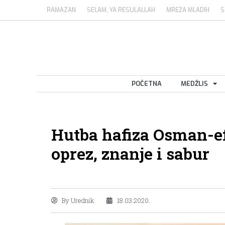
RAMAZAN
SELAM, YA RESULALLAH
MREŽA MLADIH
S
POČETNA
MEDŽLIS
Hutba hafiza Osman-ef
oprez, znanje i sabur
By
Urednik
18.03.2020.