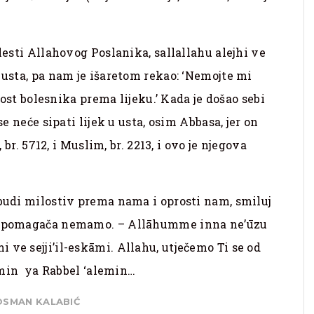
olesti Allahovog Poslanika, sallallahu alejhi ve
 usta, pa nam je išaretom rekao: ‘Nemojte mi
jnost bolesnika prema lijeku.’ Kada je došao sebi
se neće sipati lijek u usta, osim Abbasa, jer on
 br. 5712, i Muslim, br. 2213, i ovo je njegova
 budi milostiv prema nama i oprosti nam, smiluj
a i pomagača nemamo. – Allāhumme inna ne’ūzu
 ve sejji’il-eskāmi. Allahu, utječemo Ti se od
, amin ya Rabbel ‘alemin…
OSMAN KALABIĆ