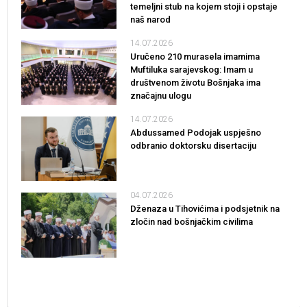
temeljni stub na kojem stoji i opstaje
naš narod
14.07.2026
Uručeno 210 murasela imamima
Muftiluka sarajevskog: Imam u
društvenom životu Bošnjaka ima
značajnu ulogu
14.07.2026
Abdussamed Podojak uspješno
odbranio doktorsku disertaciju
04.07.2026
Dženaza u Tihovićima i podsjetnik na
zločin nad bošnjačkim civilima