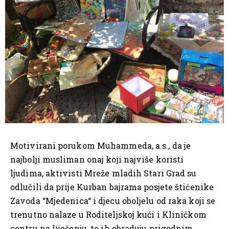
Motivirani porukom Muhammeda, a.s., da je
najbolji musliman onaj koji najviše koristi
ljudima, aktivisti Mreže mladih Stari Grad su
odlučili da prije Kurban bajrama posjete štićenike
Zavoda “Mjedenica“ i djecu oboljelu od raka koji se
trenutno nalaze u Roditeljskoj kući i Kliničkom
centru na liječenju, te ih obraduju prigodnim