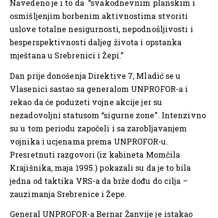
Navedeno je i to da “svakodnevnim planskim i
osmišljenjim borbenim aktivnostima stvoriti
uslove totalne nesigurnosti, nepodnošljivosti i
besperspektivnosti daljeg života i opstanka
mještana u Srebrenici i Žepi.”
Dan prije donošenja Direktive 7, Mladić se u
Vlasenici sastao sa generalom UNPROFOR-a i
rekao da će poduzeti vojne akcije jer su
nezadovoljni statusom “sigurne zone”. Intenzivno
su u tom periodu započeli i sa zarobljavanjem
vojnika i ucjenama prema UNPROFOR-u.
Presretnuti razgovori (iz kabineta Momčila
Krajišnika, maja 1995.) pokazali su da je to bila
jedna od taktika VRS-a da brže dođu do cilja –
zauzimanja Srebrenice i Žepe.
General UNPROFOR-a Bernar Žanvije je istakao