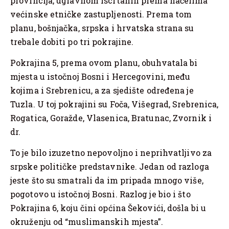
provincija, uglavnom iscrtanih prema načelima
većinske etničke zastupljenosti. Prema tom
planu, bošnjačka, srpska i hrvatska strana su
trebale dobiti po tri pokrajine.
Pokrajina 5, prema ovom planu, obuhvatala bi
mjesta u istočnoj Bosni i Hercegovini, među
kojima i Srebrenicu, a za sjedište određena je
Tuzla. U toj pokrajini su Foča, Višegrad, Srebrenica,
Rogatica, Goražde, Vlasenica, Bratunac, Zvornik i
dr.
To je bilo izuzetno nepovoljno i neprihvatljivo za
srpske političke predstavnike. Jedan od razloga
jeste što su smatrali da im pripada mnogo više,
pogotovo u istočnoj Bosni. Razlog je bio i što
Pokrajina 6, koju čini općina Šekovići, došla bi u
okruženju od “muslimanskih mjesta”.