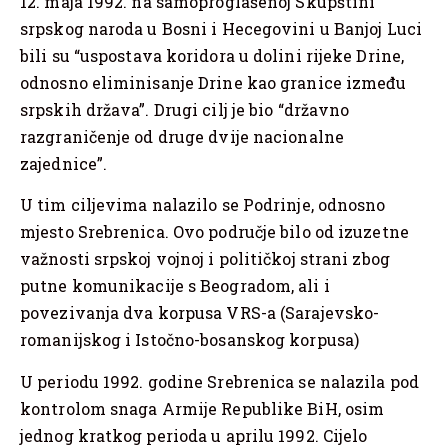
12. maja 1992. na samoproglašenoj Skupštini
srpskog naroda u Bosni i Hecegovini u Banjoj Luci
bili su “uspostava koridora u dolini rijeke Drine,
odnosno eliminisanje Drine kao granice između
srpskih država”. Drugi cilj je bio “državno
razgraničenje od druge dvije nacionalne
zajednice”.
U tim ciljevima nalazilo se Podrinje, odnosno
mjesto Srebrenica. Ovo područje bilo od izuzetne
važnosti srpskoj vojnoj i političkoj strani zbog
putne komunikacije s Beogradom, ali i
povezivanja dva korpusa VRS-a (Sarajevsko-
romanijskog i Istočno-bosanskog korpusa)
U periodu 1992. godine Srebrenica se nalazila pod
kontrolom snaga Armije Republike BiH, osim
jednog kratkog perioda u aprilu 1992. Cijelo