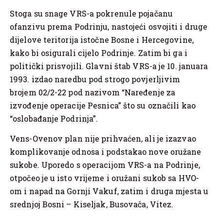
Stoga su snage VRS-a pokrenule pojačanu
ofanzivu prema Podrinju, nastojeći osvojiti i druge
dijelove teritorija istočne Bosne i Hercegovine,
kako bi osigurali cijelo Podrinje. Zatim bi ga i
politički prisvojili. Glavni štab VRS-a je 10. januara
1993. izdao naredbu pod strogo povjerljivim
brojem 02/2-22 pod nazivom “Naređenje za
izvođenje operacije Pesnica” što su označili kao
“oslobađanje Podrinja”.
Vens-Ovenov plan nije prihvaćen, ali je izazvao
komplikovanje odnosa i podstakao nove oružane
sukobe. Uporedo s operacijom VRS-a na Podrinje,
otpočeo je u isto vrijeme i oružani sukob sa HVO-
om i napad na Gornji Vakuf, zatim i druga mjesta u
srednjoj Bosni – Kiseljak, Busovača, Vitez.