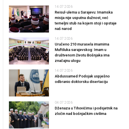
14.07.2026
Reisul-ulema u Sarajevu: Imamska
misija nije usputna dužnost, već
temeljni stub na kojem stoji i opstaje
naš narod
14.07.2026
Uručeno 210 murasela imamima
Muftiluka sarajevskog: Imam u
društvenom životu Bošnjaka ima
značajnu ulogu
14.07.2026
Abdussamed Podojak uspješno
odbranio doktorsku disertaciju
04.07.2026
Dženaza u Tihovićima i podsjetnik na
zločin nad bošnjačkim civilima