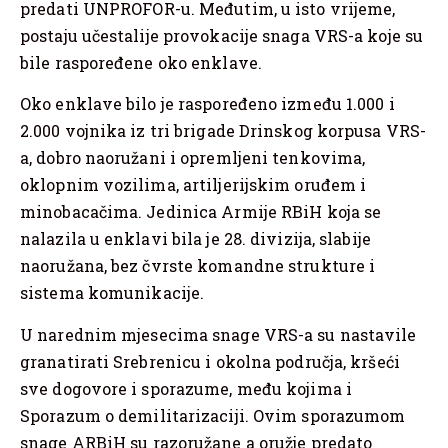
predati UNPROFOR-u. Međutim, u isto vrijeme,
postaju učestalije provokacije snaga VRS-a koje su
bile raspoređene oko enklave.
Oko enklave bilo je raspoređeno između 1.000 i
2.000 vojnika iz tri brigade Drinskog korpusa VRS-
a, dobro naoružani i opremljeni tenkovima,
oklopnim vozilima, artiljerijskim oruđem i
minobacačima. Jedinica Armije RBiH koja se
nalazila u enklavi bila je 28. divizija, slabije
naoružana, bez čvrste komandne strukture i
sistema komunikacije.
U narednim mjesecima snage VRS-a su nastavile
granatirati Srebrenicu i okolna područja, kršeći
sve dogovore i sporazume, među kojima i
Sporazum o demilitarizaciji. Ovim sporazumom
snage ARBiH su razoružane a oružje predato