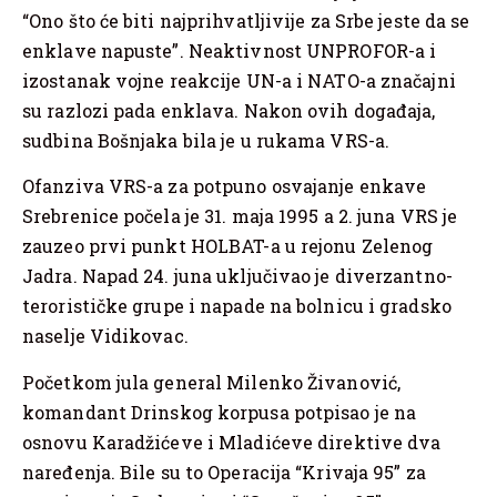
“Ono što će biti najprihvatljivije za Srbe jeste da se
enklave napuste”. Neaktivnost UNPROFOR-a i
izostanak vojne reakcije UN-a i NATO-a značajni
su razlozi pada enklava. Nakon ovih događaja,
sudbina Bošnjaka bila je u rukama VRS-a.
Ofanziva VRS-a za potpuno osvajanje enkave
Srebrenice počela je 31. maja 1995 a 2. juna VRS je
zauzeo prvi punkt HOLBAT-a u rejonu Zelenog
Jadra. Napad 24. juna uključivao je diverzantno-
terorističke grupe i napade na bolnicu i gradsko
naselje Vidikovac.
Početkom jula general Milenko Živanović,
komandant Drinskog korpusa potpisao je na
osnovu Karadžićeve i Mladićeve direktive dva
naređenja. Bile su to Operacija “Krivaja 95” za