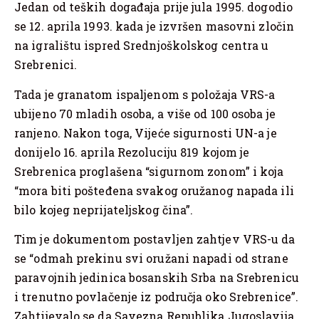
Jedan od teških događaja prije jula 1995. dogodio
se 12. aprila 1993. kada je izvršen masovni zločin
na igralištu ispred Srednjoškolskog centra u
Srebrenici.
Tada je granatom ispaljenom s položaja VRS-a
ubijeno 70 mladih osoba, a više od 100 osoba je
ranjeno. Nakon toga, Vijeće sigurnosti UN-a je
donijelo 16. aprila Rezoluciju 819 kojom je
Srebrenica proglašena “sigurnom zonom” i koja
“mora biti pošteđena svakog oružanog napada ili
bilo kojeg neprijateljskog čina”.
Tim je dokumentom postavljen zahtjev VRS-u da
se “odmah prekinu svi oružani napadi od strane
paravojnih jedinica bosanskih Srba na Srebrenicu
i trenutno povlačenje iz područja oko Srebrenice”.
Zahtijevalo se da Savezna Republika Jugoslavija