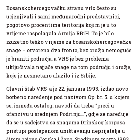
Bosanskohercegovačku stranu vrlo često su
ucjenjivali i sami međunarodni predstavnici,
pogotovo procentima teritorija kojim je u to
vrijeme raspolagala Armija RBiH. To je bilo
izuzetno teško vrijeme za bosanskohercegovačke
snage – otvorena dva fronta, bez oružja nemoguće
je braniti područja, a VRS je bez problema
uključivala najjače snage na tom području i oružje,
koje je nesmetano ulazilo i iz Srbije.
Glavni štab VRS-a je 22. januara 1993. izdao novo
borbeno naređenje pod nazivom Op. br. 5. u kojem
se, između ostalog, navodi da treba “preći u
ofanzivu u srednjem Podrinju…”, gdje se naređuje
da se u sadejstvu sa snagama Drinskog korpusa
pristupi postepenom uništavanju neprijatelja u
širem rejonu Cerska i Žepa. Sredinom marta 1993.