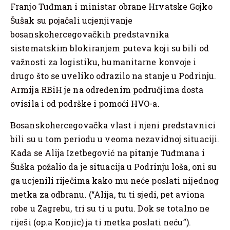
Franjo Tuđman i ministar obrane Hrvatske Gojko
Šušak su pojačali ucjenjivanje
bosanskohercegovačkih predstavnika
sistematskim blokiranjem puteva koji su bili od
važnosti za logistiku, humanitarne konvoje i
drugo što se uveliko odrazilo na stanje u Podrinju.
Armija RBiH je na određenim područjima dosta
ovisila i od podrške i pomoći HVO-a.
Bosanskohercegovačka vlast i njeni predstavnici
bili su u tom periodu u veoma nezavidnoj situaciji.
Kada se Alija Izetbegović na pitanje Tuđmana i
Šuška požalio da je situacija u Podrinju loša, oni su
ga ucjenili riječima kako mu neće poslati nijednog
metka za odbranu. (“Alija, tu ti sjedi, pet aviona
robe u Zagrebu, tri su ti u putu. Dok se totalno ne
riješi (op.a Konjic) ja ti metka poslati neću”).