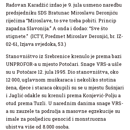
Radovan Karadžić izdao je 9. jula usmeno naredbu
predsjedniku SDS Bratunac Miroslavu Deronjiću
riječima “Miroslave, to sve treba pobiti. Princip
zapadna Slavonija.” A onda i dodao: “Sve što
stignete.” (ICTY, Predmet Miroslav Deronjić, br. IZ-
02-61, Izjava svjedoka, 53.)
Stanovništvo iz Srebrenice krenulo je prema bazi
UNPROFOR-a u mjesto Potočari. Snage VRS-a ušle
su u Potočare 12. jula 1995. Dio stanovništva, oko
12 000, uglavnom muškaraca i nekoliko stotina
žena, djece i staraca okupili su se u mjestu Šušnjari
i Jaglić odakle su krenuli prema Konjević-Polju a
otud prema Tuzli. U narednim danima snage VRS-
a su zauzele ta područja a masovne egzekucije su
imale za posljedicu genocid i monstruozna
ubistva više od 8.000 osoba.