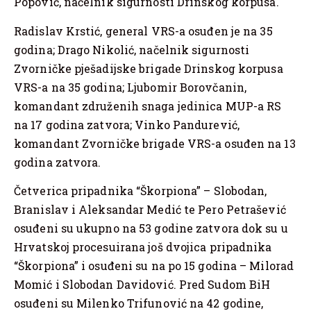
Popović, načelnik sigurnosti Drinskog korpusa.
Radislav Krstić, general VRS-a osuđen je na 35
godina; Drago Nikolić, načelnik sigurnosti
Zvorničke pješadijske brigade Drinskog korpusa
VRS-a na 35 godina; Ljubomir Borovčanin,
komandant združenih snaga jedinica MUP-a RS
na 17 godina zatvora; Vinko Pandurević,
komandant Zvorničke brigade VRS-a osuđen na 13
godina zatvora.
Četverica pripadnika “Škorpiona” – Slobodan,
Branislav i Aleksandar Medić te Pero Petrašević
osuđeni su ukupno na 53 godine zatvora dok su u
Hrvatskoj procesuirana još dvojica pripadnika
“Škorpiona” i osuđeni su na po 15 godina – Milorad
Momić i Slobodan Davidović. Pred Sudom BiH
osuđeni su Milenko Trifunović na 42 godine,