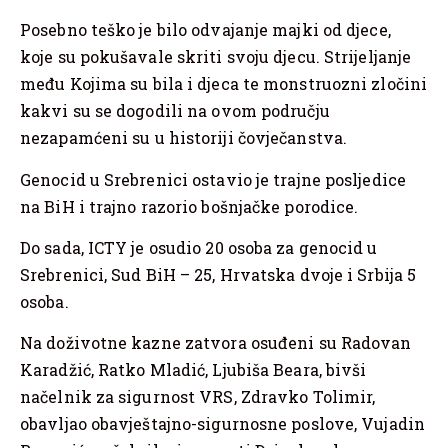
Posebno teško je bilo odvajanje majki od djece,
koje su pokušavale skriti svoju djecu. Strijeljanje
među Kojima su bila i djeca te monstruozni zločini
kakvi su se dogodili na ovom području
nezapamćeni su u historiji čovječanstva.
Genocid u Srebrenici ostavio je trajne posljedice
na BiH i trajno razorio bošnjačke porodice.
Do sada, ICTY je osudio 20 osoba za genocid u
Srebrenici, Sud BiH – 25, Hrvatska dvoje i Srbija 5
osoba.
Na doživotne kazne zatvora osuđeni su Radovan
Karadžić, Ratko Mladić, Ljubiša Beara, bivši
načelnik za sigurnost VRS, Zdravko Tolimir,
obavljao obavještajno-sigurnosne poslove, Vujadin