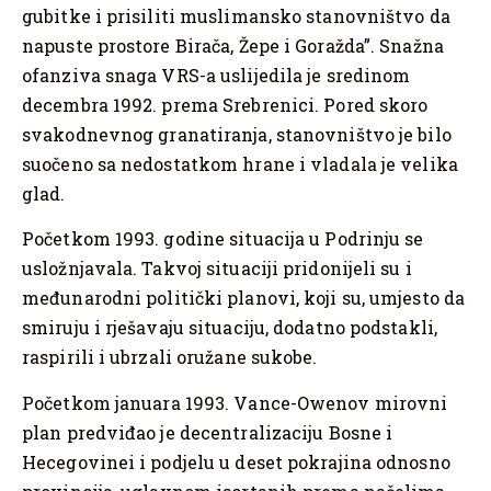
gubitke i prisiliti muslimansko stanovništvo da
napuste prostore Birača, Žepe i Goražda”. Snažna
ofanziva snaga VRS-a uslijedila je sredinom
decembra 1992. prema Srebrenici. Pored skoro
svakodnevnog granatiranja, stanovništvo je bilo
suočeno sa nedostatkom hrane i vladala je velika
glad.
Početkom 1993. godine situacija u Podrinju se
usložnjavala. Takvoj situaciji pridonijeli su i
međunarodni politički planovi, koji su, umjesto da
smiruju i rješavaju situaciju, dodatno podstakli,
raspirili i ubrzali oružane sukobe.
Početkom januara 1993. Vance-Owenov mirovni
plan predviđao je decentralizaciju Bosne i
Hecegovinei i podjelu u deset pokrajina odnosno