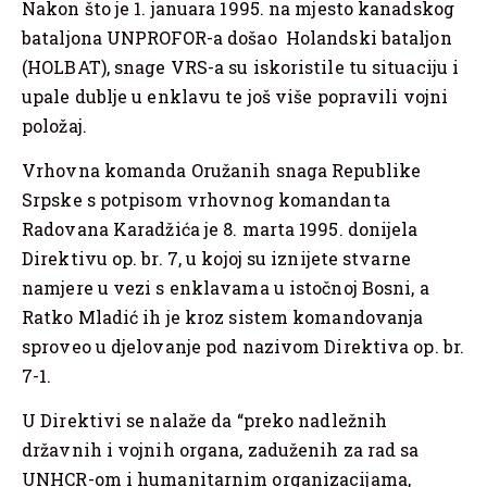
Nakon što je 1. januara 1995. na mjesto kanadskog
bataljona UNPROFOR-a došao Holandski bataljon
(HOLBAT), snage VRS-a su iskoristile tu situaciju i
upale dublje u enklavu te još više popravili vojni
položaj.
Vrhovna komanda Oružanih snaga Republike
Srpske s potpisom vrhovnog komandanta
Radovana Karadžića je 8. marta 1995. donijela
Direktivu op. br. 7, u kojoj su iznijete stvarne
namjere u vezi s enklavama u istočnoj Bosni, a
Ratko Mladić ih je kroz sistem komandovanja
sproveo u djelovanje pod nazivom Direktiva op. br.
7-1.
U Direktivi se nalaže da “preko nadležnih
državnih i vojnih organa, zaduženih za rad sa
UNHCR-om i humanitarnim organizacijama,