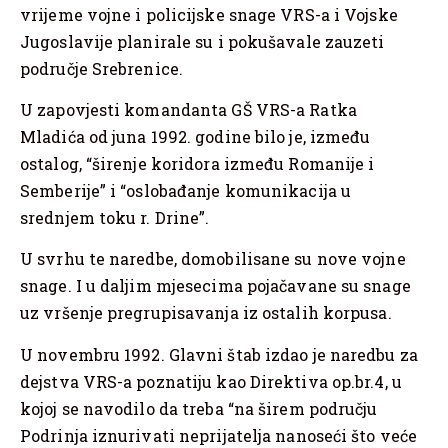
vrijeme vojne i policijske snage VRS-a i Vojske
Jugoslavije planirale su i pokušavale zauzeti
područje Srebrenice.
U zapovjesti komandanta GŠ VRS-a Ratka
Mladića od juna 1992. godine bilo je, između
ostalog, “širenje koridora između Romanije i
Semberije” i “oslobađanje komunikacija u
srednjem toku r. Drine”.
U svrhu te naredbe, domobilisane su nove vojne
snage. I u daljim mjesecima pojačavane su snage
uz vršenje pregrupisavanja iz ostalih korpusa.
U novembru 1992. Glavni štab izdao je naredbu za
dejstva VRS-a poznatiju kao Direktiva op.br.4, u
kojoj se navodilo da treba “na širem području
Podrinja iznurivati neprijatelja nanoseći što veće