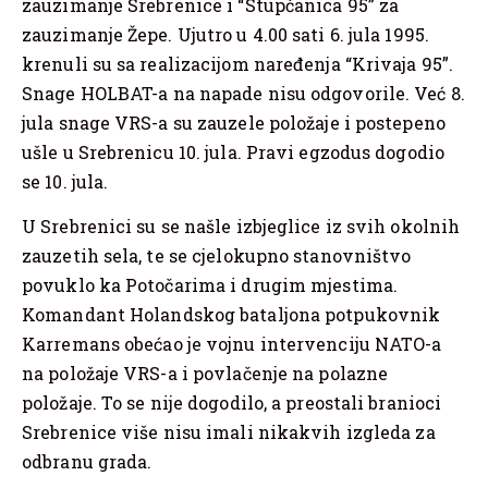
zauzimanje Srebrenice i “Stupčanica 95” za
zauzimanje Žepe. Ujutro u 4.00 sati 6. jula 1995.
krenuli su sa realizacijom naređenja “Krivaja 95”.
Snage HOLBAT-a na napade nisu odgovorile. Već 8.
jula snage VRS-a su zauzele položaje i postepeno
ušle u Srebrenicu 10. jula. Pravi egzodus dogodio
se 10. jula.
U Srebrenici su se našle izbjeglice iz svih okolnih
zauzetih sela, te se cjelokupno stanovništvo
povuklo ka Potočarima i drugim mjestima.
Komandant Holandskog bataljona potpukovnik
Karremans obećao je vojnu intervenciju NATO-a
na položaje VRS-a i povlačenje na polazne
položaje. To se nije dogodilo, a preostali branioci
Srebrenice više nisu imali nikakvih izgleda za
odbranu grada.