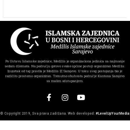
Po Ustavu Islamske zajednice, Medžlis je organizaciona jedinica sa najmanje
sedam džemata. Na području gotovo svake općine postoji organiziran Medžlis.
Izuzetak od tog pravila je Medžlis IZ Sarajevo. U toku svog postojanja bio je
različito prostorno organiziran. Trenutno obuhvata područje Kantona Sarajevo
sa malim odstupanjem.
© Copyright 2019, Sva prava zadržana. Web developed:
#LevelUpYourMedia