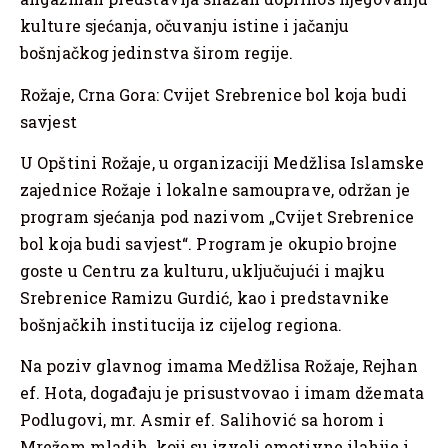
kulture sjećanja, očuvanju istine i jačanju
bošnjačkog jedinstva širom regije.
Rožaje, Crna Gora: Cvijet Srebrenice bol koja budi
savjest
U Opštini Rožaje, u organizaciji Medžlisa Islamske
zajednice Rožaje i lokalne samouprave, održan je
program sjećanja pod nazivom „Cvijet Srebrenice
bol koja budi savjest“. Program je okupio brojne
goste u Centru za kulturu, uključujući i majku
Srebrenice Ramizu Gurdić, kao i predstavnike
bošnjačkih institucija iz cijelog regiona.
Na poziv glavnog imama Medžlisa Rožaje, Rejhan
ef. Hota, događaju je prisustvovao i imam džemata
Podlugovi, mr. Asmir ef. Salihović sa horom i
Mrežom mladih, koji su izveli emotivne ilahije i