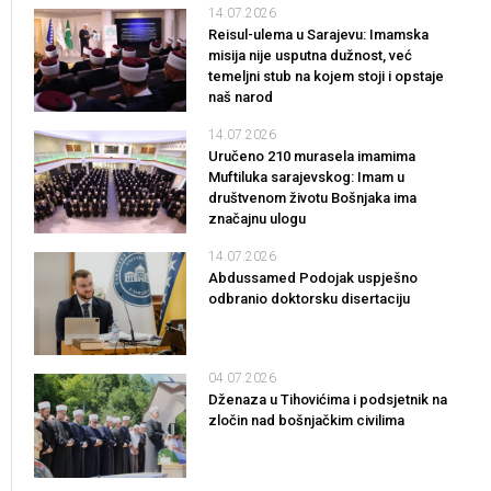
14.07.2026
Reisul-ulema u Sarajevu: Imamska
misija nije usputna dužnost, već
temeljni stub na kojem stoji i opstaje
naš narod
14.07.2026
Uručeno 210 murasela imamima
Muftiluka sarajevskog: Imam u
društvenom životu Bošnjaka ima
značajnu ulogu
14.07.2026
Abdussamed Podojak uspješno
odbranio doktorsku disertaciju
04.07.2026
Dženaza u Tihovićima i podsjetnik na
zločin nad bošnjačkim civilima