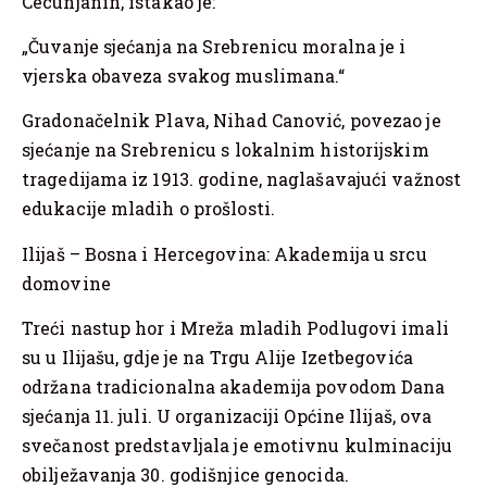
Cecunjanin, istakao je:
„Čuvanje sjećanja na Srebrenicu moralna je i
vjerska obaveza svakog muslimana.“
Gradonačelnik Plava, Nihad Canović, povezao je
sjećanje na Srebrenicu s lokalnim historijskim
tragedijama iz 1913. godine, naglašavajući važnost
edukacije mladih o prošlosti.
Ilijaš – Bosna i Hercegovina: Akademija u srcu
domovine
Treći nastup hor i Mreža mladih Podlugovi imali
su u Ilijašu, gdje je na Trgu Alije Izetbegovića
održana tradicionalna akademija povodom Dana
sjećanja 11. juli. U organizaciji Općine Ilijaš, ova
svečanost predstavljala je emotivnu kulminaciju
obilježavanja 30. godišnjice genocida.