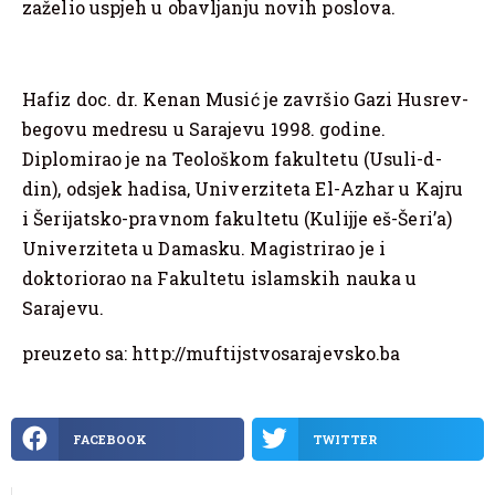
zaželio uspjeh u obavljanju novih poslova.
Hafiz doc. dr. Kenan Musić je završio Gazi Husrev-
begovu medresu u Sarajevu 1998. godine.
Diplomirao je na Teološkom fakultetu (Usuli-d-
din), odsjek hadisa, Univerziteta El-Azhar u Kajru
i Šerijatsko-pravnom fakultetu (Kulijje eš-Šeri’a)
Univerziteta u Damasku. Magistrirao je i
doktoriorao na Fakultetu islamskih nauka u
Sarajevu.
preuzeto sa: http://muftijstvosarajevsko.ba
FACEBOOK
TWITTER