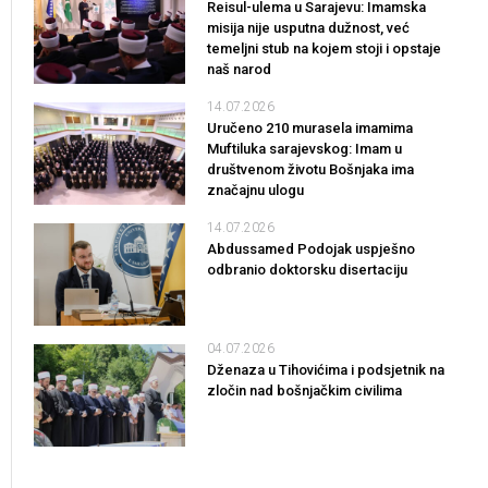
Reisul-ulema u Sarajevu: Imamska
misija nije usputna dužnost, već
temeljni stub na kojem stoji i opstaje
naš narod
14.07.2026
Uručeno 210 murasela imamima
Muftiluka sarajevskog: Imam u
društvenom životu Bošnjaka ima
značajnu ulogu
14.07.2026
Abdussamed Podojak uspješno
odbranio doktorsku disertaciju
04.07.2026
Dženaza u Tihovićima i podsjetnik na
zločin nad bošnjačkim civilima