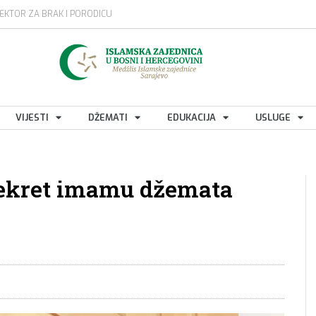
EKTOR ZA BRAK I PORODICU
VIJESTI
DŽEMATI
EDUKACIJA
USLUGE
dekret imamu džemata