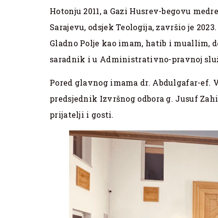
Hotonju 2011, a Gazi Husrev-begovu medre
Sarajevu, odsjek Teologija, završio je 202
Gladno Polje kao imam, hatib i muallim, do
saradnik i u Administrativno-pravnoj slu
Pored glavnog imama dr. Abdulgafar-ef. Vel
predsjednik Izvršnog odbora g. Jusuf Zah
prijatelji i gosti.