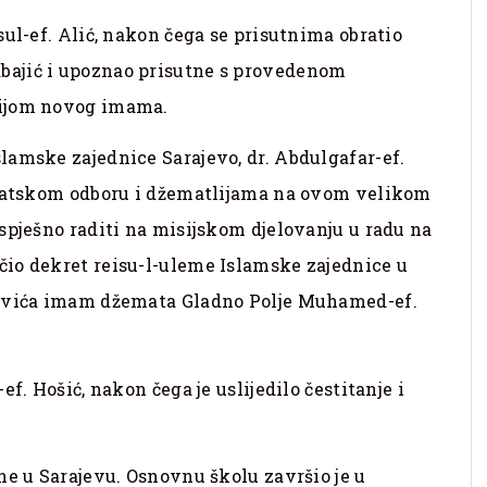
ul-ef. Alić, nakon čega se prisutnima obratio
ajić i upoznao prisutne s provedenom
fijom novog imama.
lamske zajednice Sarajevo, dr. Abdulgafar-ef.
ematskom odboru i džematlijama na ovom velikom
spješno raditi na misijskom djelovanju u radu na
io dekret reisu-l-uleme Islamske zajednice u
zovića imam džemata Gladno Polje Muhamed-ef.
f. Hošić, nakon čega je uslijedilo čestitanje i
ne u Sarajevu. Osnovnu školu završio je u