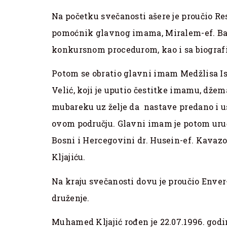
Na početku svečanosti ašere je proučio Res
pomoćnik glavnog imama, Miralem-ef. Bab
konkursnom procedurom, kao i sa biogra
Potom se obratio glavni imam Medžlisa Is
Velić, koji je uputio čestitke imamu, dž
mubareku uz želje da nastave predano i u
ovom području. Glavni imam je potom uruč
Bosni i Hercegovini dr. Husein-ef. Kava
Kljajiću.
Na kraju svečanosti dovu je proučio Enver-e
druženje.
Muhamed Kljajić rođen je 22.07.1996. godi