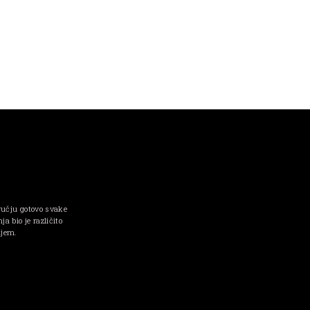
ručju gotovo svake
a bio je različito
njem.