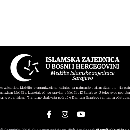
e zajednice, Medžlis je organizaciona jedinica sa najmanje sedam džemata. Na pod
ganiziran Medžlis. Izuzetak od tog pravila je Medžlis IZ Sarajevo. U toku svog postojanj
torno organiziran. Trenutno obuhvata područje Kantona Sarajevo sa malim odstupa