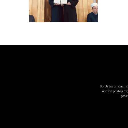
Po Ustavu Islamsk
općine postoji or
pros