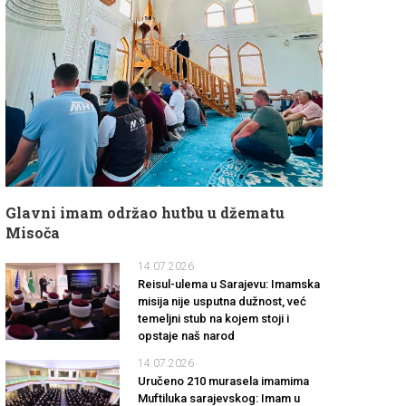
Glavni imam održao hutbu u džematu
Misoča
14.07.2026
Reisul-ulema u Sarajevu: Imamska
misija nije usputna dužnost, već
temeljni stub na kojem stoji i
opstaje naš narod
14.07.2026
Uručeno 210 murasela imamima
Muftiluka sarajevskog: Imam u