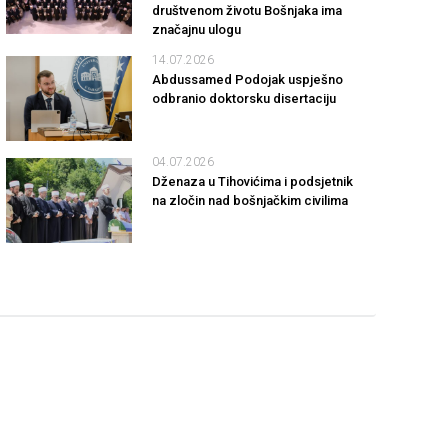
društvenom životu Bošnjaka ima
značajnu ulogu
14.07.2026
Abdussamed Podojak uspješno
odbranio doktorsku disertaciju
04.07.2026
Dženaza u Tihovićima i podsjetnik
na zločin nad bošnjačkim civilima