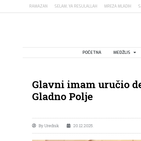
RAMAZAN
SELAM, YA RESULALLAH
MREŽA MLADIH
S
POČETNA
MEDŽLIS
Glavni imam uručio 
Gladno Polje
By
Urednik
20.12.2025.