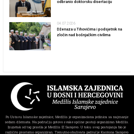
odbranio doktorsku disertaciju
04.07.2026
Dženaza u Tihovićima i podsjetnik na
zločin nad bošnjačkim civilima
Po Ustavu Islamske zajednice, Medžlis je organizaciona jedinica sa najmanje
sedam džemata. Na području gotovo svake općine postoji organiziran Medžlis.
Izuzetak od tog pravila je Medžlis IZ Sarajevo. U toku svog postojanja bio je
različito prostorno organiziran. Trenutno obuhvata područje Kantona Sarajevo