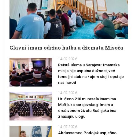
Glavni imam održao hutbu u džematu Misoča
14.07.2026
Reisul-ulema u Sarajevu: Imamska
misija nije usputna dužnost, već
temeljni stub na kojem stoji i opstaje
naš narod
14.07.2026
Uručeno 210 murasela imamima
Muftiluka sarajevskog: Imam u
društvenom životu Bošnjaka ima
značajnu ulogu
14.07.2026
Abdussamed Podojak uspješno