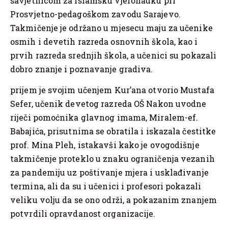
savjetnicom za Islamsku vjeronauku pri
Prosvjetno-pedagoškom zavodu Sarajevo.
Takmičenje je održano u mjesecu maju za učenike
osmih i devetih razreda osnovnih škola, kao i
prvih razreda srednjih škola, a učenici su pokazali
dobro znanje i poznavanje gradiva.
prijem je svojim učenjem Kur’ana otvorio Mustafa
Sefer, učenik devetog razreda OŠ Nakon uvodne
riječi pomoćnika glavnog imama, Miralem-ef.
Babajića, prisutnima se obratila i iskazala čestitke
prof. Mina Pleh, istakavši kako je ovogodišnje
takmičenje proteklo u znaku ograničenja vezanih
za pandemiju uz poštivanje mjera i usklađivanje
termina, ali da su i učenici i profesori pokazali
veliku volju da se ono održi, a pokazanim znanjem
potvrdili opravdanost organizacije.