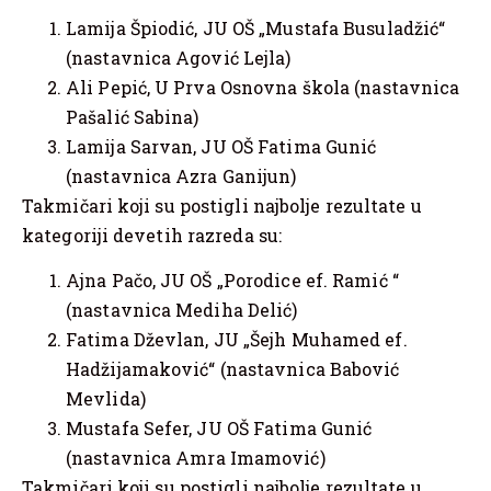
Lamija Špiodić, JU OŠ „Mustafa Busuladžić“
(nastavnica Agović Lejla)
Ali Pepić, U Prva Osnovna škola (nastavnica
Pašalić Sabina)
Lamija Sarvan, JU OŠ Fatima Gunić
(nastavnica Azra Ganijun)
Takmičari koji su postigli najbolje rezultate u
kategoriji devetih razreda su:
Ajna Pačo, JU OŠ „Porodice ef. Ramić “
(nastavnica Mediha Delić)
Fatima Dževlan, JU „Šejh Muhamed ef.
Hadžijamaković“ (nastavnica Babović
Mevlida)
Mustafa Sefer, JU OŠ Fatima Gunić
(nastavnica Amra Imamović)
Takmičari koji su postigli najbolje rezultate u