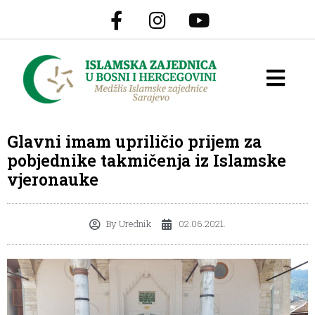
Glavni imam upriličio prijem za
pobjednike takmičenja iz Islamske
vjeronauke
By
Urednik
02.06.2021.