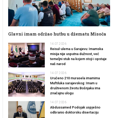
Glavni imam održao hutbu u džematu Misoča
14.07.2026
Reisul-ulema u Sarajevu: Imamska
misija nije usputna dužnost, već
temeljni stub na kojem stoji i opstaje
naš narod
14.07.2026
Uručeno 210 murasela imamima
Muftiluka sarajevskog: Imam u
društvenom životu Bošnjaka ima
značajnu ulogu
14.07.2026
Abdussamed Podojak uspješno
odbranio doktorsku disertaciju