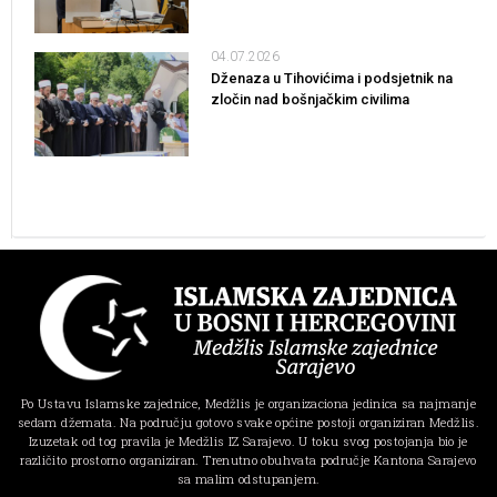
04.07.2026
Dženaza u Tihovićima i podsjetnik na
zločin nad bošnjačkim civilima
Po Ustavu Islamske zajednice, Medžlis je organizaciona jedinica sa najmanje
sedam džemata. Na području gotovo svake općine postoji organiziran Medžlis.
Izuzetak od tog pravila je Medžlis IZ Sarajevo. U toku svog postojanja bio je
različito prostorno organiziran. Trenutno obuhvata područje Kantona Sarajevo
sa malim odstupanjem.