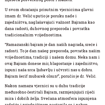
U svom obraćanju prisutnim vjernicima glavni
imam dr. Velić uputio je poruku nade i
zajedništva, naglašavajući važnost Bajrama kao
dana radosti, duhovnog preporoda i povratka
tradicionalnim vrijednostima.
“Ramazanski bajram je dan naših nagrada, sreće i
radosti. To je dan našeg preporoda, povratka našim
vrijednostima, tradiciji i našem domu. Neka nam i
ovaj Bajram donese mir, blagostanje i zajedništvo,
ispuni naša srca ljubavlju i učvrsti nas u dobru.
Bajram šerif mubarek olsun!”, poručio je dr. Velić.
Nakon namaza vjernici su u duhu tradicije
međusobno čestitali Bajram, razmjenjujući riječi
mira i dobrih želja. Svečana atmosfera ispunjena
radošću i zajedništvom nastavila se i nakon