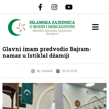
Glavni imam predvodio Bajram-
namaz u Istiklal džamiji
By
Urednik
31.03.2025.