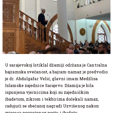
U sarajevskoj Istiklal džamiji održana je Cantralna
bajramska svečanost, a bajram-namaz je predvodio
je dr. Abdulgafar Velić, glavni imam Medžlisa
Islamske zajednice Sarajevo. Džamija je bila
ispunjena vjernicima koji su zajedničkim
ibadetom, zikrom i tekbirima dočekali namaz,
radujući se obećanoj nagradi Uzvišenog nakon
mjeseca posvećenog postu i ibadetu.