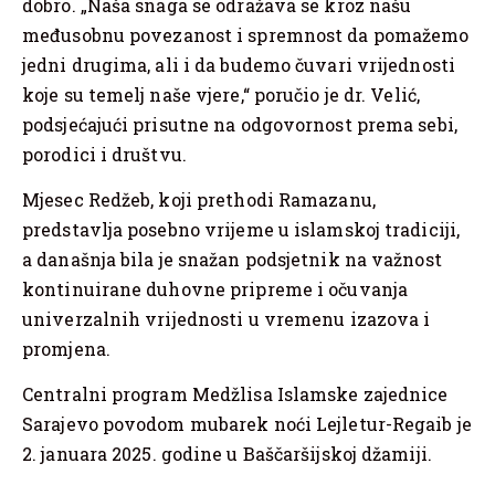
dobro. „Naša snaga se odražava se kroz našu
međusobnu povezanost i spremnost da pomažemo
jedni drugima, ali i da budemo čuvari vrijednosti
koje su temelj naše vjere,“ poručio je dr. Velić,
podsjećajući prisutne na odgovornost prema sebi,
porodici i društvu.
Mjesec Redžeb, koji prethodi Ramazanu,
predstavlja posebno vrijeme u islamskoj tradiciji,
a današnja bila je snažan podsjetnik na važnost
kontinuirane duhovne pripreme i očuvanja
univerzalnih vrijednosti u vremenu izazova i
promjena.
Centralni program Medžlisa Islamske zajednice
Sarajevo povodom mubarek noći Lejletur-Regaib je
2. januara 2025. godine u Baščaršijskoj džamiji.