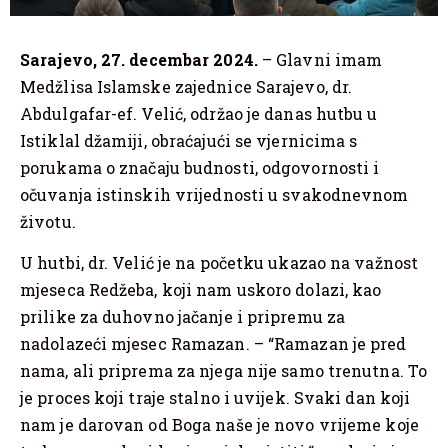
Sarajevo, 27. decembar 2024.
– Glavni imam
Medžlisa Islamske zajednice Sarajevo, dr.
Abdulgafar-ef. Velić, održao je danas hutbu u
Istiklal džamiji, obraćajući se vjernicima s
porukama o značaju budnosti, odgovornosti i
očuvanja istinskih vrijednosti u svakodnevnom
životu.
U hutbi, dr. Velić je na početku ukazao na važnost
mjeseca Redžeba, koji nam uskoro dolazi, kao
prilike za duhovno jačanje i pripremu za
nadolazeći mjesec Ramazan. – “Ramazan je pred
nama, ali priprema za njega nije samo trenutna. To
je proces koji traje stalno i uvijek. Svaki dan koji
nam je darovan od Boga naše je novo vrijeme koje