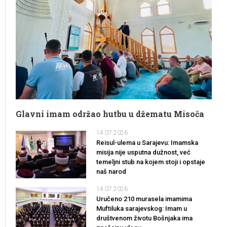
Glavni imam održao hutbu u džematu Misoča
14.07.2026
Reisul-ulema u Sarajevu: Imamska
misija nije usputna dužnost, već
temeljni stub na kojem stoji i opstaje
naš narod
14.07.2026
Uručeno 210 murasela imamima
Muftiluka sarajevskog: Imam u
društvenom životu Bošnjaka ima