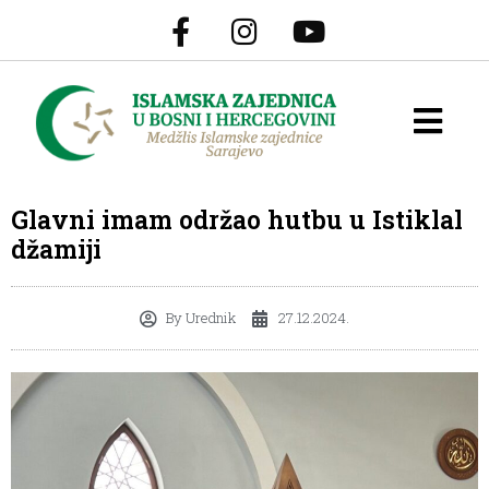
Glavni imam održao hutbu u Istiklal
džamiji
By
Urednik
27.12.2024.