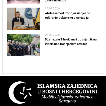
značajnu ulogu
14.07.2026
Abdussamed Podojak uspješno
odbranio doktorsku disertaciju
04.07.2026
Dženaza u Tihovićima i podsjetnik na
zločin nad bošnjačkim civilima