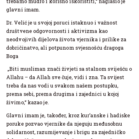
trebamo mudro i korisno iskoristiti,“ naglasio je
glavni imam.
Dr. Velić je u svojoj poruci istaknuo i važnost
društvene odgovornosti i aktivizma kao
neodvojivih dijelova života vjernika i prilike za
dobričinatvo, ali potpunom svjesnošću dragoga
Boga
„Biti musliman znači živjeti sa stalnom sviješću o
Allahu – da Allah sve čuje, vidi i zna. Ta svijest
treba da nas vodi u svakom našem postupku,
prema sebi, prema drugima i zajednici u kojoj
živimo,“ kazao je.
Glavni imam je, također, kroz kur’anske i hadiske
poruke pozvao vjernike da njeguju međusobnu
solidarnost, razumijevanje i brigu za zajedničko