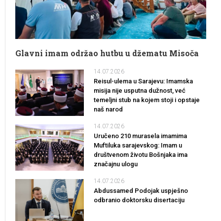
Glavni imam održao hutbu u džematu Misoča
14.07.2026
Reisul-ulema u Sarajevu: Imamska
misija nije usputna dužnost, već
temeljni stub na kojem stoji i opstaje
naš narod
14.07.2026
Uručeno 210 murasela imamima
Muftiluka sarajevskog: Imam u
društvenom životu Bošnjaka ima
značajnu ulogu
14.07.2026
Abdussamed Podojak uspješno
odbranio doktorsku disertaciju