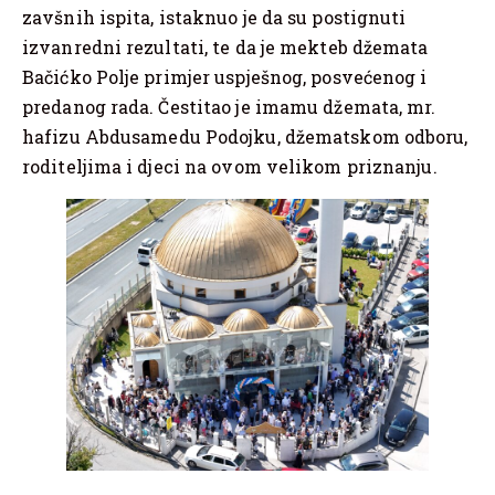
zavšnih ispita, istaknuo je da su postignuti
izvanredni rezultati, te da je mekteb džemata
Bačićko Polje primjer uspješnog, posvećenog i
predanog rada. Čestitao je imamu džemata, mr.
hafizu Abdusamedu Podojku, džematskom odboru,
roditeljima i djeci na ovom velikom priznanju.