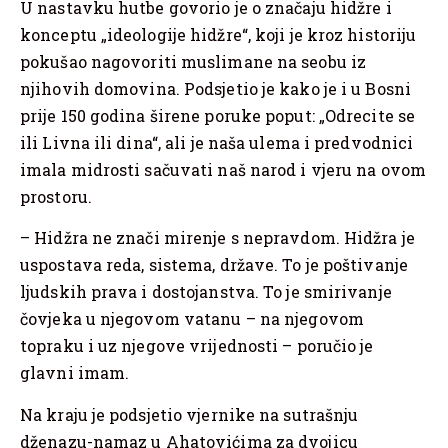
U nastavku hutbe govorio je o značaju hidžre i
konceptu „ideologije hidžre“, koji je kroz historiju
pokušao nagovoriti muslimane na seobu iz
njihovih domovina. Podsjetio je kako je i u Bosni
prije 150 godina širene poruke poput: „Odrecite se
ili Livna ili dina“, ali je naša ulema i predvodnici
imala midrosti sačuvati naš narod i vjeru na ovom
prostoru.
– Hidžra ne znači mirenje s nepravdom. Hidžra je
uspostava reda, sistema, države. To je poštivanje
ljudskih prava i dostojanstva. To je smirivanje
čovjeka u njegovom vatanu – na njegovom
topraku i uz njegove vrijednosti – poručio je
glavni imam.
Na kraju je podsjetio vjernike na sutrašnju
dženazu-namaz u Ahatovićima za dvojicu