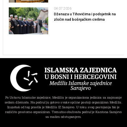
04.07.2026
Dženaza u Tihovićima i podsjetnik na
zločin nad bošnjačkim civilima
Po Ustavu Islamske zajednice, Medžlis je organizaciona jedinica sa najmanje
sedam džemata. Na području gotovo svake općine postoji organiziran Medžlis.
Izuzetak od tog pravila je Medžlis IZ Sarajevo. U toku svog postojanja bio je
različito prostorno organiziran. Trenutno obuhvata područje Kantona Sarajevo
sa malim odstupanjem.