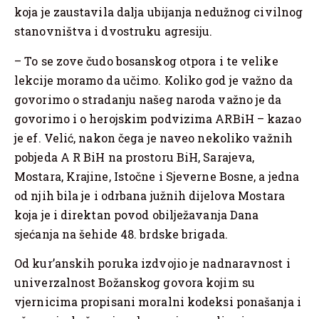
koja je zaustavila dalja ubijanja nedužnog civilnog
stanovništva i dvostruku agresiju.
– To se zove čudo bosanskog otpora i te velike
lekcije moramo da učimo. Koliko god je važno da
govorimo o stradanju našeg naroda važno je da
govorimo i o herojskim podvizima ARBiH – kazao
je ef. Velić, nakon čega je naveo nekoliko važnih
pobjeda A R BiH na prostoru BiH, Sarajeva,
Mostara, Krajine, Istočne i Sjeverne Bosne, a jedna
od njih bila je i odrbana južnih dijelova Mostara
koja je i direktan povod obilježavanja Dana
sjećanja na šehide 48. brdske brigada.
Od kur’anskih poruka izdvojio je nadnaravnost i
univerzalnost Božanskog govora kojim su
vjernicima propisani moralni kodeksi ponašanja i