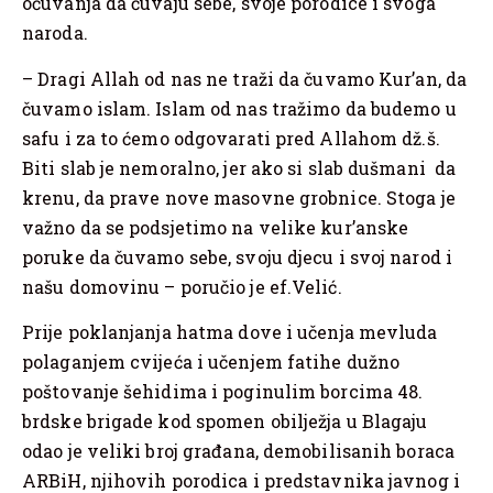
očuvanja da čuvaju sebe, svoje porodice i svoga
naroda.
– Dragi Allah od nas ne traži da čuvamo Kur’an, da
čuvamo islam. Islam od nas tražimo da budemo u
safu i za to ćemo odgovarati pred Allahom dž.š.
Biti slab je nemoralno, jer ako si slab dušmani da
krenu, da prave nove masovne grobnice. Stoga je
važno da se podsjetimo na velike kur’anske
poruke da čuvamo sebe, svoju djecu i svoj narod i
našu domovinu – poručio je ef.Velić.
Prije poklanjanja hatma dove i učenja mevluda
polaganjem cvijeća i učenjem fatihe dužno
poštovanje šehidima i poginulim borcima 48.
brdske brigade kod spomen obilježja u Blagaju
odao je veliki broj građana, demobilisanih boraca
ARBiH, njihovih porodica i predstavnika javnog i