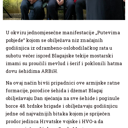
U okviru jednomjesečne manifestacije „Putevima
pobjede“ kojom se obilježava niz značajnih
godišnjica iz odrambeno-oslobodilačkog rata u
subotu večer ispred Blagajske tekije mostarski
imami su proučili mevlud i šerif i poklonili hatma
dovu šehidima ARBiH.
Na ovaj način bivši pripadnici ove armijske ratne
formacije, porodice šehida i džemat Blagaj
obilježavaju Dan sjećanja na sve šehide i poginule
borce 48. brdske brigade i obilježavaju godišnjicu
jedne od najvažnijih bitaka kojom je spriječen
prodor jedinca Hrvatske vojske i HVO-a da