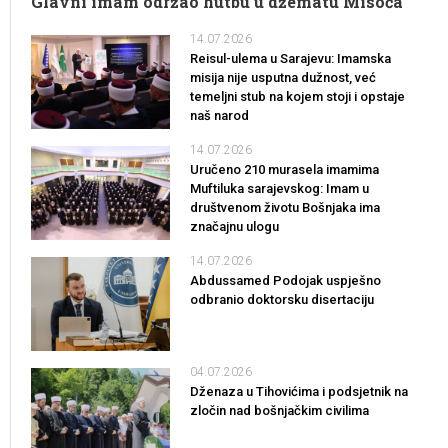
Glavni imam održao hutbu u džematu Misoča
14.07.2026
Reisul-ulema u Sarajevu: Imamska
misija nije usputna dužnost, već
temeljni stub na kojem stoji i opstaje
naš narod
14.07.2026
Uručeno 210 murasela imamima
Muftiluka sarajevskog: Imam u
društvenom životu Bošnjaka ima
značajnu ulogu
14.07.2026
Abdussamed Podojak uspješno
odbranio doktorsku disertaciju
04.07.2026
Dženaza u Tihovićima i podsjetnik na
zločin nad bošnjačkim civilima