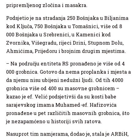
pripremljenog zločina i masakra.
Podsjetio je na stradanja 250 Bošnjaka u Biljanima
kod Ključa, 750 Bošnjaka u Tomašnici, više od 8
000 Bošnjaka u Srebrenici, u Kamenici kod
Zvornika, Višegradu, rijeci Drini, Stupnom Dolu,
Ahmićima, Prijedoru i brojnim drugim mjestima.
– Na području entiteta RS pronađeno je više od 4
000 grobnica. Gotovo da nema proplanka i mjesta a
da njemu nisu ubijeni nedužni ljudi. Od tih 4000
grobnica više od 400 su masovne grobnicem –
kazao je ef. Velić podsjetivši da su kosti babe
sarajevskog imama Muhamed-ef. Hafizovića
pronađene u pet različitih masovnih grobnica, što
je nezapamćeno u historiji svih ratova.
Nasuprot tim namjerama, dodao je, stala je ARBiH,