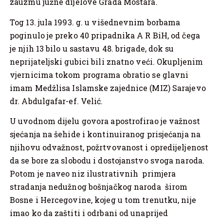
zauzmu južne dijelove Grada Mostara.
Tog 13. jula 1993. g. u višednevnim borbama
poginulo je preko 40 pripadnika A R BiH, od čega
je njih 13 bilo u sastavu 48. brigade, dok su
neprijateljski gubici bili znatno veći. Okupljenim
vjernicima tokom programa obratio se glavni
imam Medžlisa Islamske zajednice (MIZ) Sarajevo
dr. Abdulgafar-ef. Velić.
U uvodnom dijelu govora apostrofirao je važnost
sjećanja na šehide i kontinuiranog prisjećanja na
njihovu odvažnost, požrtvovanost i opredijeljenost
da se bore za slobodu i dostojanstvo svoga naroda.
Potom je naveo niz ilustrativnih primjera
stradanja nedužnog bošnjačkog naroda širom
Bosne i Hercegovine, kojeg u tom trenutku, nije
imao ko da zaštiti i odrbani od unaprijed