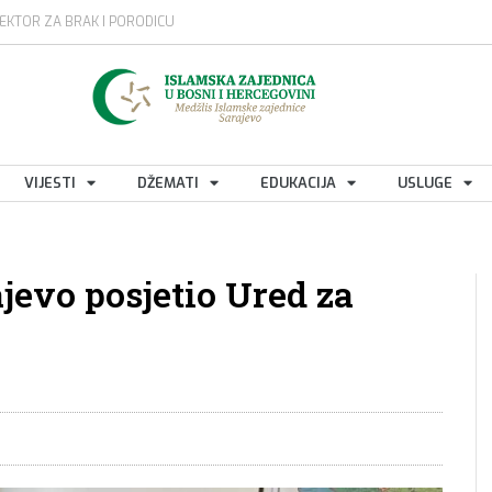
EKTOR ZA BRAK I PORODICU
VIJESTI
DŽEMATI
EDUKACIJA
USLUGE
evo posjetio Ured za