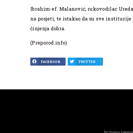
Ibrahim-ef. Malanović, rukovodilac Ured
na posjeti, te istakao da su sve institucije
činjenja dobra.
(Preporod.info)
FACEBOOK
TWITTER
Po Ustavu Islamsk