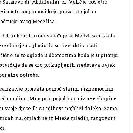
arajevo dr. Abdulgafar-ef. Velić je posjetio
 Rijasetu na pomoći koju pruža socijalno
odručju ovog Medžlisa.
o dobro koordinira i sarađuje sa Medžlisom kada
Posebno je naglasio da su ove aktivnosti
ifično se to ogleda u džematima kada je u pitanju
 potvrđuje da se dio prikupljenih sredstava uvjek
ocijalne potrebe.
ealizacije projekta pomoć starim i iznemoglim
treću godinu. Mnogo je pojedinaca iz ove skupine
u svoje djece ili su njihovi najbliži daleko. Sama
 mualima, omladine iz Mreže mladih, razgovor i
či.