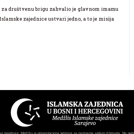
a za društvenu brigu zahvalio je glavnom imamu
 Islamske zajednice ustvari jedno, a to je misija
e zajednice, Medžlis je organizaciona jedinica sa najmanje sedam džemata. Na pod