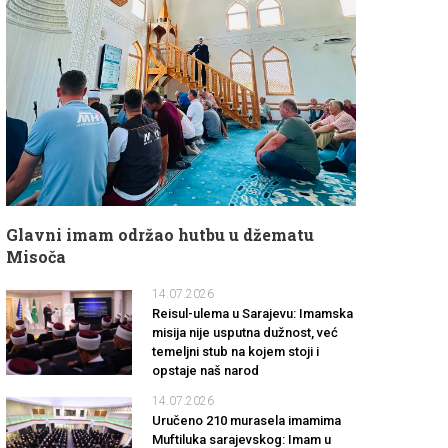
Glavni imam održao hutbu u džematu
Misoča
14.07.2026
Reisul-ulema u Sarajevu: Imamska
misija nije usputna dužnost, već
temeljni stub na kojem stoji i
opstaje naš narod
14.07.2026
Uručeno 210 murasela imamima
Muftiluka sarajevskog: Imam u