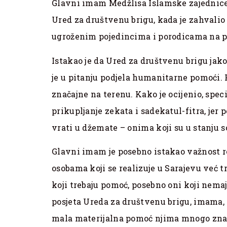
Glavni imam Medžlisa Islamske zajednice S
Ured za društvenu brigu, kada je zahvalio
ugroženim pojedincima i porodicama na p
Istakao je da Ured za društvenu brigu jak
je u pitanju podjela humanitarne pomoći. 
značajne na terenu. Kako je ocijenio, spec
prikupljanje zekata i sadekatul-fitra, jer
vrati u džemate – onima koji su u stanju s
Glavni imam je posebno istakao važnost r
osobama koji se realizuje u Sarajevu već 
koji trebaju pomoć, posebno oni koji nemaj
posjeta Ureda za društvenu brigu, imama,
mala materijalna pomoć njima mnogo zna