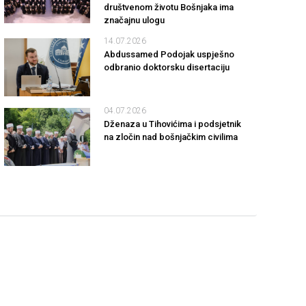
društvenom životu Bošnjaka ima
značajnu ulogu
14.07.2026
Abdussamed Podojak uspješno
odbranio doktorsku disertaciju
04.07.2026
Dženaza u Tihovićima i podsjetnik
na zločin nad bošnjačkim civilima