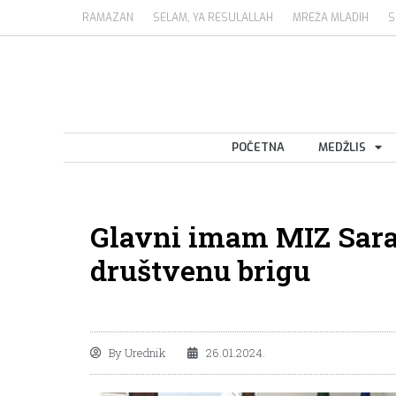
RAMAZAN
SELAM, YA RESULALLAH
MREŽA MLADIH
S
POČETNA
MEDŽLIS
Glavni imam MIZ Saraj
društvenu brigu
By
Urednik
26.01.2024.