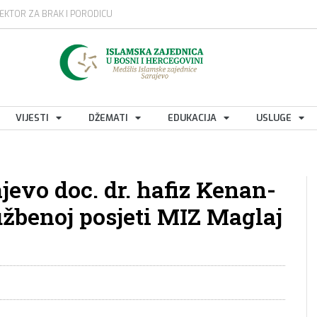
EKTOR ZA BRAK I PORODICU
VIJESTI
DŽEMATI
EDUKACIJA
USLUGE
evo doc. dr. hafiz Kenan-
užbenoj posjeti MIZ Maglaj