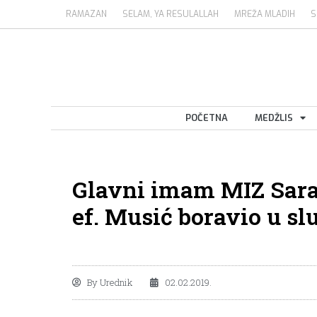
RAMAZAN
SELAM, YA RESULALLAH
MREŽA MLADIH
S
POČETNA
MEDŽLIS
Glavni imam MIZ Saraj
ef. Musić boravio u sl
By
Urednik
02.02.2019.