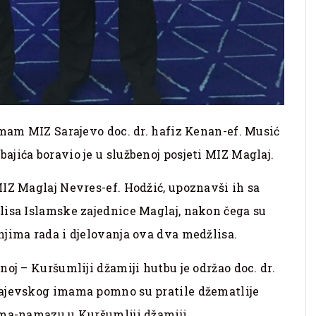
imam MIZ Sarajevo doc. dr. hafiz Kenan-ef. Musić
jića boravio je u službenoj posjeti MIZ Maglaj.
IZ Maglaj Nevres-ef. Hodžić, upoznavši ih sa
lisa Islamske zajednice Maglaj, nakon čega su
jima rada i djelovanja ova dva medžlisa.
oj – Kuršumliji džamiji hutbu je održao doc. dr.
rajevskog imama pomno su pratile džematlije
uma-namazu u Kuršumliji džamiji.