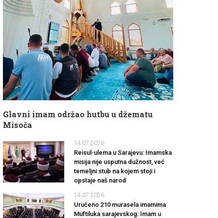
Glavni imam održao hutbu u džematu
Misoča
14.07.2026
Reisul-ulema u Sarajevu: Imamska
misija nije usputna dužnost, već
temeljni stub na kojem stoji i
opstaje naš narod
14.07.2026
Uručeno 210 murasela imamima
Muftiluka sarajevskog: Imam u