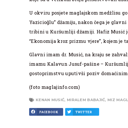
U okviru posjete maglajskom medžlisu gos
Yazicioğlu” džamiju, nakon čega je glavni
tribini u Kuršumliji džamiji. Hafiz Musić 
“Ekonomija kroz prizmu vjere”, kojem je t
Glavni imam dr. Musić, na kraju se zahva
imamu Kalavun Jusuf-pašine – Kuršumlija
gostoprimstvu uputivši poziv domaćinima
(foto maglajinfo.com)
KENAN MUSIĆ
,
MIRALEM BABAJIĆ
,
MIZ MAG
FACEBOOK
TWITTER