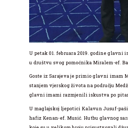
U petak 01. februara 2019. godine glavni 
u društvu svog pomoćnika Miralem-ef. Baba
Goste iz Sarajeva je primio glavni imam M
stanjem vjerskog života na području Medž
glavni imami razmjenili iskustva po pitan
U maglajskoj ljepotici Kalavun Jusuf-pašin
hafiz Kenan-ef. Musić. Hutbu glavnog sa
koje su u velikom broju prisustvovali dž