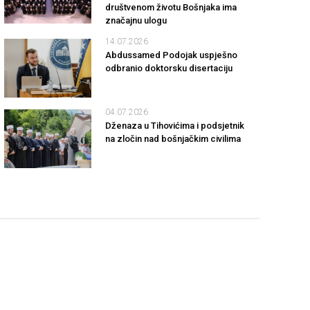
društvenom životu Bošnjaka ima
značajnu ulogu
14.07.2026
Abdussamed Podojak uspješno
odbranio doktorsku disertaciju
04.07.2026
Dženaza u Tihovićima i podsjetnik
na zločin nad bošnjačkim civilima