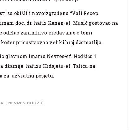
ti su obišli i novoizgrađenu “Vali Recep
 imam doc. dr. hafiz Kenan-ef. Musić gostovao na
je održao zanimljivo predavanje o temi
akođer prisustvovao veliki broj džematlija.
lio glavnom imamu Nevres-ef. Hodžiću i
 džamije hafizu Hidajetu-ef. Taliću na
 za uzvratnu posjetu.
LAJ
,
NEVRES HODŽIĆ