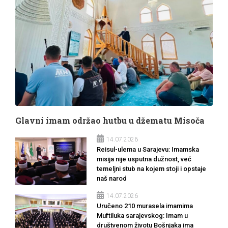
Glavni imam održao hutbu u džematu Misoča
14.07.2026
Reisul-ulema u Sarajevu: Imamska
misija nije usputna dužnost, već
temeljni stub na kojem stoji i opstaje
naš narod
14.07.2026
Uručeno 210 murasela imamima
Muftiluka sarajevskog: Imam u
društvenom životu Bošnjaka ima