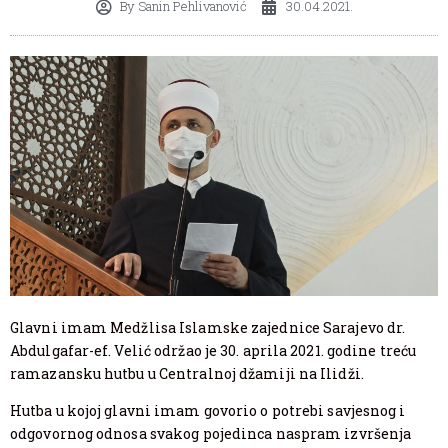
By
Sanin Pehlivanović
30.04.2021.
Glavni imam Medžlisa Islamske zajednice Sarajevo dr.
Abdulgafar-ef. Velić održao je 30. aprila 2021. godine treću
ramazansku hutbu u Centralnoj džamiji na Ilidži.
Hutba u kojoj glavni imam govorio o potrebi savjesnog i
odgovornog odnosa svakog pojedinca naspram izvršenja