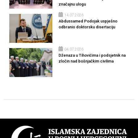
značajnu ulogu
14.07.2026
Abdussamed Podojak uspješno
odbranio doktorsku disertaciju
04.07.2026
Dženaza u Tihovićima i podsjetnik na
zločin nad bošnjačkim civilima