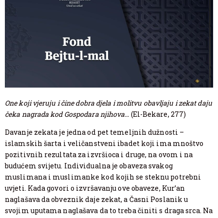
One koji vjeruju i čine dobra djela i molitvu obavljaju i zekat daju
čeka nagrada kod Gospodara njihova…
(El-Bekare, 277)
Davanje zekata je jedna od pet temeljnih dužnosti –
islamskih šarta i veličanstveni ibadet koji ima mnoštvo
pozitivnih rezultata za izvršioca i druge, na ovom i na
budućem svijetu. Individualna je obaveza svakog
muslimana i muslimanke kod kojih se steknu potrebni
uvjeti. Kada govori o izvršavanju ove obaveze, Kur’an
naglašava da obveznik daje zekat, a Časni Poslanik u
svojim uputama naglašava da to treba činiti s draga srca. Na