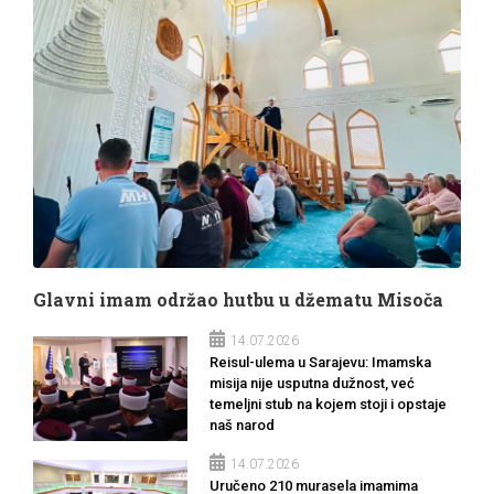
Glavni imam održao hutbu u džematu Misoča
14.07.2026
Reisul-ulema u Sarajevu: Imamska
misija nije usputna dužnost, već
temeljni stub na kojem stoji i opstaje
naš narod
14.07.2026
Uručeno 210 murasela imamima