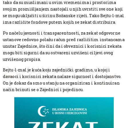
tako da su muslimani u svim vremenima i prostorima
svojim promišljanjem nastojali u njih uvrstiti sve one koji
se mogu uključiti u širinu Božanske riječi. Tako Bejtu-l-mal
ima različite fondove putem kojih se zekat distribuira.
Po načelu javnosti i transparentnosti, za zekat odgovorne
ustanove redovno polažu račun pred različitim instancama
unutar Zajednice, što čini da i obveznici i korisnici zekata
mogu biti sigurni da su ostvareni uzvišeni ciljevi ovog
uzvišenog propisa.
Bejtu-l-mal je kuća koju zajednički gradimo, u kojoj i
davaoci i korisnici zekata nalaze sigurnost i dostojanstvo.
On je dokaz da smo u stanju na organiziran i kontinuiran
način brinuti se o Zajednici i pojedincu.