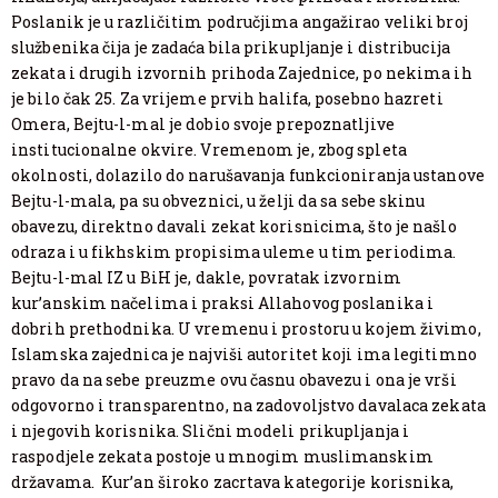
Poslanik je u različitim područjima angažirao veliki broj
službenika čija je zadaća bila prikupljanje i distribucija
zekata i drugih izvornih prihoda Zajednice, po nekima ih
je bilo čak 25. Za vrijeme prvih halifa, posebno hazreti
Omera, Bejtu-l-mal je dobio svoje prepoznatljive
institucionalne okvire. Vremenom je, zbog spleta
okolnosti, dolazilo do narušavanja funkcioniranja ustanove
Bejtu-l-mala, pa su obveznici, u želji da sa sebe skinu
obavezu, direktno davali zekat korisnicima, što je našlo
odraza i u fikhskim propisima uleme u tim periodima.
Bejtu-l-mal IZ u BiH je, dakle, povratak izvornim
kur’anskim načelima i praksi Allahovog poslanika i
dobrih prethodnika. U vremenu i prostoru u kojem živimo,
Islamska zajednica je najviši autoritet koji ima legitimno
pravo da na sebe preuzme ovu časnu obavezu i ona je vrši
odgovorno i transparentno, na zadovoljstvo davalaca zekata
i njegovih korisnika. Slični modeli prikupljanja i
raspodjele zekata postoje u mnogim muslimanskim
državama. Kur’an široko zacrtava kategorije korisnika,