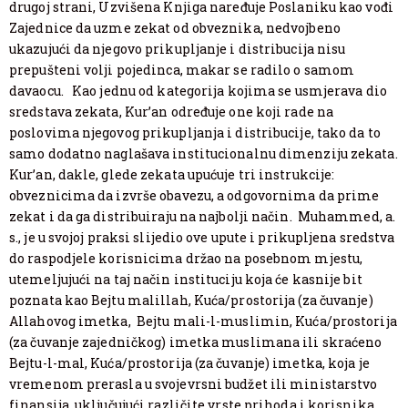
drugoj strani, Uzvišena Knjiga naređuje Poslaniku kao vođi
Zajednice da uzme zekat od obveznika, nedvojbeno
ukazujući da njegovo prikupljanje i distribucija nisu
prepušteni volji pojedinca, makar se radilo o samom
davaocu. Kao jednu od kategorija kojima se usmjerava dio
sredstava zekata, Kur’an određuje one koji rade na
poslovima njegovog prikupljanja i distribucije, tako da to
samo dodatno naglašava institucionalnu dimenziju zekata.
Kur’an, dakle, glede zekata upućuje tri instrukcije:
obveznicima da izvrše obavezu, a odgovornima da prime
zekat i da ga distribuiraju na najbolji način. Muhammed, a.
s., je u svojoj praksi slijedio ove upute i prikupljena sredstva
do raspodjele korisnicima držao na posebnom mjestu,
utemeljujući na taj način instituciju koja će kasnije bit
poznata kao Bejtu malillah, Kuća/prostorija (za čuvanje)
Allahovog imetka, Bejtu mali-l-muslimin, Kuća/prostorija
(za čuvanje zajedničkog) imetka muslimana ili skraćeno
Bejtu-l-mal, Kuća/prostorija (za čuvanje) imetka, koja je
vremenom prerasla u svojevrsni budžet ili ministarstvo
finansija, uključujući različite vrste prihoda i korisnika.