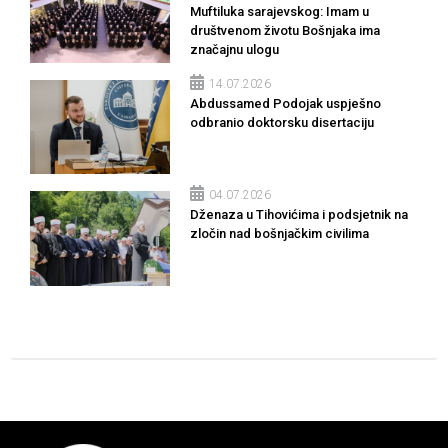
Muftiluka sarajevskog: Imam u
društvenom životu Bošnjaka ima
značajnu ulogu
14.07.2026
Abdussamed Podojak uspješno
odbranio doktorsku disertaciju
04.07.2026
Dženaza u Tihovićima i podsjetnik na
zločin nad bošnjačkim civilima