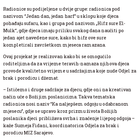
Radionice su podijeljene u dvije grupe: radionica pod
nazivom “Jedan dan, jedan harf” u sklopu koje djeca
pohađaju sufaru, kao i grupa pod nazivom „Hifz sure El-
Mulk“, gdje djeca imaju priliku svakog dana naučiti po
jedan ajet navedene sure, kako bi hifz ove sure
kompletirali završetkom mjeseca ramazana.
Ovaj projekat je realizovan kako bi se omogućilo
roditeljima da za vrijeme teravih-namaza njihova djeca
provode kvalitetno vrijeme u sadržajima koje nude Odjel za
brak i porodicu i džemat.
– Ističemo i druge sadržaje za djecu, gdje oni na kreativan
način uče o Božijim poslanicima. Takva tematska
radionica nosi naziv “Ka naljepšem odgoju u odabranom
mjesecu”, gdje se upravo kroz prizmu života Božijih
poslanika djeci približava svrha i značenje lijepog odgoja –
kaže Sumeja Fidani, koordinatorica Odjela za brak i
porodicu MIZ Sarajevo.