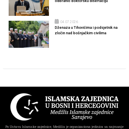
odbranio doktorsku disertaciju
04.07.2026
Dženaza u Tihovićima i podsjetnik na
zločin nad bošnjačkim civilima
Po Ustavu Islamske zajednice, Medžlis je organizaciona jedinica sa najmanje