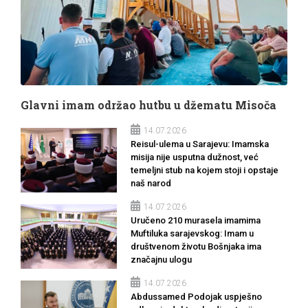
Glavni imam održao hutbu u džematu Misoča
14.07.2026
Reisul-ulema u Sarajevu: Imamska
misija nije usputna dužnost, već
temeljni stub na kojem stoji i opstaje
naš narod
14.07.2026
Uručeno 210 murasela imamima
Muftiluka sarajevskog: Imam u
društvenom životu Bošnjaka ima
značajnu ulogu
14.07.2026
Abdussamed Podojak uspješno