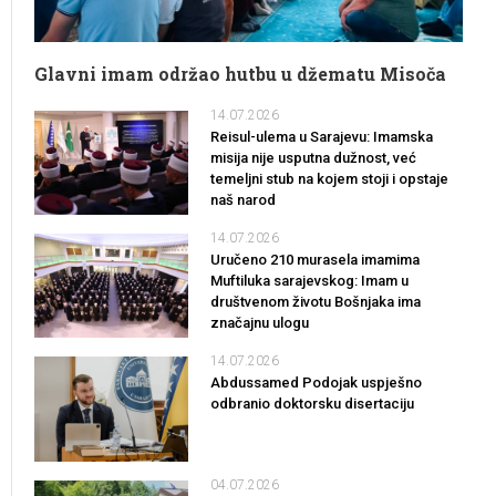
Glavni imam održao hutbu u džematu Misoča
14.07.2026
Reisul-ulema u Sarajevu: Imamska
misija nije usputna dužnost, već
temeljni stub na kojem stoji i opstaje
naš narod
14.07.2026
Uručeno 210 murasela imamima
Muftiluka sarajevskog: Imam u
društvenom životu Bošnjaka ima
značajnu ulogu
14.07.2026
Abdussamed Podojak uspješno
odbranio doktorsku disertaciju
04.07.2026