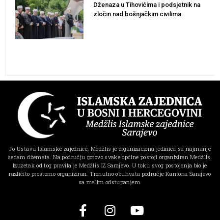
Dženaza u Tihovićima i podsjetnik na
zločin nad bošnjačkim civilima
Po Ustavu Islamske zajednice, Medžlis je organizaciona jedinica sa najmanje
sedam džemata. Na području gotovo svake općine postoji organiziran Medžlis.
Izuzetak od tog pravila je Medžlis IZ Sarajevo. U toku svog postojanja bio je
različito prostorno organiziran. Trenutno obuhvata područje Kantona Sarajevo
sa malim odstupanjem.