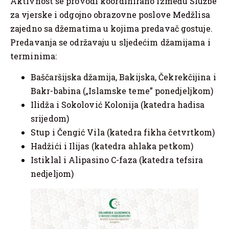
Aktivnost se provodi koordinirano između Službe
za vjerske i odgojno obrazovne poslove Medžlisa
zajedno sa džematima u kojima predavač gostuje.
Predavanja se održavaju u sljedećim džamijama i
terminima:
Baščaršijska džamija, Bakijska, Čekrekčijina i
Bakr-babina („Islamske teme” ponedjeljkom)
Ilidža i Sokolović Kolonija (katedra hadisa
srijedom)
Stup i Čengić Vila (katedra fikha četvrtkom)
Hadžići i Ilijas (katedra ahlaka petkom)
Istiklal i Alipasino C-faza (katedra tefsira
nedjeljom)