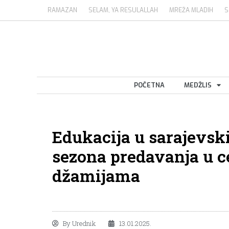
RAMAZAN
SELAM, YA RESULALLAH
MREŽA MLADIH
S
POČETNA
MEDŽLIS
Edukacija u sarajevs
sezona predavanja u 
džamijama
By
Urednik
13.01.2025.