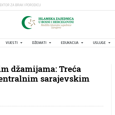
EKTOR ZA BRAK I PORODICU
VIJESTI
DŽEMATI
EDUKACIJA
USLUGE
kim džamijama: Treća
centralnim sarajevskim