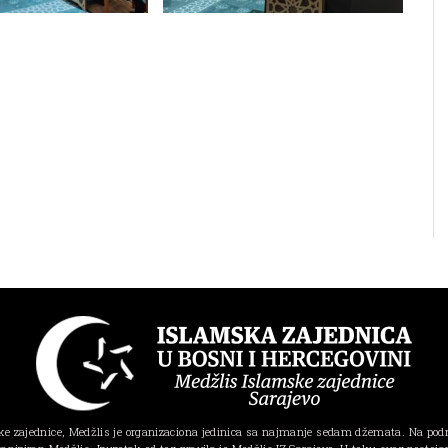
e zajednice, Medžlis je organizaciona jedinica sa najmanje sedam džemata. Na pod