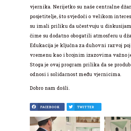
vjernika. Nerijetko su naše centralne dža
posjetitelje, što svjedoči o velikom inter
su imali priliku da učestvuju u diskusijam
čime su dodatno obogatili atmosferu u dž
Edukacija je ključna za duhovni razvoj p
vremenu kao i brojnim izazovima važno je i
Stoga je ovaj program prilika da se produb
odnosi i solidarnost među vjernicima.
Dobro nam došli.
FACEBOOK
TWITTER