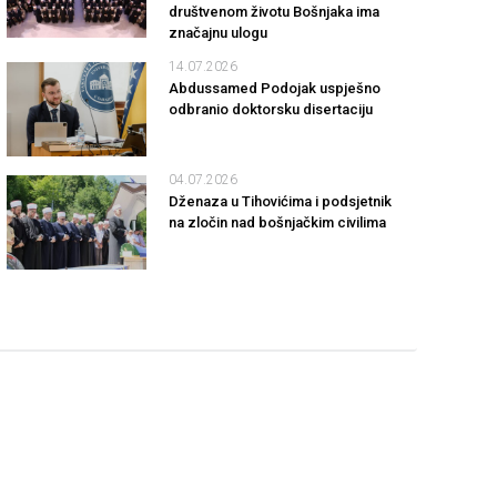
društvenom životu Bošnjaka ima
značajnu ulogu
14.07.2026
Abdussamed Podojak uspješno
odbranio doktorsku disertaciju
04.07.2026
Dženaza u Tihovićima i podsjetnik
na zločin nad bošnjačkim civilima