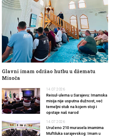
Glavni imam održao hutbu u džematu
Misoča
14.07.2026
Reisul-ulema u Sarajevu: Imamska
misija nije usputna dužnost, već
temeljni stub na kojem stoji i
opstaje naš narod
14.07.2026
Uručeno 210 murasela imamima
Muftiluka sarajevskog: Imam u