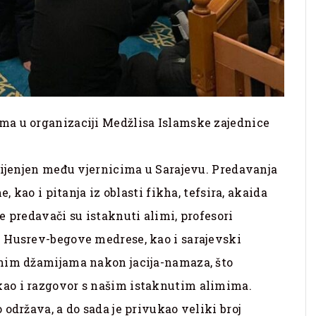
ma u organizaciji Medžlisa Islamske zajednice
cijenjen među vjernicima u Sarajevu. Predavanja
, kao i pitanja iz oblasti fikha, tefsira, akaida
e predavači su istaknuti alimi, profesori
 Husrev-begove medrese, kao i sarajevski
lnim džamijama nakon jacija-namaza, što
ao i razgovor s našim istaknutim alimima.
održava, a do sada je privukao veliki broj