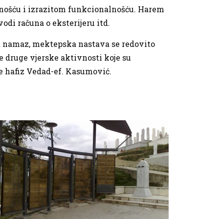
ednošću i izrazitom funkcionalnošću. Harem
di računa o eksterijeru itd.
a namaz, mektepska nastava se redovito
e druge vjerske aktivnosti koje su
e hafiz Vedad-ef. Kasumović.