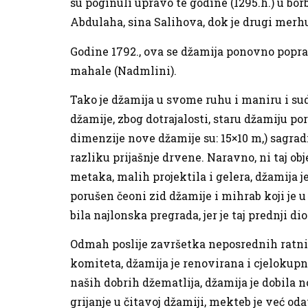
su poginuli upravo te godine (1295.h.) u 
Abdulaha, sina Salihova, dok je drugi mer
Godine 1792., ova se džamija ponovno popr
mahale (Nadmlini).
Tako je džamija u svome ruhu i maniru i sud
džamije, zbog dotrajalosti, staru džamiju po
dimenzije nove džamije su: 15×10 m,) sagra
razliku prijašnje drvene. Naravno, ni taj ob
metaka, malih projektila i gelera, džamija 
porušen čeoni zid džamije i mihrab koji je u 
bila najlonska pregrada, jer je taj prednji d
Odmah poslije završetka neposrednih ratn
komiteta, džamija je renovirana i cjelokup
naših dobrih džematlija, džamija je dobila 
grijanje u čitavoj džamiji, mekteb je već o