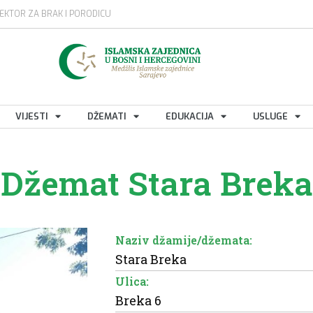
EKTOR ZA BRAK I PORODICU
VIJESTI
DŽEMATI
EDUKACIJA
USLUGE
Džemat Stara Breka
Naziv džamije/džemata:
Stara Breka
Ulica:
Breka 6