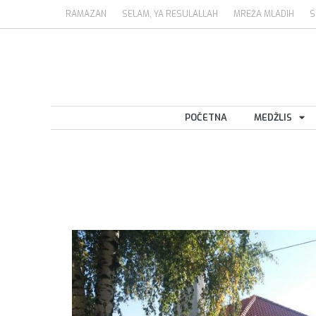
RAMAZAN
SELAM, YA RESULALLAH
MREŽA MLADIH
S
POČETNA
MEDŽLIS