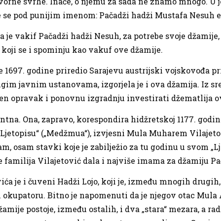
tvorne svrhe. Inače, o njemu za sada ne znamo mnogo. U j
je se pod punijim imenom: Pačadži hadži Mustafa Nesuh e
je vakif Pačadži hadži Nesuh, za potrebe svoje džamije
 koji se i spominju kao vakuf ove džamije.
 1697. godine priredio Sarajevu austrijski vojskovođa pr
rugim javnim ustanovama, izgorjela je i ova džamija. Iz s
njen opravak i ponovnu izgradnju investirati džematlija 
antna. Ona, zapravo, korespondira hidžretskoj 1177. godi
jetopisu“ („Medžmua“), izvjesni Mula Muharem Vilajetov
, osam stavki koje je zabilježio za tu godinu u svom „Lj
 familija Vilajetović dala i najviše imama za džamiju P
a je i čuveni Hadži Lojo, koji je, između mnogih drugih,
m okupatoru. Bitno je napomenuti da je njegov otac Mula 
mije postoje, između ostalih, i dva „stara“ mezara, a rad