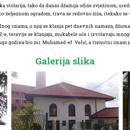
ka stolarija, tako da danas džamija odiše svježinom, ur
-željeznom ogradom, trava se redovno šiša, itekako se vo
lnog imama, u njoj se klanja pet dnevnih namaza, džum
-e, teravije se klanjaju, mukabele uče i izvršavaju mnog
ugo godina bio mr. Muhamed-ef. Velić, a trenutni imam j
Galerija slika