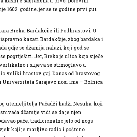
 najkasnije sagrađena u prvoj polovini
 1602. godine, jer se te godine prvi put
tara Breka, Bardakčije ili Podhrastovi. U
e ispravno kazati Bardakčije, zbog bardaka i
ada gdje se džamija nalazi, koji god se
pogriješiti. Jer, Breka je ulica koja siječe
vertikalno i slijeva se strmoglavo u
bio veliki hrastov gaj. Danas od hrastovog
ru Univerziteta Sarajevo nosi ime – Bolnica
og utemeljitelja Pačadži hadži Nesuha, koji
snivača džamije vidi se da je njen
rodavao pače, tradicionalno jelo od nogu
vjek koji je marljivo radio i pošteno