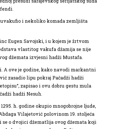
ednoj presudi sarajevskog šerijatskog suda
fendi.
, uvakufio i nekoliko komada zemljišta
inc Eugen Savojski, i u kojem je žrtvom
redstava vlastitog vakufa džamija se nije
ovog džemata izvjesni hadži Mustafa.
ni. A ove je godine, kako navodi markantni
ić zasadio lipu pokraj Pačadži hadži
etopisu“, zapisao i ovu dobru gestu mula
ačadži hadži Nesuh.
 1295. h. godine okupio mnogobrojne ljude,
Abdaga Vilajetović polovinom 19. stoljeća
i se o dvojici džematlija ovog džemata koji