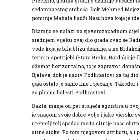
Precizno, godina gradnje džamije Pačadži had
sedamnaestog stoljeća. Dok Mehmed Mujezinov
pominje Mahala hadži Nesuhova koja je id
Džamija se nalazi na sjeverozapadnom dijelu 
srednjem vijeku ovaj dio grada zvao se Radil
vode koja je bila blizu džamije, a ne Brdakči
termin upotrijebi (Stara Breka, Bardakčije i
džemat horizontalno, to je zapravo i današnj
Bjelave, dok je naziv Podhrastovi za taj dio
gaja ostalo je samo ime i sjećanje. Također
za plućne bolesti Podhrastovi.
Dakle, manje od pet stoljeća egzistira u ov
je snagom svoje dobre volje i jake vjerske s
utemeljitelj spadao među sitnije naše obrtni
sitne stoke. Po tom njegovom atributu, a i po