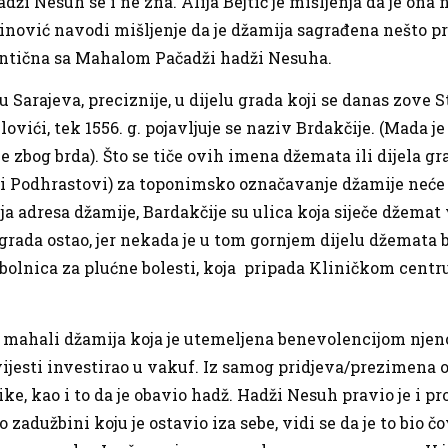
ži Nesuh se i ne zna. Alija Bejtić je mišljenja da je ona
ić navodi mišljenje da je džamija sagrađena nešto prije
entična sa Mahalom Pačadži hadži Nesuha.
Sarajeva, preciznije, u dijelu grada koji se danas zove S
ovići, tek 1556. g. pojavljuje se naziv Brdakčije. (Mada j
je zbog brda). Što se tiče ovih imena džemata ili dijela gr
li Podhrastovi) za toponimsko označavanje džamije neće se 
a adresa džamije, Bardakčije su ulica koja siječe džemat 
 grada ostao, jer nekada je u tom gornjem dijelu džemata 
 i bolnica za plućne bolesti, koja pripada Kliničkom cent
oj mahali džamija koja je utemeljena benevolencijom njen
vijesti investirao u vakuf. Iz samog pridjeva/prezimena o
ke, kao i to da je obavio hadž. Hadži Nesuh pravio je i p
 zadužbini koju je ostavio iza sebe, vidi se da je to bio čo