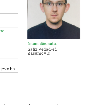
a:
Imam džemata:
hafiz Vedad-ef.
Kasumović
jevo.ba