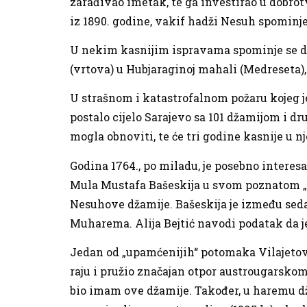
zarađivao imetak, te ga investirao u dobro
iz 1890. godine, vakif hadži Nesuh spomin
U nekim kasnijim ispravama spominje se da 
(vrtova) u Hubjaraginoj mahali (Medreseta),
U strašnom i katastrofalnom požaru kojeg je
postalo cijelo Sarajevo sa 101 džamijom i d
mogla obnoviti, te će tri godine kasnije u 
Godina 1764., po miladu, je posebno interes
Mula Mustafa Bašeskija u svom poznatom „L
Nesuhove džamije. Bašeskija je između sedam
Muharema. Alija Bejtić navodi podatak da je
Jedan od „upamćenijih“ potomaka Vilajetović
raju i pružio značajan otpor austrougarsko
bio imam ove džamije. Također, u haremu dža