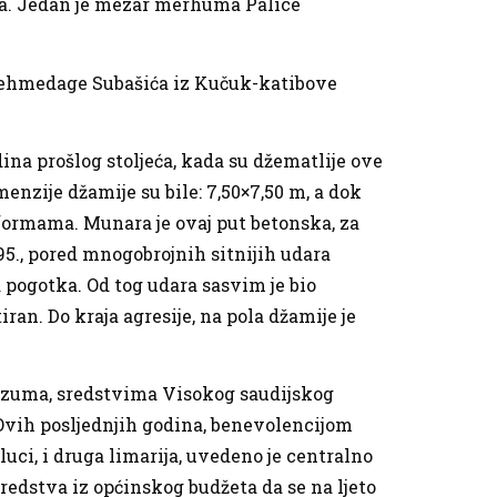
va. Jedan je mezar merhuma Palice
 Mehmedage Subašića iz Kučuk-katibove
ina prošlog stoljeća, kada su džematlije ove
enzije džamije su bile: 7,50×7,50 m, a dok
formama. Munara je ovaj put betonska, za
-95., pored mnogobrojnih sitnijih udara
a pogotka. Od tog udara sasvim je bio
iran. Do kraja agresije, na pola džamije je
azuma, sredstvima Visokog saudijskog
 Ovih posljednjih godina, benevolencijom
uci, i druga limarija, uvedeno je centralno
redstva iz općinskog budžeta da se na ljeto