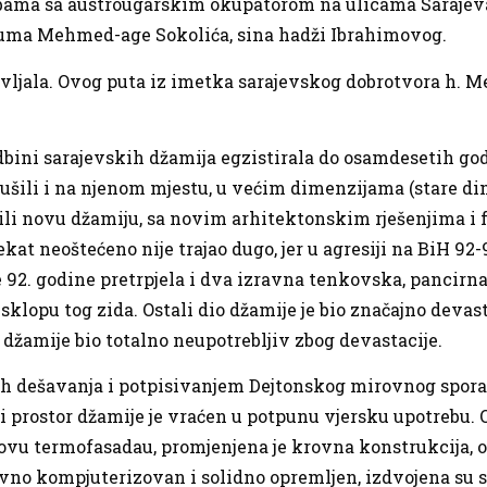
borbama sa austrougarskim okupatorom na ulicama Saraje
huma Mehmed-age Sokolića, sina hadži Ibrahimovog.
avljala. Ovog puta iz imetka sarajevskog dobrotvora h.
bini sarajevskih džamija egzistirala do osamdesetih god
rušili i na njenom mjestu, u većim dimenzijama (stare dim
dili novu džamiju, sa novim arhitektonskim rješenjima i 
jekat neoštećeno nije trajao dugo, jer u agresiji na BiH 92
je 92. godine pretrpjela i dva izravna tenkovska, pancirn
sklopu tog zida. Ostali dio džamije je bio značajno devast
io džamije bio totalno neupotrebljiv zbog devastacije.
ih dešavanja i potpisivanjem Dejtonskog mirovnog spor
ni prostor džamije je vraćen u potpunu vjersku upotrebu.
novu termofasadau, promjenjena je krovna konstrukcija, ol
davno kompjuterizovan i solidno opremljen, izdvojena su s