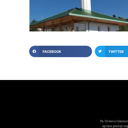
FACEBOOK
TWITTER
Po Ustavu Islamsk
općine postoji or