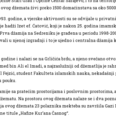
ine Stari Grad i Općine Centar Sarajevo, i to na teritorij
u ovog džemata živi preko 1500 domaćinstava sa oko 500
93. godine, a vjerske aktivnosti su se odvijale u privat
 hadži Izet ef. Ćatović, koji je nakon 25. godina imamsk
 Prva džamija na Sedreniku je građena u periodu 1998-20
ovali u njenoj izgradnji i to je ujedno i centralna džamij
odine i nalazi se na Grličića brdu, a njeno svečano otvor
ed bin Ali el Imadi, a najzaslužniji od džematlija je ra
 Fejzić, student Fakulteta islamskih nauka, nekadašnji
u pouku.
je sa pratećim prostorijama i poslovnim prostorima, a u 
atu. Na prostoru ovog džemata nalaze se i dva poznata 
a ovog džemata 23 polaznika mekteba su završila Gazi 
ne titule „Hafize Kur’ana Časnog“.