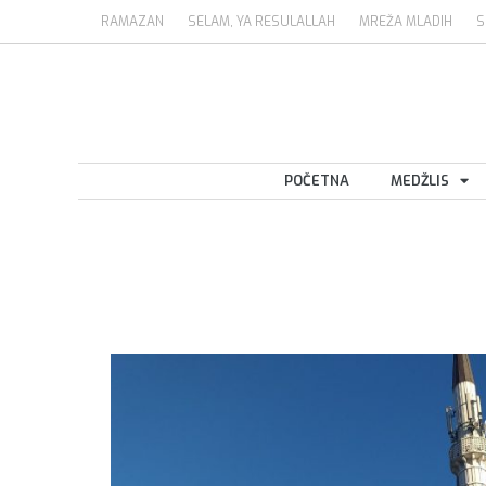
RAMAZAN
SELAM, YA RESULALLAH
MREŽA MLADIH
S
POČETNA
MEDŽLIS