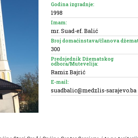
Godina izgradnje:
1998
Imam:
mr. Suad-ef. Balić
Broj domaćinstava/članova džemat
300
Predsjednik Džematskog
odbora/Mutevelija:
Ramiz Bajrić
E-mail:
suadbalic@medzlis-sarajevo.ba