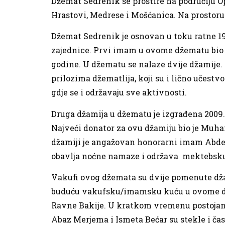
Džemat Sedrenik se prostire na područiju Opć
Hrastovi, Medrese i Mošćanica. Na prostor
Džemat Sedrenik je osnovan u toku ratne 19
zajednice. Prvi imam u ovome džematu bio je
godine. U džematu se nalaze dvije džamije.
prilozima džematlija, koji su i lično učestv
gdje se i održavaju sve aktivnosti.
Druga džamija u džematu je izgrađena 2009. g
Najveći donator za ovu džamiju bio je Muham
džamiji je angažovan honorarni imam Abdel
obavlja noćne namaze i održava mektebsk
Vakufi ovog džemata su dvije pomenute džami
buduću vakufsku/imamsku kuću u ovome džem
Ravne Bakije. U kratkom vremenu postojanj
Abaz Merjema i Ismeta Bećar su stekle i čas