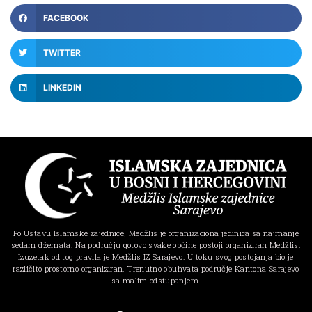
FACEBOOK
TWITTER
LINKEDIN
Po Ustavu Islamske zajednice, Medžlis je organizaciona jedinica sa najmanje
sedam džemata. Na području gotovo svake općine postoji organiziran Medžlis.
Izuzetak od tog pravila je Medžlis IZ Sarajevo. U toku svog postojanja bio je
različito prostorno organiziran. Trenutno obuhvata područje Kantona Sarajevo
sa malim odstupanjem.