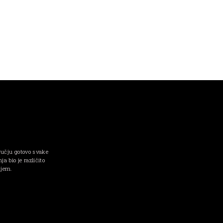
ručju gotovo svake
a bio je različito
njem.