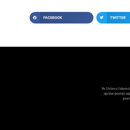
FACEBOOK
TWITTER
Po Ustavu Islamsk
općine postoji or
pros