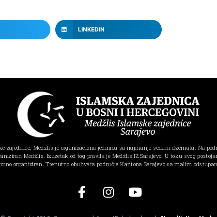
LINKEDIN
e zajednice, Medžlis je organizaciona jedinica sa najmanje sedam džemata. Na pod
ganiziran Medžlis. Izuzetak od tog pravila je Medžlis IZ Sarajevo. U toku svog postojanj
torno organiziran. Trenutno obuhvata područje Kantona Sarajevo sa malim odstupa