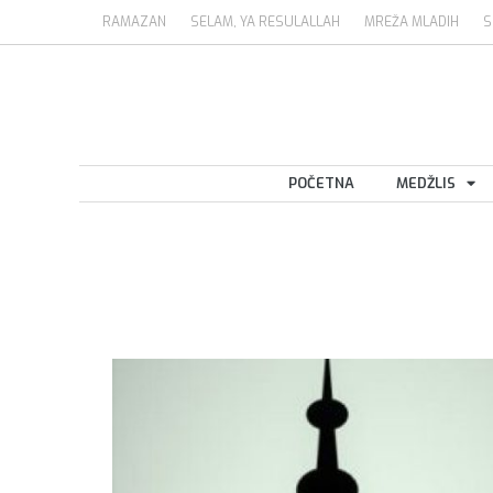
RAMAZAN
SELAM, YA RESULALLAH
MREŽA MLADIH
S
POČETNA
MEDŽLIS