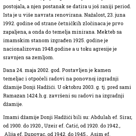
postojala, a njen postanak se datira u još raniji period.
Ista je u više navrata renovirana. Nažalost, 23. juna
1992. godine od strane četničkih zločinaca je prvo
zapaljena, a onda do temelja minirana. Mekteb sa
imamskim stanom izgrađen 1925. godine je
nacionalizovan 1948.godine a u toku agresije je
sravnjen sa zemljom.
Dana 24. maja 2002. god. Postavljen je kamen
temeljac i otpočeli radovi na ponovnoj izgradnji
džamije Donji Hadžići. U oktobru 2003. g. tj. pred sami
Ramazan 1424.h.g. završeni su radovi na izgradnji
džamije.
Imami džamije Donji Hadžići bili su: Abdulah ef. Sirar,
od 1900. do 1920., Uzeir ef. Ćatić, od 1920. do 1942.,
Alija ef. Dupovac, od 1942. do 1945., Asim ef.