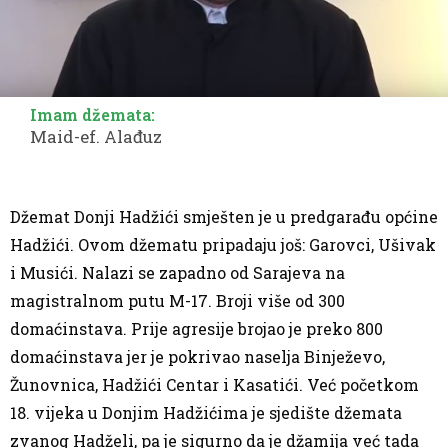
Imam džemata:
Maid-ef. Alađuz
Džemat Donji Hadžići smješten je u predgarađu općine
Hadžići. Ovom džematu pripadaju još: Garovci, Ušivak
i Musići. Nalazi se zapadno od Sarajeva na
magistralnom putu M-17. Broji više od 300
domaćinstava. Prije agresije brojao je preko 800
domaćinstava jer je pokrivao naselja Binježevo,
Žunovnica, Hadžići Centar i Kasatići. Već početkom
18. vijeka u Donjim Hadžićima je sjedište džemata
zvanog Hadželi, pa je sigurno da je džamija već tada