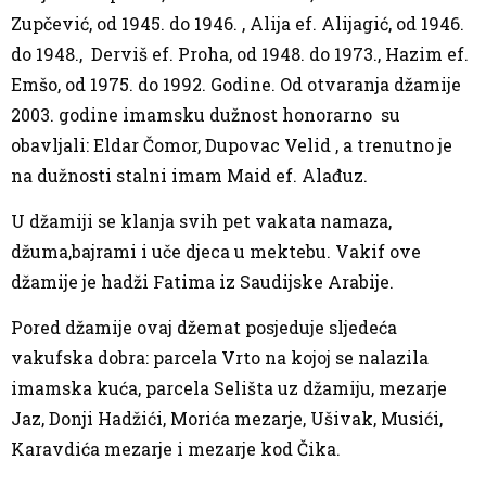
Zupčević, od 1945. do 1946. , Alija ef. Alijagić, od 1946.
do 1948., Derviš ef. Proha, od 1948. do 1973., Hazim ef.
Emšo, od 1975. do 1992. Godine. Od otvaranja džamije
2003. godine imamsku dužnost honorarno su
obavljali: Eldar Čomor, Dupovac Velid , a trenutno je
na dužnosti stalni imam Maid ef. Alađuz.
U džamiji se klanja svih pet vakata namaza,
džuma,bajrami i uče djeca u mektebu. Vakif ove
džamije je hadži Fatima iz Saudijske Arabije.
Pored džamije ovaj džemat posjeduje sljedeća
vakufska dobra: parcela Vrto na kojoj se nalazila
imamska kuća, parcela Selišta uz džamiju, mezarje
Jaz, Donji Hadžići, Morića mezarje, Ušivak, Musići,
Karavdića mezarje i mezarje kod Čika.