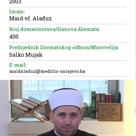
2003
Imam:
Maid-ef. Alađuz
Broj domaćinstava/članova džemata:
400
Predsjednik Džematskog odbora/Mutevelija:
Salko Mujak
E-mail:
maidaladuz@medzlis-sarajevo.ba