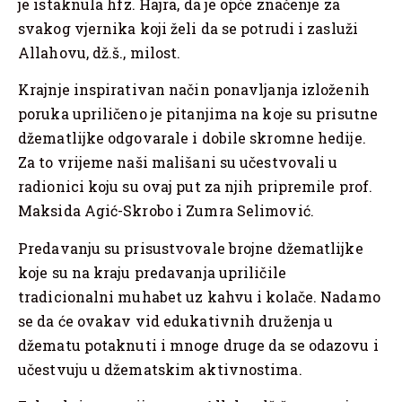
je istaknula hfz. Hajra, da je opće značenje za
svakog vjernika koji želi da se potrudi i zasluži
Allahovu, dž.š., milost.
Krajnje inspirativan način ponavljanja izloženih
poruka upriličeno je pitanjima na koje su prisutne
džematlijke odgovarale i dobile skromne hedije.
Za to vrijeme naši mališani su učestvovali u
radionici koju su ovaj put za njih pripremile prof.
Maksida Agić-Skrobo i Zumra Selimović.
Predavanju su prisustvovale brojne džematlijke
koje su na kraju predavanja upriličile
tradicionalni muhabet uz kahvu i kolače. Nadamo
se da će ovakav vid edukativnih druženja u
džematu potaknuti i mnoge druge da se odazovu i
učestvuju u džematskim aktivnostima.