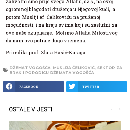
Zahvalni smo prije svega Allahu, dž.š., na ovoj
ogromnoj blagodati druženja u Njegovoj kući, a
potom Musliji ef. Čelikoviću na pruženoj
mogućnosti, i na kraju svima koji su zaslužni za
ovo naše okupljanje. Molimo Allaha Milostivog
da nam ovo potraje dugo vremena.
Priredila: prof. Zlata Hasić-Karaga
DŽEMAT VOGOŠĆA
,
MUSLIJA ČELIKOVIĆ
,
SEKTOR ZA
BRAK I PORODICU DŽEMATA VOGOŠĆA
FACEBOOK
TWITTER
OSTALE VIJESTI