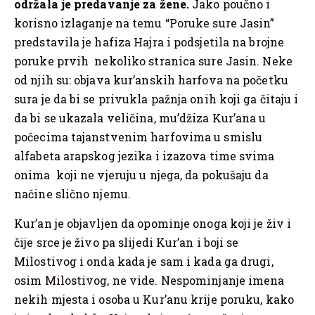
održala je predavanje za žene.
Jako poučno i
korisno izlaganje na temu “Poruke sure Jasin”
predstavila je hafiza Hajra i podsjetila na brojne
poruke prvih nekoliko stranica sure Jasin. Neke
od njih su: objava kur’anskih harfova na početku
sura je da bi se privukla pažnja onih koji ga čitaju i
da bi se ukazala veličina, mu’džiza Kur’ana u
počecima tajanstvenim harfovima u smislu
alfabeta arapskog jezika i izazova time svima
onima koji ne vjeruju u njega, da pokušaju da
načine slično njemu.
Kur’an je objavljen da opominje onoga koji je živ i
čije srce je živo pa slijedi Kur’an i boji se
Milostivog i onda kada je sam i kada ga drugi,
osim Milostivog, ne vide. Nespominjanje imena
nekih mjesta i osoba u Kur’anu krije poruku, kako