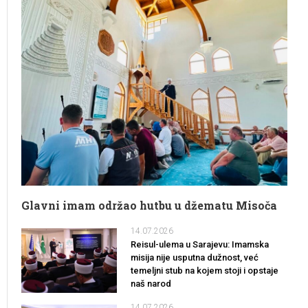
Glavni imam održao hutbu u džematu Misoča
14.07.2026
Reisul-ulema u Sarajevu: Imamska
misija nije usputna dužnost, već
temeljni stub na kojem stoji i opstaje
naš narod
14.07.2026