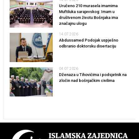
Uručeno 210 murasela imamima
Muftiluka sarajevskog: Imam u
društvenom životu Bošnjaka ima
značajnu ulogu
14.07.2026
Abdussamed Podojak uspješno
odbranio doktorsku disertaciju
04.07.2026
Dženaza u Tihovićima i podsjetnik na
zločin nad bošnjačkim civilima