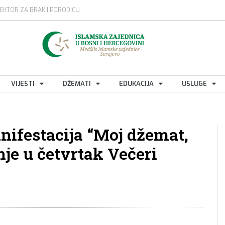
EKTOR ZA BRAK I PORODICU
VIJESTI
DŽEMATI
EDUKACIJA
USLUGE
anifestacija “Moj džemat,
je u četvrtak Večeri