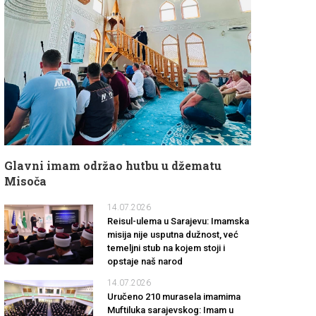
Glavni imam održao hutbu u džematu
Misoča
14.07.2026
Reisul-ulema u Sarajevu: Imamska
misija nije usputna dužnost, već
temeljni stub na kojem stoji i
opstaje naš narod
14.07.2026
Uručeno 210 murasela imamima
Muftiluka sarajevskog: Imam u