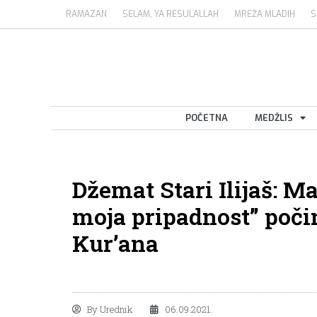
RAMAZAN
SELAM, YA RESULALLAH
MREŽA MLADIH
S
POČETNA
MEDŽLIS
Džemat Stari Ilijaš: M
moja pripadnost” počin
Kur’ana
By
Urednik
06.09.2021.