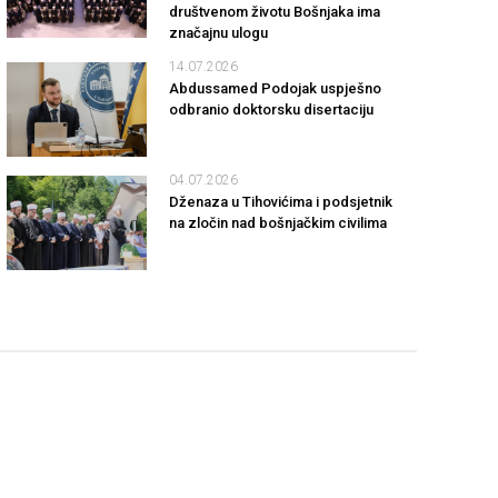
društvenom životu Bošnjaka ima
značajnu ulogu
14.07.2026
Abdussamed Podojak uspješno
odbranio doktorsku disertaciju
04.07.2026
Dženaza u Tihovićima i podsjetnik
na zločin nad bošnjačkim civilima